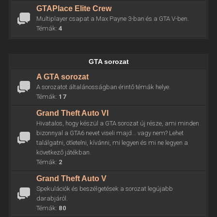
GTAPlace Elite Crew
Multiplayer csapat a Max Payne 3-ban és a GTA V-ben.
Témák:
4
GTA sorozat
A GTA sorozat
A sorozatot általánosságban érintő témák helye.
Témák:
17
Grand Theft Auto VI
Hivatalos, hogy készül a GTA sorozat új része, ami minden
bizonnyal a GTA6 nevet viseli majd... vagy nem? Lehet
találgatni, ötletelni, kívánni, mi legyen és mi ne legyen a
következő játékban.
Témák:
2
Grand Theft Auto V
Spekulációk és beszélgetések a sorozat legújabb
darabjáról.
Témák:
80