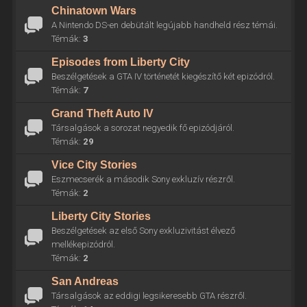
Chinatown Wars
A Nintendo DS-en debütált legújabb handheld rész témái.
Témák:
3
Episodes from Liberty City
Beszélgetések a GTA IV történetét kiegészítő két epizódról.
Témák:
7
Grand Theft Auto IV
Társalgások a sorozat negyedik fő epizódjáról.
Témák:
29
Vice City Stories
Eszmecserék a második Sony exkluzív részről.
Témák:
2
Liberty City Stories
Beszélgetések az első Sony exkluzivitást élvező
mellékepizódról.
Témák:
2
San Andreas
Társalgások az eddigi legsikeresebb GTA részről.