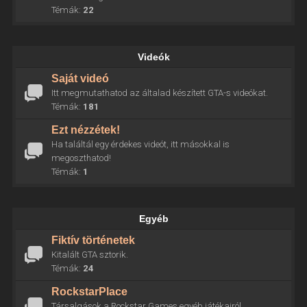
Témák:
22
Videók
Saját videó
Itt megmutathatod az általad készített GTA-s videókat.
Témák:
181
Ezt nézzétek!
Ha találtál egy érdekes videót, itt másokkal is
megoszthatod!
Témák:
1
Egyéb
Fiktív történetek
Kitalált GTA sztorik.
Témák:
24
RockstarPlace
Társalgások a Rockstar Games egyéb játékairól.