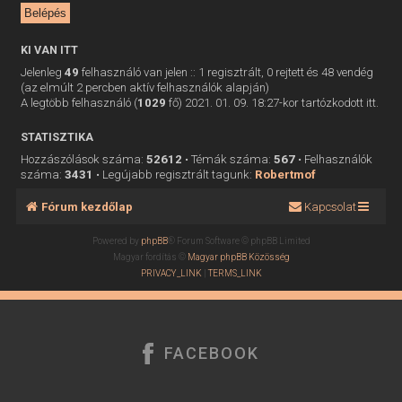
KI VAN ITT
Jelenleg
49
felhasználó van jelen :: 1 regisztrált, 0 rejtett és 48 vendég
(az elmúlt 2 percben aktív felhasználók alapján)
A legtöbb felhasználó (
1029
fő) 2021. 01. 09. 18:27-kor tartózkodott itt.
STATISZTIKA
Hozzászólások száma:
52612
• Témák száma:
567
• Felhasználók
száma:
3431
• Legújabb regisztrált tagunk:
Robertmof
Fórum kezdőlap
Kapcsolat
Powered by
phpBB
® Forum Software © phpBB Limited
Magyar fordítás ©
Magyar phpBB Közösség
PRIVACY_LINK
|
TERMS_LINK
FACEBOOK