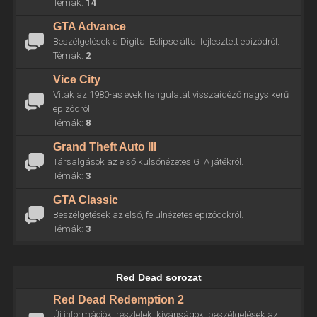
Témák:
14
GTA Advance
Beszélgetések a Digital Eclipse által fejlesztett epizódról.
Témák:
2
Vice City
Viták az 1980-as évek hangulatát visszaidéző nagysikerű
epizódról.
Témák:
8
Grand Theft Auto III
Társalgások az első külsőnézetes GTA játékról.
Témák:
3
GTA Classic
Beszélgetések az első, felülnézetes epizódokról.
Témák:
3
Red Dead sorozat
Red Dead Redemption 2
Új információk, részletek, kívánságok, beszélgetések az