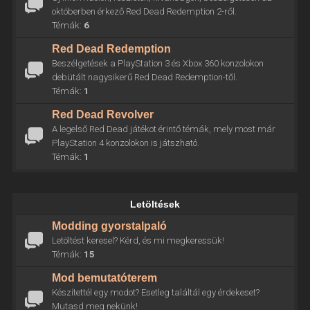
októberben érkező Red Dead Redemption 2-ről.
Témák:
6
Red Dead Redemption
Beszélgetések a PlayStation 3 és Xbox 360 konzolokon
debütált nagysikerű Red Dead Redemption-től.
Témák:
1
Red Dead Revolver
A legelső Red Dead játékot érintő témák, mely most már
PlayStation 4 konzolokon is játszható.
Témák:
1
Letöltések
Modding gyorstalpaló
Letöltést keresel? Kérd, és mi megkeressük!
Témák:
15
Mod bemutatóterem
Készítettél egy modot? Esetleg találtál egy érdekeset?
Mutasd meg nekünk!