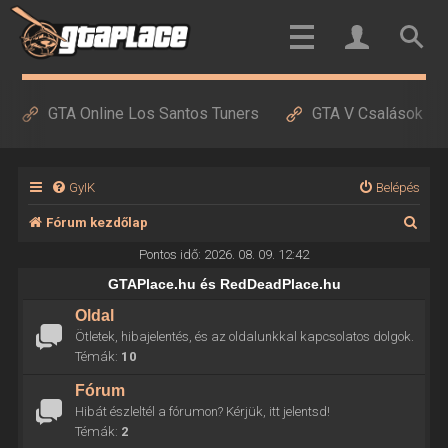
GTA Online Los Santos Tuners
GTA V Csalások
GyIK
Belépés
K
Fórum kezdőlap
e
Pontos idő: 2026. 08. 09. 12:42
r
GTAPlace.hu és RedDeadPlace.hu
e
Oldal
Ötletek, hibajelentés, és az oldalunkkal kapcsolatos dolgok.
s
Témák:
10
é
Fórum
s
Hibát észleltél a fórumon? Kérjük, itt jelentsd!
Témák:
2