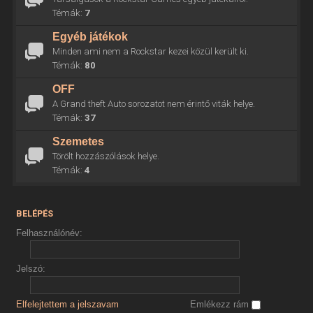
Témák:
7
Egyéb játékok
Minden ami nem a Rockstar kezei közül került ki.
Témák:
80
OFF
A Grand theft Auto sorozatot nem érintő viták helye.
Témák:
37
Szemetes
Törölt hozzászólások helye.
Témák:
4
BELÉPÉS
Felhasználónév:
Jelszó:
Elfelejtettem a jelszavam
Emlékezz rám