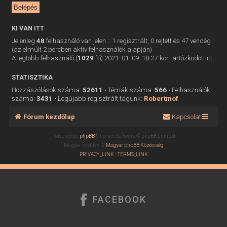
KI VAN ITT
Jelenleg
48
felhasználó van jelen :: 1 regisztrált, 0 rejtett és 47 vendég
(az elmúlt 2 percben aktív felhasználók alapján)
A legtöbb felhasználó (
1029
fő) 2021. 01. 09. 18:27-kor tartózkodott itt.
STATISZTIKA
Hozzászólások száma:
52611
• Témák száma:
566
• Felhasználók
száma:
3431
• Legújabb regisztrált tagunk:
Robertmof
Fórum kezdőlap
Kapcsolat
Powered by
phpBB
® Forum Software © phpBB Limited
Magyar fordítás ©
Magyar phpBB Közösség
PRIVACY_LINK
|
TERMS_LINK
FACEBOOK