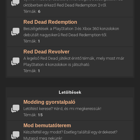
októberben érkező Red Dead Redemption 2-ről.
Témák:
6
Red Dead Redemption
Beszélgetések a PlayStation 3 és Xbox 360 konzolokon
debütált nagysikerű Red Dead Redemption-től.
Témák:
1
Red Dead Revolver
A legelső Red Dead játékot érintő témák, mely most már
PlayStation 4 konzolokon is játszható.
Témák:
1
Letöltések
Modding gyorstalpaló
Letöltést keresel? Kérd, és mi megkeressük!
Témák:
15
Mod bemutatóterem
Készítettél egy modot? Esetleg találtál egy érdekeset?
Mutasd meg nekünk!