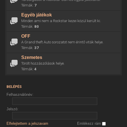
Témák:
7
Egyéb játékok
Minden ami nem a Rockstar kezei közül került ki.
Témák:
80
OFF
A Grand theft Auto sorozatot nem érintő viták helye.
Témák:
37
Szemetes
Törölt hozzászólások helye.
Témák:
4
BELÉPÉS
Felhasználónév:
Jelszó:
Elfelejtettem a jelszavam
Emlékezz rám