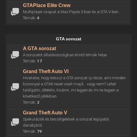
GTAPlace Elite Crew
Multiplayer csapat a Max Payne 3-ban és a GTA V-ben.
Témák:
4
GTA sorozat
A GTA sorozat
A sorozatot általánosságban érintő témák helye.
Témák:
17
Grand Theft Auto VI
Hivatalos, hogy készül a GTA sorozat új része, ami minden
bizonnyal a GTA6 nevet viseli majd... vagy nem? Lehet
találgatni, ötletelni, kívánni, mi legyen és mi ne legyen a
következő játékban.
Témák:
2
Grand Theft Auto V
Spekulációk és beszélgetések a sorozat legújabb
darabjáról.
Témák:
79