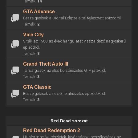
Témák:
14
GTA Advance
Beszélgetések a Digital Eclipse által fejlesztett epizódról.
Témák:
2
Vice City
Viták az 1980-as évek hangulatát visszaidéző nagysikerű
epizódról.
Témák:
8
Grand Theft Auto III
Társalgások az első külsőnézetes GTA játékról.
Témák:
3
GTA Classic
Beszélgetések az első, felülnézetes epizódokról.
Témák:
3
Red Dead sorozat
Red Dead Redemption 2
Új információk, részletek, kívánságok, beszélgetések az