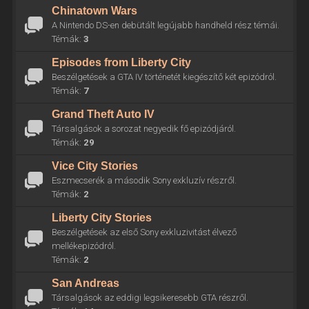
Chinatown Wars
A Nintendo DS-en debütált legújabb handheld rész témái.
Témák:
3
Episodes from Liberty City
Beszélgetések a GTA IV történetét kiegészítő két epizódról.
Témák:
7
Grand Theft Auto IV
Társalgások a sorozat negyedik fő epizódjáról.
Témák:
29
Vice City Stories
Eszmecserék a második Sony exkluzív részről.
Témák:
2
Liberty City Stories
Beszélgetések az első Sony exkluzivitást élvező
mellékepizódról.
Témák:
2
San Andreas
Társalgások az eddigi legsikeresebb GTA részről.