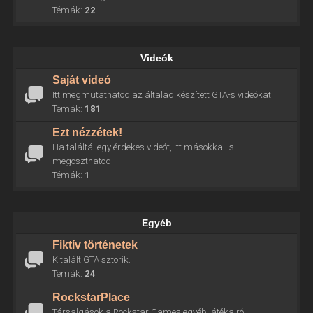
Témák:
22
Videók
Saját videó
Itt megmutathatod az általad készített GTA-s videókat.
Témák:
181
Ezt nézzétek!
Ha találtál egy érdekes videót, itt másokkal is
megoszthatod!
Témák:
1
Egyéb
Fiktív történetek
Kitalált GTA sztorik.
Témák:
24
RockstarPlace
Társalgások a Rockstar Games egyéb játékairól.