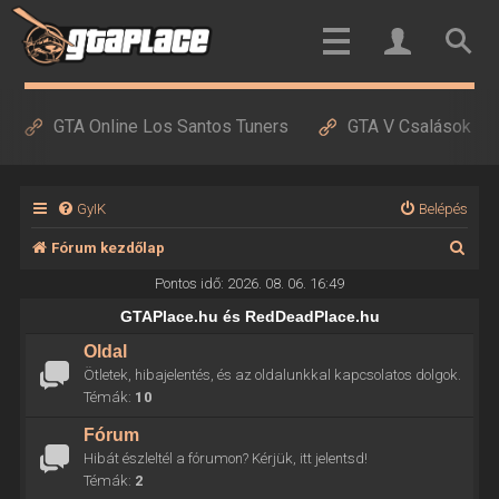
GTA Online Los Santos Tuners
GTA V Csalások
GyIK
Belépés
K
Fórum kezdőlap
e
Pontos idő: 2026. 08. 06. 16:49
r
GTAPlace.hu és RedDeadPlace.hu
e
Oldal
Ötletek, hibajelentés, és az oldalunkkal kapcsolatos dolgok.
s
Témák:
10
é
Fórum
s
Hibát észleltél a fórumon? Kérjük, itt jelentsd!
Témák:
2