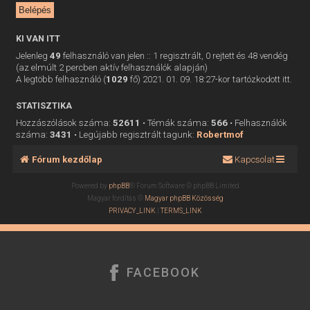
KI VAN ITT
Jelenleg
49
felhasználó van jelen :: 1 regisztrált, 0 rejtett és 48 vendég
(az elmúlt 2 percben aktív felhasználók alapján)
A legtöbb felhasználó (
1029
fő) 2021. 01. 09. 18:27-kor tartózkodott itt.
STATISZTIKA
Hozzászólások száma:
52611
• Témák száma:
566
• Felhasználók
száma:
3431
• Legújabb regisztrált tagunk:
Robertmof
Fórum kezdőlap
Kapcsolat
Powered by
phpBB
® Forum Software © phpBB Limited
Magyar fordítás ©
Magyar phpBB Közösség
PRIVACY_LINK
|
TERMS_LINK
FACEBOOK