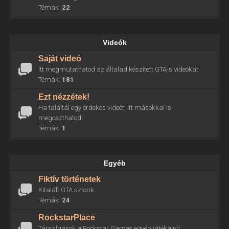
Témák:
22
Videók
Saját videó
Itt megmutathatod az általad készített GTA-s videókat.
Témák:
181
Ezt nézzétek!
Ha találtál egy érdekes videót, itt másokkal is
megoszthatod!
Témák:
1
Egyéb
Fiktív történetek
Kitalált GTA sztorik.
Témák:
24
RockstarPlace
Társalgások a Rockstar Games egyéb játékairól.