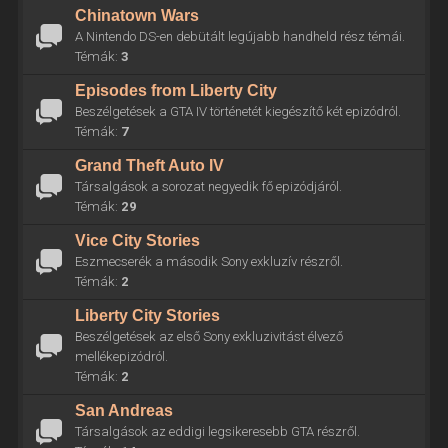
Chinatown Wars
A Nintendo DS-en debütált legújabb handheld rész témái.
Témák:
3
Episodes from Liberty City
Beszélgetések a GTA IV történetét kiegészítő két epizódról.
Témák:
7
Grand Theft Auto IV
Társalgások a sorozat negyedik fő epizódjáról.
Témák:
29
Vice City Stories
Eszmecserék a második Sony exkluzív részről.
Témák:
2
Liberty City Stories
Beszélgetések az első Sony exkluzivitást élvező
mellékepizódról.
Témák:
2
San Andreas
Társalgások az eddigi legsikeresebb GTA részről.