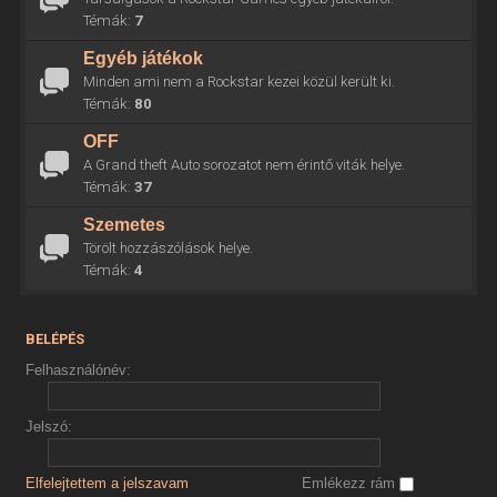
Témák:
7
Egyéb játékok
Minden ami nem a Rockstar kezei közül került ki.
Témák:
80
OFF
A Grand theft Auto sorozatot nem érintő viták helye.
Témák:
37
Szemetes
Törölt hozzászólások helye.
Témák:
4
BELÉPÉS
Felhasználónév:
Jelszó:
Elfelejtettem a jelszavam
Emlékezz rám