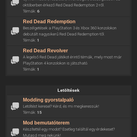
októberben érkező Red Dead Redemption 2-ről.
Témák:
6
Red Dead Redemption
Beszélgetések a PlayStation 3 és Xbox 360 konzolokon
debütált nagysikerű Red Dead Redemption-től.
Témák:
1
Red Dead Revolver
A legelső Red Dead játékot érintő témák, mely most már
PlayStation 4 konzolokon is játszható.
Témák:
1
Letöltések
Modding gyorstalpaló
Letöltést keresel? Kérd, és mi megkeressük!
Témák:
15
Mod bemutatóterem
Készítettél egy modot? Esetleg találtál egy érdekeset?
Mutasd meg nekünk!