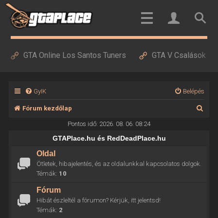
GTA Online Los Santos Tuners
GTA V Csalások
GyIK
Belépés
K
Fórum kezdőlap
e
Pontos idő: 2026. 08. 06. 08:24
r
GTAPlace.hu és RedDeadPlace.hu
e
Oldal
Ötletek, hibajelentés, és az oldalunkkal kapcsolatos dolgok.
s
Témák:
10
é
Fórum
s
Hibát észleltél a fórumon? Kérjük, itt jelentsd!
Témák:
2