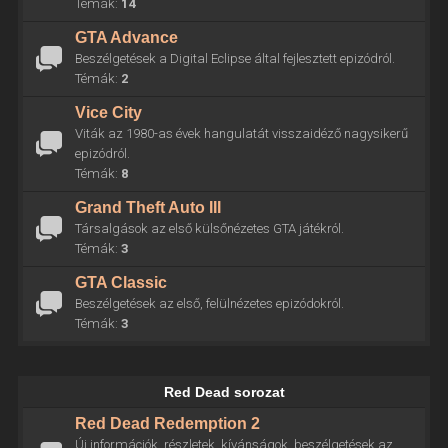
Témák:
14
GTA Advance
Beszélgetések a Digital Eclipse által fejlesztett epizódról.
Témák:
2
Vice City
Viták az 1980-as évek hangulatát visszaidéző nagysikerű
epizódról.
Témák:
8
Grand Theft Auto III
Társalgások az első külsőnézetes GTA játékról.
Témák:
3
GTA Classic
Beszélgetések az első, felülnézetes epizódokról.
Témák:
3
Red Dead sorozat
Red Dead Redemption 2
Új információk, részletek, kívánságok, beszélgetések az