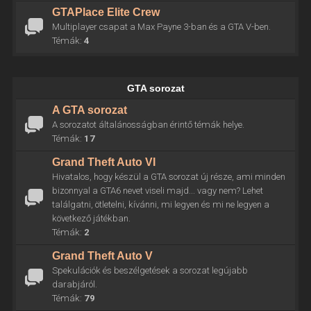
GTAPlace Elite Crew
Multiplayer csapat a Max Payne 3-ban és a GTA V-ben.
Témák:
4
GTA sorozat
A GTA sorozat
A sorozatot általánosságban érintő témák helye.
Témák:
17
Grand Theft Auto VI
Hivatalos, hogy készül a GTA sorozat új része, ami minden
bizonnyal a GTA6 nevet viseli majd... vagy nem? Lehet
találgatni, ötletelni, kívánni, mi legyen és mi ne legyen a
következő játékban.
Témák:
2
Grand Theft Auto V
Spekulációk és beszélgetések a sorozat legújabb
darabjáról.
Témák:
79