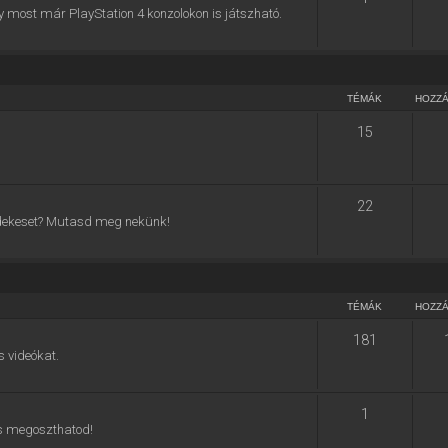
y most már PlayStation 4 konzolokon is játszható.
TÉMÁK
HOZZ
15
22
 érdekeset? Mutasd meg nekünk!
TÉMÁK
HOZZ
181
s videókat.
1
 is megoszthatod!