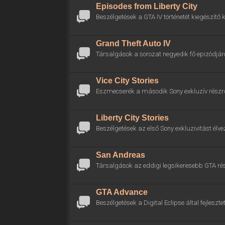
Episodes from Liberty City
Beszélgetések a GTA IV történetét kiegészítő k
Grand Theft Auto IV
Társalgások a sorozat negyedik fő epizódjáró
Vice City Stories
Eszmecserék a második Sony exkluzív részrő
Liberty City Stories
Beszélgetések az első Sony exkluzivitást élve
San Andreas
Társalgások az eddigi legsikeresebb GTA rés
GTA Advance
Beszélgetések a Digital Eclipse által fejlesztet