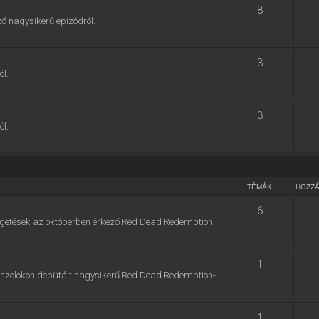
8
ő nagysikerű epizódról.
3
ól.
3
ól.
TÉMÁK
HOZZ
6
zélgetések az októberben érkező Red Dead Redemption
1
konzolokon debütált nagysikerű Red Dead Redemption-
1