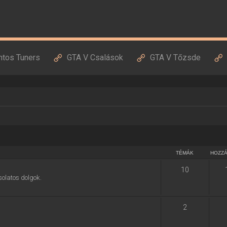
ntos Tuners
GTA V Csalások
GTA V Tőzsde
TÉMÁK
HOZZ
10
solatos dolgok.
2