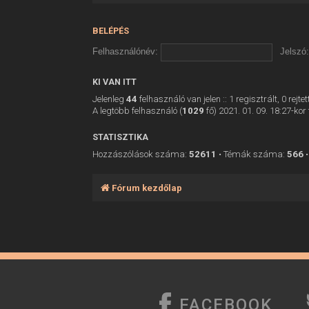
BELÉPÉS
Felhasználónév:
Jelszó:
KI VAN ITT
Jelenleg
44
felhasználó van jelen :: 1 regisztrált, 0 rej
A legtöbb felhasználó (
1029
fő) 2021. 01. 09. 18:27-kor 
STATISZTIKA
Hozzászólások száma:
52611
• Témák száma:
566
•
Fórum kezdőlap
FACEBOOK