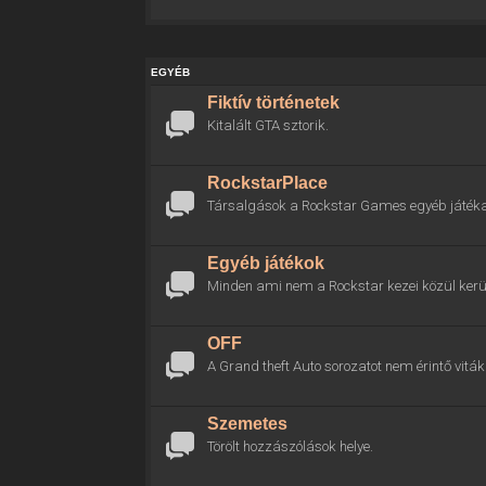
EGYÉB
Fiktív történetek
Kitalált GTA sztorik.
RockstarPlace
Társalgások a Rockstar Games egyéb játékai
Egyéb játékok
Minden ami nem a Rockstar kezei közül kerül
OFF
A Grand theft Auto sorozatot nem érintő viták 
Szemetes
Törölt hozzászólások helye.