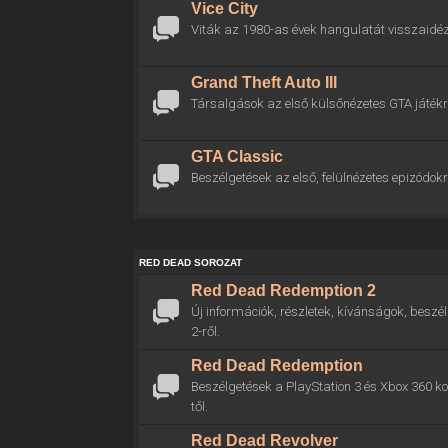
Vice City
Viták az 1980-as évek hangulatát visszaidéz
Grand Theft Auto III
Társalgások az első külsőnézetes GTA játékr
GTA Classic
Beszélgetések az első, felülnézetes epizódokr
RED DEAD SOROZAT
Red Dead Redemption 2
Új információk, részletek, kívánságok, bes
2-ről.
Red Dead Redemption
Beszélgetések a PlayStation 3 és Xbox 360 
től.
Red Dead Revolver