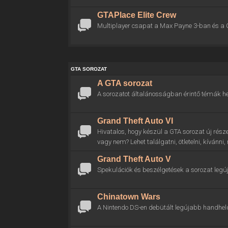
GTAPlace Elite Crew
Multiplayer csapat a Max Payne 3-ban és a 
GTA SOROZAT
A GTA sorozat
A sorozatot általánosságban érintő témák he
Grand Theft Auto VI
Hivatalos, hogy készül a GTA sorozat új rész
vagy nem? Lehet találgatni, ötletelni, kívánni
Grand Theft Auto V
Spekulációk és beszélgetések a sorozat legú
Chinatown Wars
A Nintendo DS-en debütált legújabb handhel