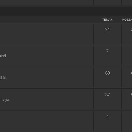
TÉMÁK
HOZZ
24
7
ról.
80
t ki.
37
helye.
4