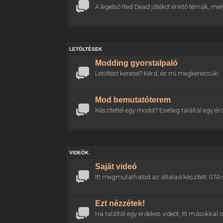
A legelső Red Dead játékot érintő témák, mel
LETÖLTÉSEK
Modding gyorstalpaló
Letöltést keresel? Kérd, és mi megkeressük!
Mod bemutatóterem
Készítettél egy modot? Esetleg találtál egy
VIDEÓK
Saját videó
Itt megmutathatod az általad készített GTA-
Ezt nézzétek!
Ha találtál egy érdekes videót, itt másokkal