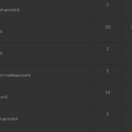
7
ét epizódról.
29
l.
2
l.
2
ző mellékepizódról.
14
zről.
2
t epizódról.