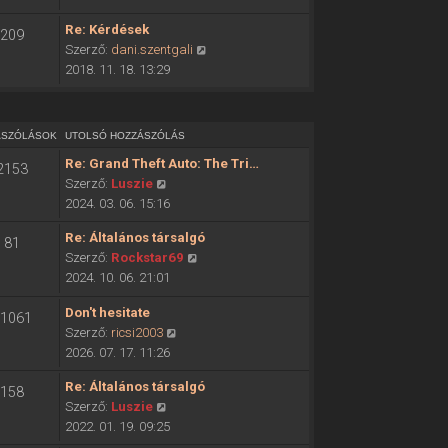
ó
o
h
Re: Kérdések
209
l
o
U
Szerző:
dani.szentgali
s
z
t
2018. 11. 18. 13:29
ó
z
o
h
á
l
o
s
s
z
ÁSZÓLÁSOK
UTOLSÓ HOZZÁSZÓLÁS
z
ó
z
ó
Re: Grand Theft Auto: The Tri…
2153
h
á
l
U
Szerző:
Luszie
o
s
á
t
2024. 03. 06. 15:16
z
z
s
o
z
ó
Re: Általános társalgó
m
81
l
á
l
U
Szerző:
Rockstar69
e
s
s
á
t
2024. 10. 06. 21:01
g
ó
z
s
o
t
h
ó
Don't hesitate
m
l
1061
e
o
l
U
Szerző:
ricsi2003
e
s
k
z
á
t
2026. 07. 17. 11:26
g
ó
i
z
s
o
t
h
n
á
Re: Általános társalgó
m
158
l
e
o
t
s
U
Szerző:
Luszie
e
s
k
z
é
z
t
2022. 01. 19. 09:25
g
ó
i
z
s
ó
o