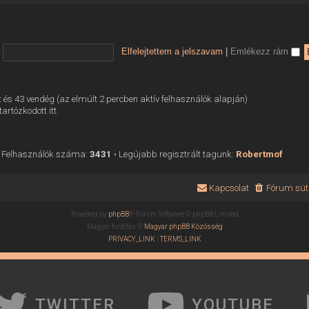
Elfelejtettem a jelszavam
|
Emlékezz rám
tett és 43 vendég (az elmúlt 2 percben aktív felhasználók alapján)
tartózkodott itt.
 Felhasználók száma:
3431
• Legújabb regisztrált tagunk:
Robertmof
Kapcsolat
Fórum süti
Powered by
phpBB
® Forum Software © phpBB Limited
Magyar fordítás ©
Magyar phpBB Közösség
PRIVACY_LINK
|
TERMS_LINK
TWITTER
YOUTUBE