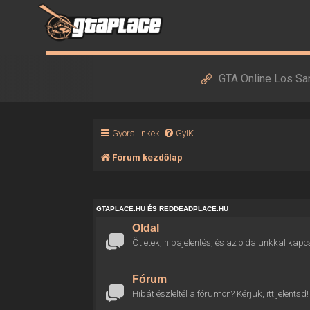
GTA Online Los Sa
Gyors linkek
GyIK
Fórum kezdőlap
GTAPLACE.HU ÉS REDDEADPLACE.HU
Oldal
Ötletek, hibajelentés, és az oldalunkkal kapc
Fórum
Hibát észleltél a fórumon? Kérjük, itt jelentsd!