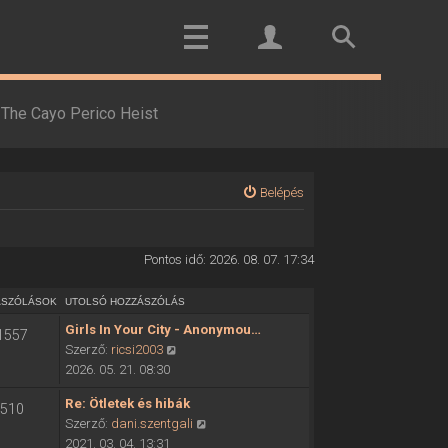
The Cayo Perico Heist
Belépés
Pontos idő: 2026. 08. 07. 17:34
ÁSZÓLÁSOK
UTOLSÓ HOZZÁSZÓLÁS
Girls In Your City - Anonymou…
1557
U
Szerző:
ricsi2003
t
2026. 05. 21. 08:30
o
Re: Ötletek és hibák
510
l
U
Szerző:
dani.szentgali
s
t
2021. 03. 04. 13:31