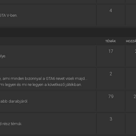
4
GTA V-ben.
TÉMÁK
HOZZ
17
lye.
2
e, ami minden bizonnyal a GTA6 nevet viseli majd...
, mi legyen és mi ne legyen a következő játékban.
79
2
jabb darabjáról.
3
d rész témái.