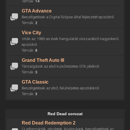
Témák:
14
GTA Advance
Beszélgetések a Digital Eclipse által fejlesztett epizódról.
Témák:
2
Vice City
Viták az 1980-as évek hangulatát visszaidéző nagysikerű
epizódról.
Témák:
8
Grand Theft Auto III
Társalgások az első külsőnézetes GTA játékról.
Témák:
3
GTA Classic
Beszélgetések az első, felülnézetes epizódokról.
Témák:
3
Red Dead sorozat
Red Dead Redemption 2
Új információk, részletek, kívánságok, beszélgetések az