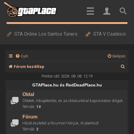
GTA Online Los Santos Tuners
GTA V Csalások
GyIK
Belépés
K
Fórum kezdőlap
e
Pontos idő: 2026. 08. 08. 12:19
r
GTAPlace.hu és RedDeadPlace.hu
e
Oldal
Ötletek, hibajelentés, és az oldalunkkal kapcsolatos dolgok.
s
Témák:
10
é
Fórum
s
Hibát észleltél a fórumon? Kérjük, itt jelentsd!
Témák:
2