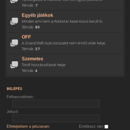
Témák:
7
Egyéb játékok
Minden ami nem a Rockstar kezei közül került ki.
Témák:
80
OFF
A Grand theft Auto sorozatot nem érintő viták helye.
Témák:
37
Szemetes
Törölt hozzászólások helye.
Témák:
4
BELÉPÉS
Felhasználónév:
Jelszó:
Elfelejtettem a jelszavam
Emlékezz rám