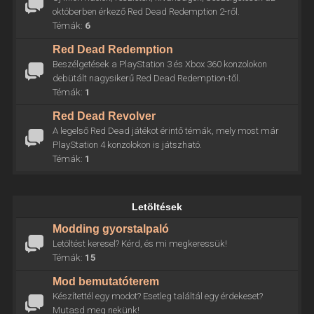
októberben érkező Red Dead Redemption 2-ről.
Témák:
6
Red Dead Redemption
Beszélgetések a PlayStation 3 és Xbox 360 konzolokon
debütált nagysikerű Red Dead Redemption-től.
Témák:
1
Red Dead Revolver
A legelső Red Dead játékot érintő témák, mely most már
PlayStation 4 konzolokon is játszható.
Témák:
1
Letöltések
Modding gyorstalpaló
Letöltést keresel? Kérd, és mi megkeressük!
Témák:
15
Mod bemutatóterem
Készítettél egy modot? Esetleg találtál egy érdekeset?
Mutasd meg nekünk!