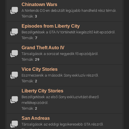
Chinatown Wars
A Nintendo DS-en debütált legújabb handheld rész témái.
Témák:
3
Episodes from Liberty City
Beszélgetések a GTA IV történetét kiegészítő két epizódról.
Témák:
7
Grand Theft Auto IV
Társalgások a sorozat negyedik fő epizódjáról.
Témák:
29
Vice City Stories
Eszmecserék a második Sony exkluzív részről.
Témák:
2
Liberty City Stories
Beszélgetések az első Sony exkluzivitást élvező
mellékepizódról.
Témák:
2
San Andreas
Társalgások az eddigi legsikeresebb GTA részről.