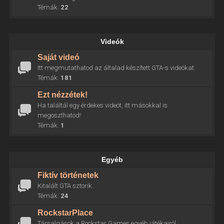
Témák:
22
Videók
Saját videó
Itt megmutathatod az általad készített GTA-s videókat.
Témák:
181
Ezt nézzétek!
Ha találtál egy érdekes videót, itt másokkal is
megoszthatod!
Témák:
1
Egyéb
Fiktív történetek
Kitalált GTA sztorik.
Témák:
24
RockstarPlace
Társalgások a Rockstar Games egyéb játékairól.