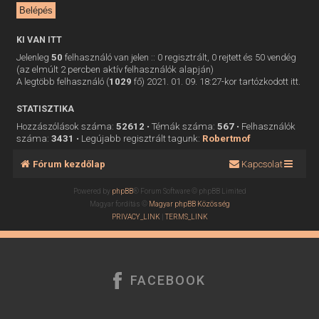
KI VAN ITT
Jelenleg
50
felhasználó van jelen :: 0 regisztrált, 0 rejtett és 50 vendég
(az elmúlt 2 percben aktív felhasználók alapján)
A legtöbb felhasználó (
1029
fő) 2021. 01. 09. 18:27-kor tartózkodott itt.
STATISZTIKA
Hozzászólások száma:
52612
• Témák száma:
567
• Felhasználók
száma:
3431
• Legújabb regisztrált tagunk:
Robertmof
Fórum kezdőlap
Kapcsolat
Powered by
phpBB
® Forum Software © phpBB Limited
Magyar fordítás ©
Magyar phpBB Közösség
PRIVACY_LINK
|
TERMS_LINK
FACEBOOK