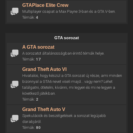
GTAPlace Elite Crew
Multiplayer csapat a Max Payne 3-ban és a GTA V-ben.
Témák:
4
GTA sorozat
A GTA sorozat
A sorozatot általánosságban érintő témák helye.
Témák:
17
Grand Theft Auto VI
Hivatalos, hogy készül a GTA sorozat új része, ami minden
bizonnyal a GTA6 nevet viseli majd... vagy nem? Lehet
találgatni, ötletelni, kívánni, mi legyen és mi ne legyen a
következő játékban.
Témák:
2
Grand Theft Auto V
Spekulációk és beszélgetések a sorozat legújabb
darabjáról.
Témák:
80