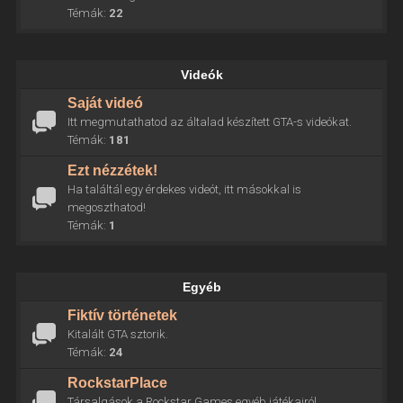
Témák:
22
Videók
Saját videó
Itt megmutathatod az általad készített GTA-s videókat.
Témák:
181
Ezt nézzétek!
Ha találtál egy érdekes videót, itt másokkal is
megoszthatod!
Témák:
1
Egyéb
Fiktív történetek
Kitalált GTA sztorik.
Témák:
24
RockstarPlace
Társalgások a Rockstar Games egyéb játékairól.