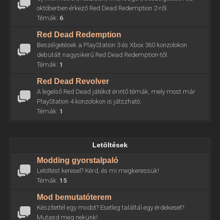
októberben érkező Red Dead Redemption 2-ről.
Témák:
6
Red Dead Redemption
Beszélgetések a PlayStation 3 és Xbox 360 konzolokon
debütált nagysikerű Red Dead Redemption-től.
Témák:
1
Red Dead Revolver
A legelső Red Dead játékot érintő témák, mely most már
PlayStation 4 konzolokon is játszható.
Témák:
1
Letöltések
Modding gyorstalpaló
Letöltést keresel? Kérd, és mi megkeressük!
Témák:
15
Mod bemutatóterem
Készítettél egy modot? Esetleg találtál egy érdekeset?
Mutasd meg nekünk!