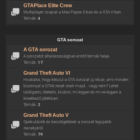
GTAPlace Elite Crew
Multiplayer csapat a Max Payne 3-ban és a GTA V-ben.
Témák:
4
GTA sorozat
A GTA sorozat
A sorozatot általánosságban érintő témák helye.
Témák:
17
Grand Theft Auto VI
Hivatalos, hogy készül a GTA sorozat új része, ami minden
bizonnyal a GTA6 nevet viseli majd... vagy nem? Lehet
találgatni, ötletelni, kívánni, mi legyen és mi ne legyen a
következő játékban.
Témák:
2
Grand Theft Auto V
Spekulációk és beszélgetések a sorozat legújabb
darabjáról.
Témák:
79