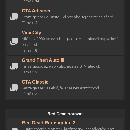
Témák:
14
GTA Advance
Beszélgetések a Digital Eclipse által fejlesztett epizódról.
Témák:
2
Vice City
Viták az 1980-as évek hangulatát visszaidéző nagysikerű
epizódról.
Témák:
8
Grand Theft Auto III
Társalgások az első külsőnézetes GTA játékról.
Témák:
3
GTA Classic
Beszélgetések az első, felülnézetes epizódokról.
Témák:
3
Red Dead sorozat
Red Dead Redemption 2
Új információk, részletek, kívánságok, beszélgetések az