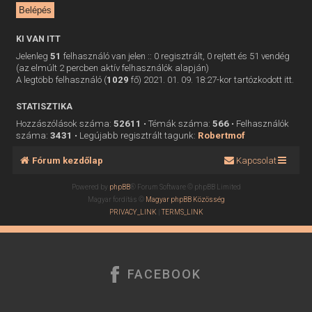
KI VAN ITT
Jelenleg
51
felhasználó van jelen :: 0 regisztrált, 0 rejtett és 51 vendég
(az elmúlt 2 percben aktív felhasználók alapján)
A legtöbb felhasználó (
1029
fő) 2021. 01. 09. 18:27-kor tartózkodott itt.
STATISZTIKA
Hozzászólások száma:
52611
• Témák száma:
566
• Felhasználók
száma:
3431
• Legújabb regisztrált tagunk:
Robertmof
Fórum kezdőlap
Kapcsolat
Powered by
phpBB
® Forum Software © phpBB Limited
Magyar fordítás ©
Magyar phpBB Közösség
PRIVACY_LINK
|
TERMS_LINK
FACEBOOK