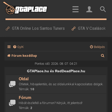
GTA Online Los Santos Tuners
GTA V Csalások
GyIK
Belépés
K
Fórum kezdőlap
e
Pontos idő: 2026. 08. 07. 04:21
r
GTAPlace.hu és RedDeadPlace.hu
e
Oldal
Ötletek, hibajelentés, és az oldalunkkal kapcsolatos dolgok.
s
Témák:
10
é
Fórum
s
Hibát észleltél a fórumon? Kérjük, itt jelentsd!
Témák:
2