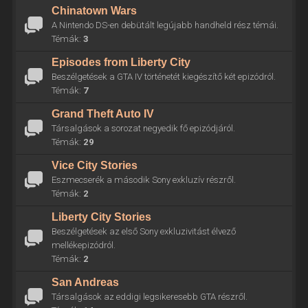
Chinatown Wars
A Nintendo DS-en debütált legújabb handheld rész témái.
Témák:
3
Episodes from Liberty City
Beszélgetések a GTA IV történetét kiegészítő két epizódról.
Témák:
7
Grand Theft Auto IV
Társalgások a sorozat negyedik fő epizódjáról.
Témák:
29
Vice City Stories
Eszmecserék a második Sony exkluzív részről.
Témák:
2
Liberty City Stories
Beszélgetések az első Sony exkluzivitást élvező
mellékepizódról.
Témák:
2
San Andreas
Társalgások az eddigi legsikeresebb GTA részről.