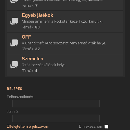
Témák:
7
Egyéb játékok
Minden ami nem a Rockstar kezei közül került ki.
Témák:
80
OFF
A Grand theft Auto sorozatot nem érintő viták helye.
Témák:
37
Szemetes
Törölt hozzászólások helye.
Témák:
4
BELÉPÉS
Felhasználónév:
Jelszó:
Elfelejtettem a jelszavam
Emlékezz rám