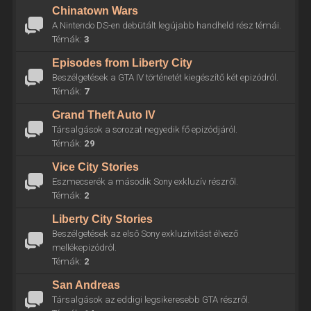
Chinatown Wars
A Nintendo DS-en debütált legújabb handheld rész témái.
Témák:
3
Episodes from Liberty City
Beszélgetések a GTA IV történetét kiegészítő két epizódról.
Témák:
7
Grand Theft Auto IV
Társalgások a sorozat negyedik fő epizódjáról.
Témák:
29
Vice City Stories
Eszmecserék a második Sony exkluzív részről.
Témák:
2
Liberty City Stories
Beszélgetések az első Sony exkluzivitást élvező
mellékepizódról.
Témák:
2
San Andreas
Társalgások az eddigi legsikeresebb GTA részről.