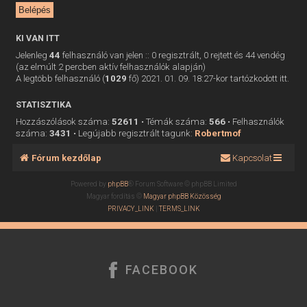
KI VAN ITT
Jelenleg
44
felhasználó van jelen :: 0 regisztrált, 0 rejtett és 44 vendég
(az elmúlt 2 percben aktív felhasználók alapján)
A legtöbb felhasználó (
1029
fő) 2021. 01. 09. 18:27-kor tartózkodott itt.
STATISZTIKA
Hozzászólások száma:
52611
• Témák száma:
566
• Felhasználók
száma:
3431
• Legújabb regisztrált tagunk:
Robertmof
Fórum kezdőlap
Kapcsolat
Powered by
phpBB
® Forum Software © phpBB Limited
Magyar fordítás ©
Magyar phpBB Közösség
PRIVACY_LINK
|
TERMS_LINK
FACEBOOK