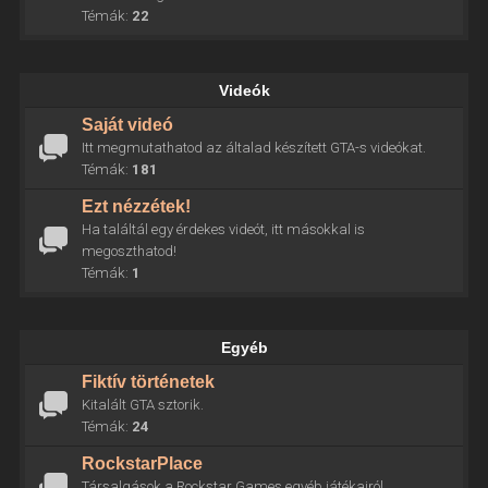
Témák:
22
Videók
Saját videó
Itt megmutathatod az általad készített GTA-s videókat.
Témák:
181
Ezt nézzétek!
Ha találtál egy érdekes videót, itt másokkal is
megoszthatod!
Témák:
1
Egyéb
Fiktív történetek
Kitalált GTA sztorik.
Témák:
24
RockstarPlace
Társalgások a Rockstar Games egyéb játékairól.