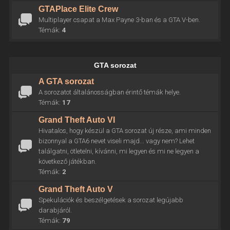
GTAPlace Elite Crew
Multiplayer csapat a Max Payne 3-ban és a GTA V-ben.
Témák:
4
GTA sorozat
A GTA sorozat
A sorozatot általánosságban érintő témák helye.
Témák:
17
Grand Theft Auto VI
Hivatalos, hogy készül a GTA sorozat új része, ami minden
bizonnyal a GTA6 nevet viseli majd... vagy nem? Lehet
találgatni, ötletelni, kívánni, mi legyen és mi ne legyen a
következő játékban.
Témák:
2
Grand Theft Auto V
Spekulációk és beszélgetések a sorozat legújabb
darabjáról.
Témák:
79