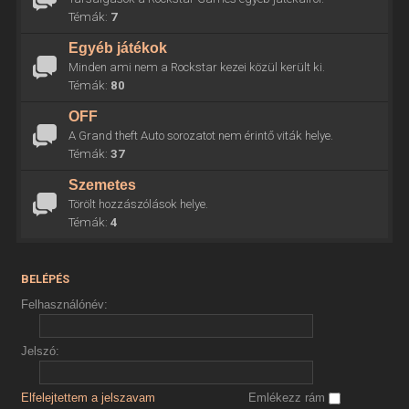
Témák:
7
Egyéb játékok
Minden ami nem a Rockstar kezei közül került ki.
Témák:
80
OFF
A Grand theft Auto sorozatot nem érintő viták helye.
Témák:
37
Szemetes
Törölt hozzászólások helye.
Témák:
4
BELÉPÉS
Felhasználónév:
Jelszó:
Elfelejtettem a jelszavam
Emlékezz rám