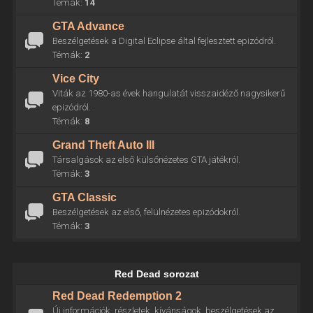
Témák:
14
GTA Advance
Beszélgetések a Digital Eclipse által fejlesztett epizódról.
Témák:
2
Vice City
Viták az 1980-as évek hangulatát visszaidéző nagysikerű
epizódról.
Témák:
8
Grand Theft Auto III
Társalgások az első külsőnézetes GTA játékról.
Témák:
3
GTA Classic
Beszélgetések az első, felülnézetes epizódokról.
Témák:
3
Red Dead sorozat
Red Dead Redemption 2
Új információk, részletek, kívánságok, beszélgetések az