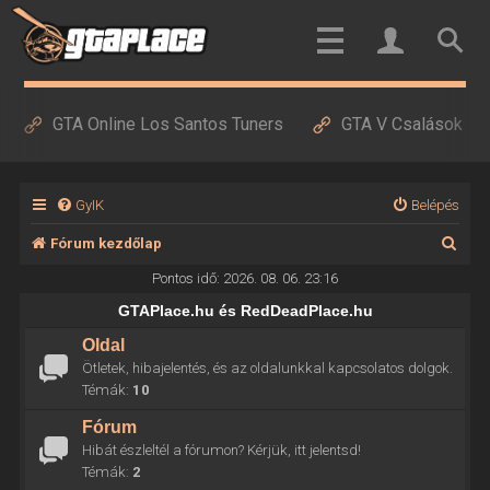
GTA Online Los Santos Tuners
GTA V Csalások
GyIK
Belépés
K
Fórum kezdőlap
e
Pontos idő: 2026. 08. 06. 23:16
r
GTAPlace.hu és RedDeadPlace.hu
e
Oldal
Ötletek, hibajelentés, és az oldalunkkal kapcsolatos dolgok.
s
Témák:
10
é
Fórum
s
Hibát észleltél a fórumon? Kérjük, itt jelentsd!
Témák:
2