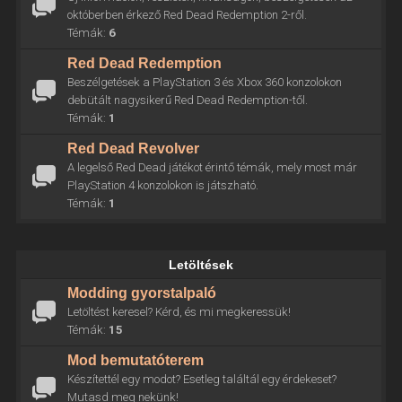
októberben érkező Red Dead Redemption 2-ről.
Témák:
6
Red Dead Redemption
Beszélgetések a PlayStation 3 és Xbox 360 konzolokon
debütált nagysikerű Red Dead Redemption-től.
Témák:
1
Red Dead Revolver
A legelső Red Dead játékot érintő témák, mely most már
PlayStation 4 konzolokon is játszható.
Témák:
1
Letöltések
Modding gyorstalpaló
Letöltést keresel? Kérd, és mi megkeressük!
Témák:
15
Mod bemutatóterem
Készítettél egy modot? Esetleg találtál egy érdekeset?
Mutasd meg nekünk!