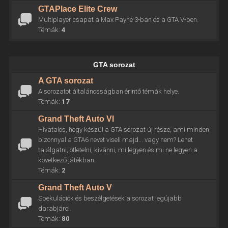
GTAPlace Elite Crew
Multiplayer csapat a Max Payne 3-ban és a GTA V-ben.
Témák:
4
GTA sorozat
A GTA sorozat
A sorozatot általánosságban érintő témák helye.
Témák:
17
Grand Theft Auto VI
Hivatalos, hogy készül a GTA sorozat új része, ami minden
bizonnyal a GTA6 nevet viseli majd... vagy nem? Lehet
találgatni, ötletelni, kívánni, mi legyen és mi ne legyen a
következő játékban.
Témák:
2
Grand Theft Auto V
Spekulációk és beszélgetések a sorozat legújabb
darabjáról.
Témák:
80