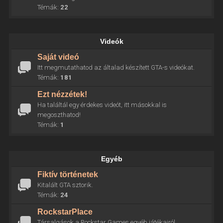
Témák:
22
Videók
Saját videó
Itt megmutathatod az általad készített GTA-s videókat.
Témák:
181
Ezt nézzétek!
Ha találtál egy érdekes videót, itt másokkal is
megoszthatod!
Témák:
1
Egyéb
Fiktív történetek
Kitalált GTA sztorik.
Témák:
24
RockstarPlace
Társalgások a Rockstar Games egyéb játékairól.