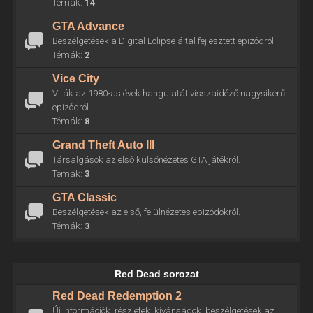
Témák:
14
GTA Advance
Beszélgetések a Digital Eclipse által fejlesztett epizódról.
Témák:
2
Vice City
Viták az 1980-as évek hangulatát visszaidéző nagysikerű
epizódról.
Témák:
8
Grand Theft Auto III
Társalgások az első külsőnézetes GTA játékról.
Témák:
3
GTA Classic
Beszélgetések az első, felülnézetes epizódokról.
Témák:
3
Red Dead sorozat
Red Dead Redemption 2
Új információk, részletek, kívánságok, beszélgetések az