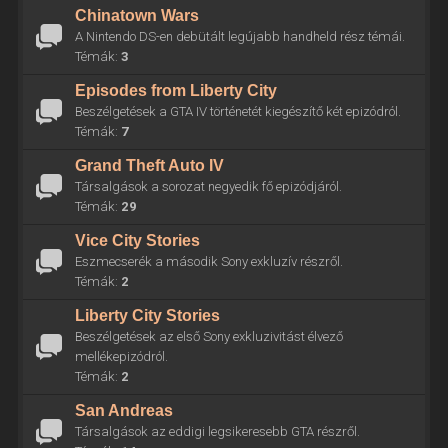
Chinatown Wars
A Nintendo DS-en debütált legújabb handheld rész témái.
Témák:
3
Episodes from Liberty City
Beszélgetések a GTA IV történetét kiegészítő két epizódról.
Témák:
7
Grand Theft Auto IV
Társalgások a sorozat negyedik fő epizódjáról.
Témák:
29
Vice City Stories
Eszmecserék a második Sony exkluzív részről.
Témák:
2
Liberty City Stories
Beszélgetések az első Sony exkluzivitást élvező
mellékepizódról.
Témák:
2
San Andreas
Társalgások az eddigi legsikeresebb GTA részről.