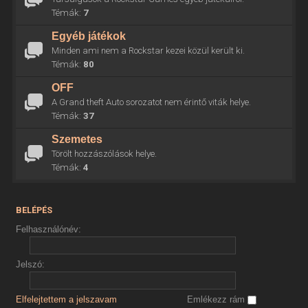
Témák:
7
Egyéb játékok
Minden ami nem a Rockstar kezei közül került ki.
Témák:
80
OFF
A Grand theft Auto sorozatot nem érintő viták helye.
Témák:
37
Szemetes
Törölt hozzászólások helye.
Témák:
4
BELÉPÉS
Felhasználónév:
Jelszó:
Elfelejtettem a jelszavam
Emlékezz rám