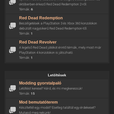
októberben érkező Red Dead Redemption 2-ről.
Témák:
6
Red Dead Redemption
Beszélgetések a PlayStation 3 és Xbox 360 konzolokon
debütált nagysikerű Red Dead Redemption-től.
Témák:
1
Red Dead Revolver
A legelső Red Dead játékot érintő témák, mely most már
PlayStation 4 konzolokon is játszható.
Témák:
1
Letöltések
Modding gyorstalpaló
Letöltést keresel? Kérd, és mi megkeressük!
Témák:
15
Mod bemutatóterem
Készítettél egy modot? Esetleg találtál egy érdekeset?
Mutasd meg nekünk!