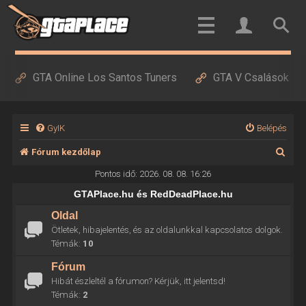
GTA Online Los Santos Tuners
GTA V Csalások
GyIK
Belépés
K
Fórum kezdőlap
e
Pontos idő: 2026. 08. 08. 16:26
r
GTAPlace.hu és RedDeadPlace.hu
e
Oldal
Ötletek, hibajelentés, és az oldalunkkal kapcsolatos dolgok.
s
Témák:
10
é
Fórum
s
Hibát észleltél a fórumon? Kérjük, itt jelentsd!
Témák:
2