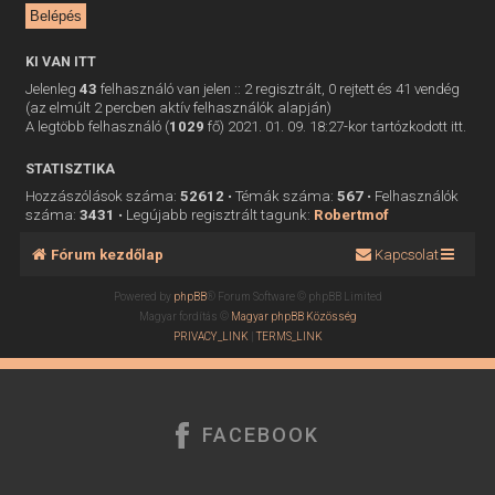
KI VAN ITT
Jelenleg
43
felhasználó van jelen :: 2 regisztrált, 0 rejtett és 41 vendég
(az elmúlt 2 percben aktív felhasználók alapján)
A legtöbb felhasználó (
1029
fő) 2021. 01. 09. 18:27-kor tartózkodott itt.
STATISZTIKA
Hozzászólások száma:
52612
• Témák száma:
567
• Felhasználók
száma:
3431
• Legújabb regisztrált tagunk:
Robertmof
Fórum kezdőlap
Kapcsolat
Powered by
phpBB
® Forum Software © phpBB Limited
Magyar fordítás ©
Magyar phpBB Közösség
PRIVACY_LINK
|
TERMS_LINK
FACEBOOK