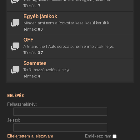
Témák:
7
Egyéb játékok
Minden ami nem a Rockstar kezei közül került ki.
Témák:
80
OFF
A Grand theft Auto sorozatot nem érintő viták helye.
Témák:
37
Szemetes
Törölt hozzászólások helye.
Témák:
4
BELÉPÉS
Felhasználónév:
Jelszó:
Elfelejtettem a jelszavam
Emlékezz rám