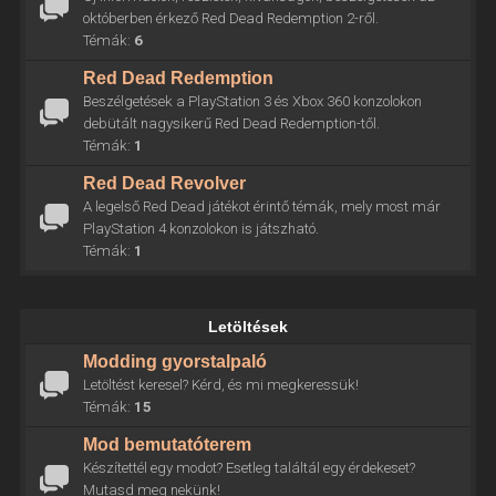
októberben érkező Red Dead Redemption 2-ről.
Témák:
6
Red Dead Redemption
Beszélgetések a PlayStation 3 és Xbox 360 konzolokon
debütált nagysikerű Red Dead Redemption-től.
Témák:
1
Red Dead Revolver
A legelső Red Dead játékot érintő témák, mely most már
PlayStation 4 konzolokon is játszható.
Témák:
1
Letöltések
Modding gyorstalpaló
Letöltést keresel? Kérd, és mi megkeressük!
Témák:
15
Mod bemutatóterem
Készítettél egy modot? Esetleg találtál egy érdekeset?
Mutasd meg nekünk!