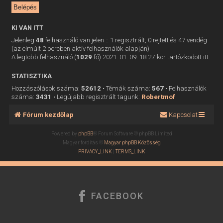
KI VAN ITT
Jelenleg
48
felhasználó van jelen :: 1 regisztrált, 0 rejtett és 47 vendég
(az elmúlt 2 percben aktív felhasználók alapján)
A legtöbb felhasználó (
1029
fő) 2021. 01. 09. 18:27-kor tartózkodott itt.
STATISZTIKA
Hozzászólások száma:
52612
• Témák száma:
567
• Felhasználók
száma:
3431
• Legújabb regisztrált tagunk:
Robertmof
Fórum kezdőlap
Kapcsolat
Powered by
phpBB
® Forum Software © phpBB Limited
Magyar fordítás ©
Magyar phpBB Közösség
PRIVACY_LINK
|
TERMS_LINK
FACEBOOK