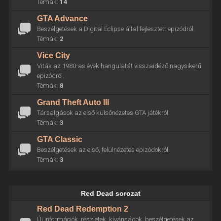
Témák:
14
GTA Advance
Beszélgetések a Digital Eclipse által fejlesztett epizódról.
Témák:
2
Vice City
Viták az 1980-as évek hangulatát visszaidéző nagysikerű
epizódról.
Témák:
8
Grand Theft Auto III
Társalgások az első külsőnézetes GTA játékról.
Témák:
3
GTA Classic
Beszélgetések az első, felülnézetes epizódokról.
Témák:
3
Red Dead sorozat
Red Dead Redemption 2
Új információk, részletek, kívánságok, beszélgetések az