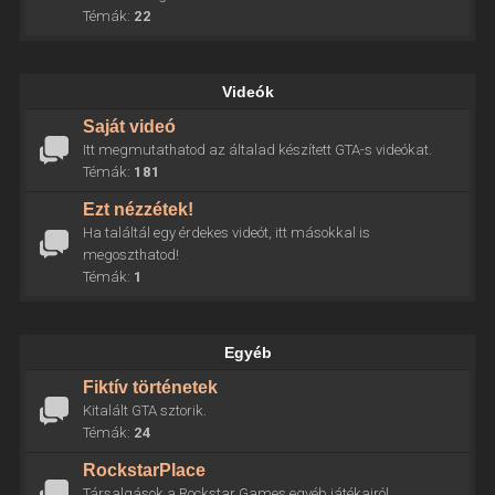
Témák:
22
Videók
Saját videó
Itt megmutathatod az általad készített GTA-s videókat.
Témák:
181
Ezt nézzétek!
Ha találtál egy érdekes videót, itt másokkal is
megoszthatod!
Témák:
1
Egyéb
Fiktív történetek
Kitalált GTA sztorik.
Témák:
24
RockstarPlace
Társalgások a Rockstar Games egyéb játékairól.