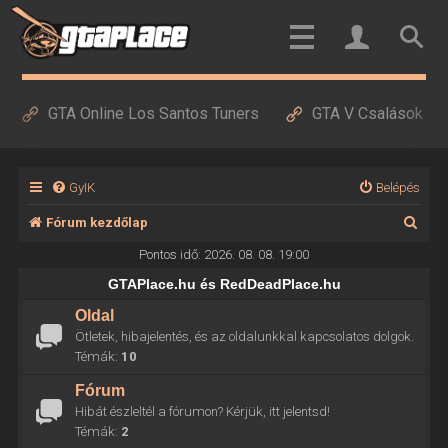
GTA Online Los Santos Tuners
GTA V Csalások
GyIK
Belépés
K
Fórum kezdőlap
e
Pontos idő: 2026. 08. 08. 19:00
r
GTAPlace.hu és RedDeadPlace.hu
e
Oldal
Ötletek, hibajelentés, és az oldalunkkal kapcsolatos dolgok.
s
Témák:
10
é
Fórum
s
Hibát észleltél a fórumon? Kérjük, itt jelentsd!
Témák:
2