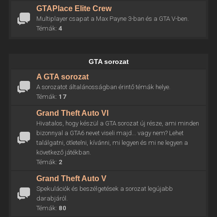
GTAPlace Elite Crew
Multiplayer csapat a Max Payne 3-ban és a GTA V-ben.
Témák:
4
GTA sorozat
A GTA sorozat
A sorozatot általánosságban érintő témák helye.
Témák:
17
Grand Theft Auto VI
Hivatalos, hogy készül a GTA sorozat új része, ami minden
bizonnyal a GTA6 nevet viseli majd... vagy nem? Lehet
találgatni, ötletelni, kívánni, mi legyen és mi ne legyen a
következő játékban.
Témák:
2
Grand Theft Auto V
Spekulációk és beszélgetések a sorozat legújabb
darabjáról.
Témák:
80