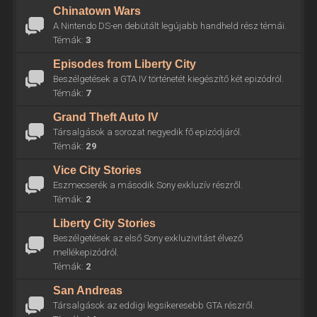
Chinatown Wars
A Nintendo DS-en debütált legújabb handheld rész témái.
Témák:
3
Episodes from Liberty City
Beszélgetések a GTA IV történetét kiegészítő két epizódról.
Témák:
7
Grand Theft Auto IV
Társalgások a sorozat negyedik fő epizódjáról.
Témák:
29
Vice City Stories
Eszmecserék a második Sony exkluzív részről.
Témák:
2
Liberty City Stories
Beszélgetések az első Sony exkluzivitást élvező
mellékepizódról.
Témák:
2
San Andreas
Társalgások az eddigi legsikeresebb GTA részről.