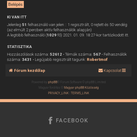
KI VAN ITT
Jelenleg
51
felhasználó van jelen :: 1 regisztrált, 0 rejtett és 50 vendég
(az elmúlt 2 percben aktív felhasználók alapján)
A legtöbb felhasználó (
1029
fő) 2021. 01. 09. 18:27-kor tartózkodott itt.
STATISZTIKA
Hozzászólások száma:
52612
• Témák száma:
567
• Felhasználók
száma:
3431
• Legújabb regisztrált tagunk:
Robertmof
Fórum kezdőlap
Kapcsolat
Powered by
phpBB
® Forum Software © phpBB Limited
Magyar fordítás ©
Magyar phpBB Közösség
PRIVACY_LINK
|
TERMS_LINK
FACEBOOK