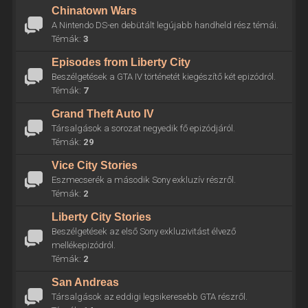
Chinatown Wars
A Nintendo DS-en debütált legújabb handheld rész témái.
Témák:
3
Episodes from Liberty City
Beszélgetések a GTA IV történetét kiegészítő két epizódról.
Témák:
7
Grand Theft Auto IV
Társalgások a sorozat negyedik fő epizódjáról.
Témák:
29
Vice City Stories
Eszmecserék a második Sony exkluzív részről.
Témák:
2
Liberty City Stories
Beszélgetések az első Sony exkluzivitást élvező
mellékepizódról.
Témák:
2
San Andreas
Társalgások az eddigi legsikeresebb GTA részről.