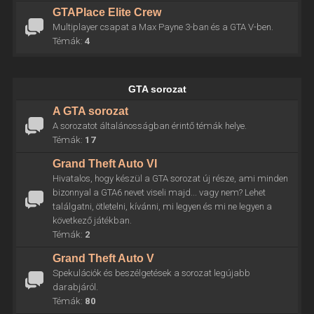
GTAPlace Elite Crew
Multiplayer csapat a Max Payne 3-ban és a GTA V-ben.
Témák:
4
GTA sorozat
A GTA sorozat
A sorozatot általánosságban érintő témák helye.
Témák:
17
Grand Theft Auto VI
Hivatalos, hogy készül a GTA sorozat új része, ami minden
bizonnyal a GTA6 nevet viseli majd... vagy nem? Lehet
találgatni, ötletelni, kívánni, mi legyen és mi ne legyen a
következő játékban.
Témák:
2
Grand Theft Auto V
Spekulációk és beszélgetések a sorozat legújabb
darabjáról.
Témák:
80