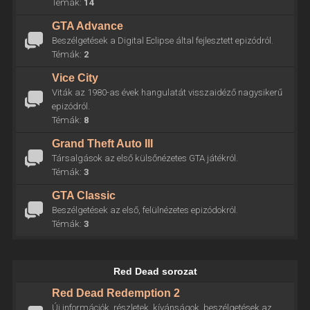
Témák:
14
GTA Advance
Beszélgetések a Digital Eclipse által fejlesztett epizódról.
Témák:
2
Vice City
Viták az 1980-as évek hangulatát visszaidéző nagysikerű
epizódról.
Témák:
8
Grand Theft Auto III
Társalgások az első külsőnézetes GTA játékról.
Témák:
3
GTA Classic
Beszélgetések az első, felülnézetes epizódokról.
Témák:
3
Red Dead sorozat
Red Dead Redemption 2
Új információk, részletek, kívánságok, beszélgetések az