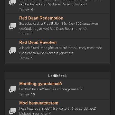
októberben érkező Red Dead Redemption 2-ről.
Témák:
6
Red Dead Redemption
Beszélgetések a PlayStation 3 és Xbox 360 konzolokon
debütált nagysikerű Red Dead Redemption-től.
Témák:
1
Red Dead Revolver
A legelső Red Dead játékot érintő témák, mely most már
PlayStation 4 konzolokon is játszható.
Témák:
1
Letöltések
Modding gyorstalpaló
Letöltést keresel? Kérd, és mi megkeressük!
Témák:
15
Mod bemutatóterem
Készítettél egy modot? Esetleg találtál egy érdekeset?
Mutasd meg nekünk!