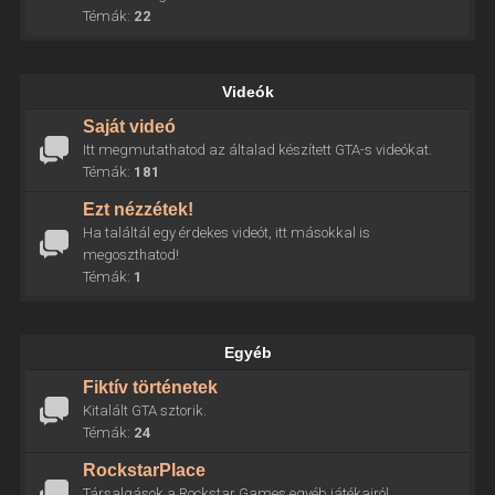
Témák:
22
Videók
Saját videó
Itt megmutathatod az általad készített GTA-s videókat.
Témák:
181
Ezt nézzétek!
Ha találtál egy érdekes videót, itt másokkal is
megoszthatod!
Témák:
1
Egyéb
Fiktív történetek
Kitalált GTA sztorik.
Témák:
24
RockstarPlace
Társalgások a Rockstar Games egyéb játékairól.