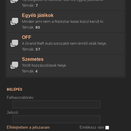
Témák:
7
Egyéb játékok
Minden ami nem a Rockstar kezei közül került ki.
Témák:
80
OFF
A Grand theft Auto sorozatot nem érintő viták helye.
Témák:
37
Szemetes
Törölt hozzászólások helye.
Témák:
4
BELÉPÉS
Felhasználónév:
Jelszó:
Elfelejtettem a jelszavam
Emlékezz rám