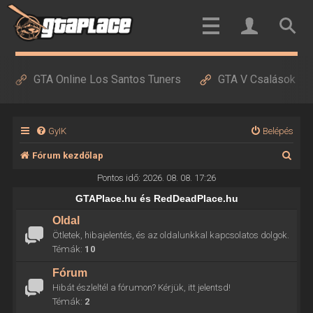
GTA Online Los Santos Tuners
GTA V Csalások
GyIK
Belépés
K
Fórum kezdőlap
e
Pontos idő: 2026. 08. 08. 17:26
r
GTAPlace.hu és RedDeadPlace.hu
e
Oldal
Ötletek, hibajelentés, és az oldalunkkal kapcsolatos dolgok.
s
Témák:
10
é
Fórum
s
Hibát észleltél a fórumon? Kérjük, itt jelentsd!
Témák:
2