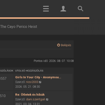
The Cayo Perico Heist
Belépés
Pontos idő: 2026. 08. 07. 10:08
ÁSZÓLÁSOK
UTOLSÓ HOZZÁSZÓLÁS
Girls In Your City - Anonymou…
1557
U
Szerző:
ricsi2003
t
2026. 05. 21. 08:30
o
Re: Ötletek és hibák
510
l
U
Szerző:
dani.szentgali
s
t
2021. 03. 04. 13:31