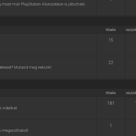
y most már PlayStation 4 konzolokon is játszható.
TÉMÁK
HOZZ
15
22
 érdekeset? Mutasd meg nekünk!
TÉMÁK
HOZZ
181
s videókat.
1
 is megoszthatod!