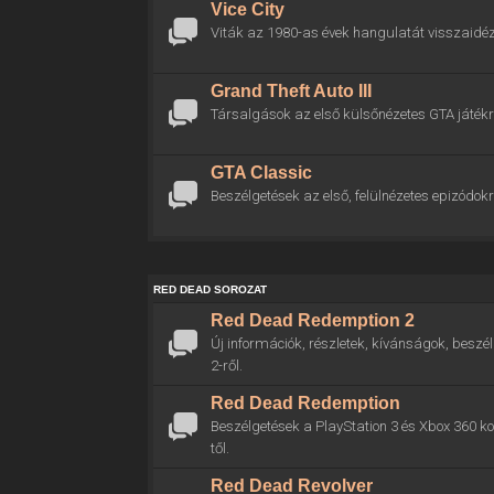
Vice City
Viták az 1980-as évek hangulatát visszaidéz
Grand Theft Auto III
Társalgások az első külsőnézetes GTA játékr
GTA Classic
Beszélgetések az első, felülnézetes epizódokr
RED DEAD SOROZAT
Red Dead Redemption 2
Új információk, részletek, kívánságok, bes
2-ről.
Red Dead Redemption
Beszélgetések a PlayStation 3 és Xbox 360 
től.
Red Dead Revolver