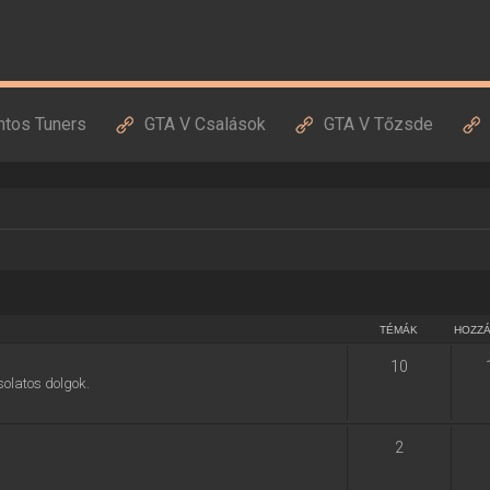
ntos Tuners
GTA V Csalások
GTA V Tőzsde
TÉMÁK
HOZZ
10
solatos dolgok.
2