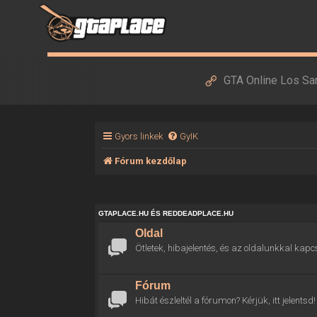
GTA Online Los Sa
Gyors linkek
GyIK
Fórum kezdőlap
GTAPLACE.HU ÉS REDDEADPLACE.HU
Oldal
Ötletek, hibajelentés, és az oldalunkkal kapc
Fórum
Hibát észleltél a fórumon? Kérjük, itt jelentsd!