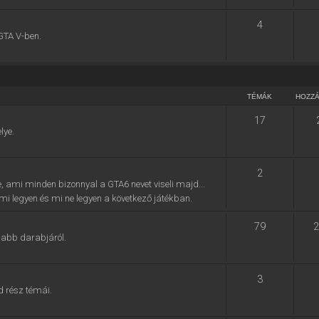
4
GTA V-ben.
TÉMÁK
HOZZ
17
lye.
2
e, ami minden bizonnyal a GTA6 nevet viseli majd...
, mi legyen és mi ne legyen a következő játékban.
79
2
jabb darabjáról.
3
d rész témái.