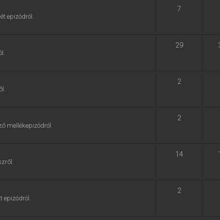
7
ét epizódról.
29
l.
2
l.
2
ző mellékepizódról.
14
zről.
2
t epizódról.