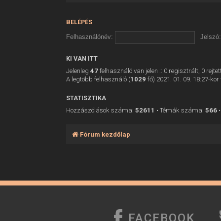
BELÉPÉS
Felhasználónév:
Jelszó:
KI VAN ITT
Jelenleg
47
felhasználó van jelen :: 0 regisztrált, 0 rej
A legtöbb felhasználó (
1029
fő) 2021. 01. 09. 18:27-kor 
STATISZTIKA
Hozzászólások száma:
52611
• Témák száma:
566
•
Fórum kezdőlap
FACEBOOK