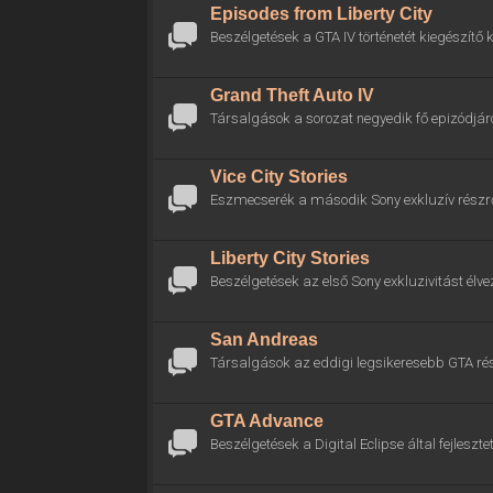
Episodes from Liberty City
Beszélgetések a GTA IV történetét kiegészítő k
Grand Theft Auto IV
Társalgások a sorozat negyedik fő epizódjáró
Vice City Stories
Eszmecserék a második Sony exkluzív részrő
Liberty City Stories
Beszélgetések az első Sony exkluzivitást élve
San Andreas
Társalgások az eddigi legsikeresebb GTA rés
GTA Advance
Beszélgetések a Digital Eclipse által fejlesztet