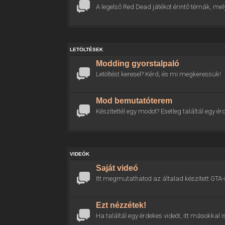
A legelső Red Dead játékot érintő témák, mel
LETÖLTÉSEK
Modding gyorstalpaló
Letöltést keresel? Kérd, és mi megkeressük!
Mod bemutatóterem
Készítettél egy modot? Esetleg találtál egy
VIDEÓK
Saját videó
Itt megmutathatod az általad készített GTA-
Ezt nézzétek!
Ha találtál egy érdekes videót, itt másokkal