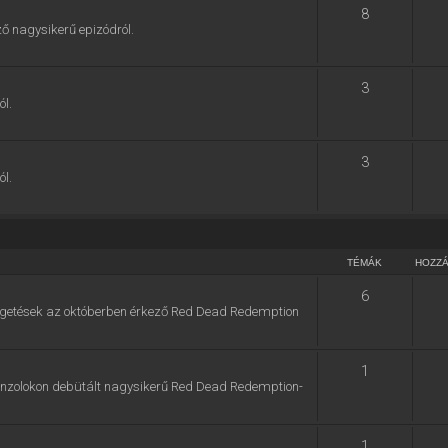
8
ő nagysikerű epizódról.
3
ól.
3
ól.
TÉMÁK
HOZZ
6
zélgetések az októberben érkező Red Dead Redemption
1
konzolokon debütált nagysikerű Red Dead Redemption-
1