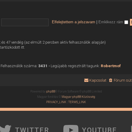
Elfelejtettem a jelszavam
|
Emlékezz rám
tett és 47 vendég (az elmúlt 2 percben aktív felhasználók alapján)
tartózkodott itt.
 Felhasználók száma:
3431
• Legújabb regisztrált tagunk:
Robertmof
Kapcsolat
Fórum süti
Powered by
phpBB
® Forum Software © phpBB Limited
Magyar fordítás ©
Magyar phpBB Közösség
PRIVACY_LINK
|
TERMS_LINK
TWITTER
YOUTUBE