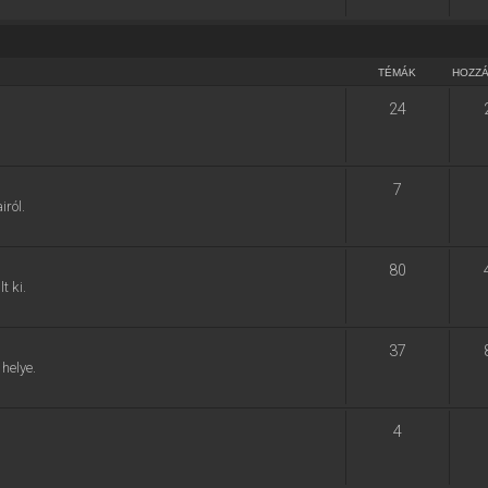
TÉMÁK
HOZZ
24
7
ról.
80
t ki.
37
helye.
4