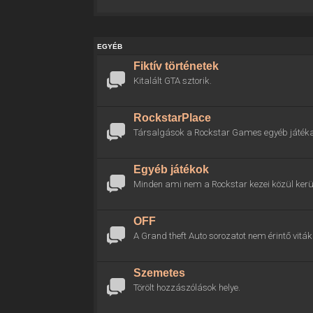
EGYÉB
Fiktív történetek
Kitalált GTA sztorik.
RockstarPlace
Társalgások a Rockstar Games egyéb játékai
Egyéb játékok
Minden ami nem a Rockstar kezei közül kerül
OFF
A Grand theft Auto sorozatot nem érintő viták 
Szemetes
Törölt hozzászólások helye.