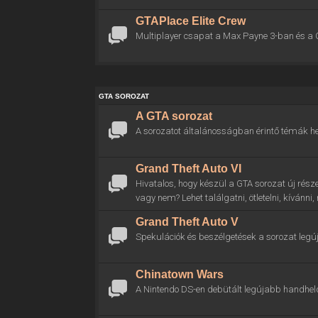
GTAPlace Elite Crew
Multiplayer csapat a Max Payne 3-ban és a 
GTA SOROZAT
A GTA sorozat
A sorozatot általánosságban érintő témák he
Grand Theft Auto VI
Hivatalos, hogy készül a GTA sorozat új rész
vagy nem? Lehet találgatni, ötletelni, kívánni
Grand Theft Auto V
Spekulációk és beszélgetések a sorozat legú
Chinatown Wars
A Nintendo DS-en debütált legújabb handhel