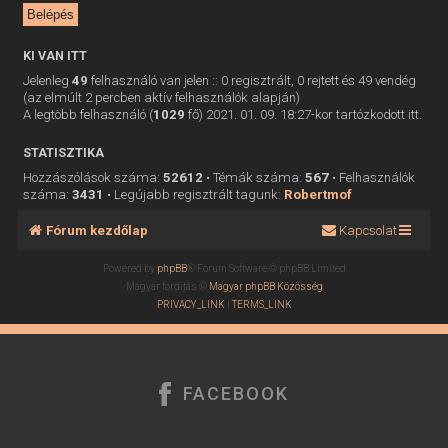
KI VAN ITT
Jelenleg
49
felhasználó van jelen :: 0 regisztrált, 0 rejtett és 49 vendég
(az elmúlt 2 percben aktív felhasználók alapján)
A legtöbb felhasználó (
1029
fő) 2021. 01. 09. 18:27-kor tartózkodott itt.
STATISZTIKA
Hozzászólások száma:
52612
• Témák száma:
567
• Felhasználók
száma:
3431
• Legújabb regisztrált tagunk:
Robertmof
Fórum kezdőlap
Kapcsolat
Powered by
phpBB
® Forum Software © phpBB Limited
Magyar fordítás ©
Magyar phpBB Közösség
PRIVACY_LINK
|
TERMS_LINK
FACEBOOK