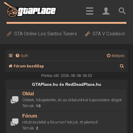
GTA Online Los Santos Tuners
GTA V Csalások
GyIK
Belépés
K
Fórum kezdőlap
e
Pontos idő: 2026. 08. 08. 06:53
r
GTAPlace.hu és RedDeadPlace.hu
e
Oldal
Ötletek, hibajelentés, és az oldalunkkal kapcsolatos dolgok.
s
Témák:
10
é
Fórum
s
Hibát észleltél a fórumon? Kérjük, itt jelentsd!
Témák:
2