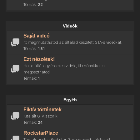
Témák:
22
Videók
Saját videó
Itt megmutathatod az általad készített GTA-s videókat.
Témák:
181
Ezt nézzétek!
Ha találtál egy érdekes videót, itt másokkal is
megoszthatod!
Témák:
1
Egyéb
Fiktív történetek
Kitalált GTA sztorik.
Témák:
24
RockstarPlace
Társalgások a Rockstar Games egyéb játékairól.