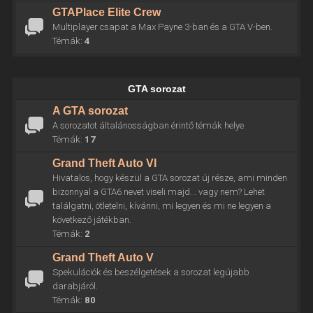
GTAPlace Elite Crew
Multiplayer csapat a Max Payne 3-ban és a GTA V-ben.
Témák:
4
GTA sorozat
A GTA sorozat
A sorozatot általánosságban érintő témák helye.
Témák:
17
Grand Theft Auto VI
Hivatalos, hogy készül a GTA sorozat új része, ami minden
bizonnyal a GTA6 nevet viseli majd... vagy nem? Lehet
találgatni, ötletelni, kívánni, mi legyen és mi ne legyen a
következő játékban.
Témák:
2
Grand Theft Auto V
Spekulációk és beszélgetések a sorozat legújabb
darabjáról.
Témák:
80