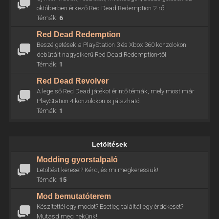
októberben érkező Red Dead Redemption 2-ről.
Témák:
6
Red Dead Redemption
Beszélgetések a PlayStation 3 és Xbox 360 konzolokon
debütált nagysikerű Red Dead Redemption-től.
Témák:
1
Red Dead Revolver
A legelső Red Dead játékot érintő témák, mely most már
PlayStation 4 konzolokon is játszható.
Témák:
1
Letöltések
Modding gyorstalpaló
Letöltést keresel? Kérd, és mi megkeressük!
Témák:
15
Mod bemutatóterem
Készítettél egy modot? Esetleg találtál egy érdekeset?
Mutasd meg nekünk!