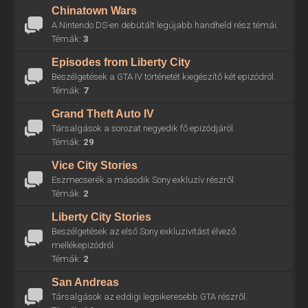
Chinatown Wars
A Nintendo DS-en debütált legújabb handheld rész témái.
Témák:
3
Episodes from Liberty City
Beszélgetések a GTA IV történetét kiegészítő két epizódról.
Témák:
7
Grand Theft Auto IV
Társalgások a sorozat negyedik fő epizódjáról.
Témák:
29
Vice City Stories
Eszmecserék a második Sony exkluzív részről.
Témák:
2
Liberty City Stories
Beszélgetések az első Sony exkluzivitást élvező
mellékepizódról.
Témák:
2
San Andreas
Társalgások az eddigi legsikeresebb GTA részről.