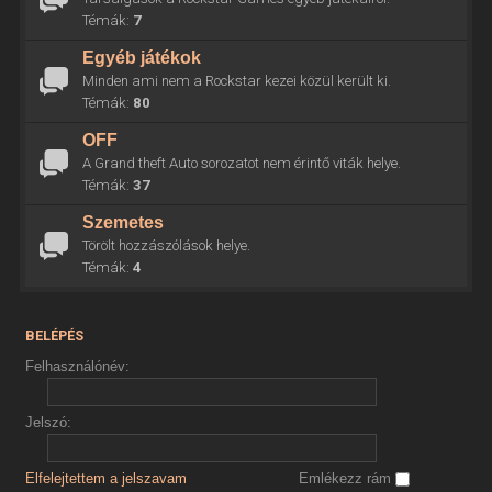
Témák:
7
Egyéb játékok
Minden ami nem a Rockstar kezei közül került ki.
Témák:
80
OFF
A Grand theft Auto sorozatot nem érintő viták helye.
Témák:
37
Szemetes
Törölt hozzászólások helye.
Témák:
4
BELÉPÉS
Felhasználónév:
Jelszó:
Elfelejtettem a jelszavam
Emlékezz rám