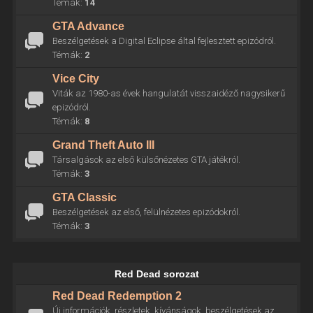
Témák:
14
GTA Advance
Beszélgetések a Digital Eclipse által fejlesztett epizódról.
Témák:
2
Vice City
Viták az 1980-as évek hangulatát visszaidéző nagysikerű
epizódról.
Témák:
8
Grand Theft Auto III
Társalgások az első külsőnézetes GTA játékról.
Témák:
3
GTA Classic
Beszélgetések az első, felülnézetes epizódokról.
Témák:
3
Red Dead sorozat
Red Dead Redemption 2
Új információk, részletek, kívánságok, beszélgetések az