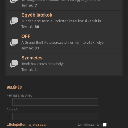
Témák:
7
Egyéb játékok
Minden ami nem a Rockstar kezei közül került ki.
Témák:
80
OFF
A Grand theft Auto sorozatot nem érintő viták helye.
Témák:
37
Szemetes
Törölt hozzászólások helye.
Témák:
4
BELÉPÉS
Felhasználónév:
Jelszó:
Elfelejtettem a jelszavam
Emlékezz rám