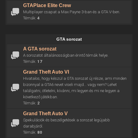
GTAPlace Elite Crew
Multiplayer csapat a Max Payne 3-ban és a GTA V-ben.
Témák:
4
GTA sorozat
A GTA sorozat
A sorozatot általánosságban érintő témák helye.
Témák:
17
Grand Theft Auto VI
Hivatalos, hogy készül a GTA sorozat új része, ami minden
bizonnyal a GTA6 nevet viseli majd... vagy nem? Lehet
találgatni, ötletelni, kívánni, mi legyen és mi ne legyen a
következő játékban.
Témák:
2
Grand Theft Auto V
Spekulációk és beszélgetések a sorozat legújabb
darabjáról.
Témák:
80