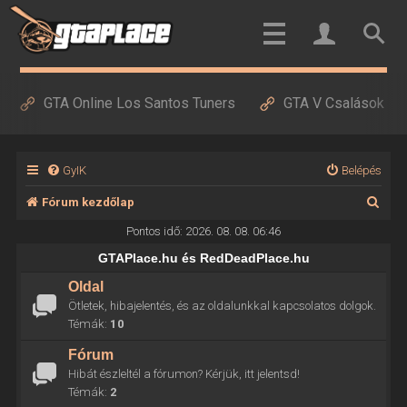
GTA Online Los Santos Tuners
GTA V Csalások
GyIK
Belépés
K
Fórum kezdőlap
e
Pontos idő: 2026. 08. 08. 06:46
r
GTAPlace.hu és RedDeadPlace.hu
e
Oldal
Ötletek, hibajelentés, és az oldalunkkal kapcsolatos dolgok.
s
Témák:
10
é
Fórum
s
Hibát észleltél a fórumon? Kérjük, itt jelentsd!
Témák:
2