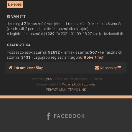
KI VAN ITT
Jelenleg
47
felhasználó van jelen :: 1 regisztrált, 0 rejtett és 46 vendég
(az elmúlt 2 percben aktív felhasználók alapján)
A legtöbb felhasználó (
1029
fő) 2021. 01. 09. 18:27-kor tartózkodott itt.
STATISZTIKA
Hozzászólások száma:
52612
• Témák száma:
567
• Felhasználók
száma:
3431
• Legújabb regisztrált tagunk:
Robertmof
Fórum kezdőlap
Kapcsolat
Powered by
phpBB
® Forum Software © phpBB Limited
Magyar fordítás ©
Magyar phpBB Közösség
PRIVACY_LINK
|
TERMS_LINK
FACEBOOK