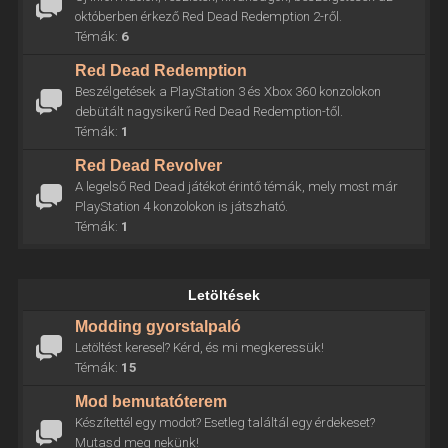
októberben érkező Red Dead Redemption 2-ről.
Témák:
6
Red Dead Redemption
Beszélgetések a PlayStation 3 és Xbox 360 konzolokon
debütált nagysikerű Red Dead Redemption-től.
Témák:
1
Red Dead Revolver
A legelső Red Dead játékot érintő témák, mely most már
PlayStation 4 konzolokon is játszható.
Témák:
1
Letöltések
Modding gyorstalpaló
Letöltést keresel? Kérd, és mi megkeressük!
Témák:
15
Mod bemutatóterem
Készítettél egy modot? Esetleg találtál egy érdekeset?
Mutasd meg nekünk!