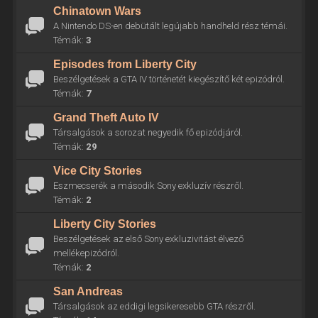
Chinatown Wars
A Nintendo DS-en debütált legújabb handheld rész témái.
Témák:
3
Episodes from Liberty City
Beszélgetések a GTA IV történetét kiegészítő két epizódról.
Témák:
7
Grand Theft Auto IV
Társalgások a sorozat negyedik fő epizódjáról.
Témák:
29
Vice City Stories
Eszmecserék a második Sony exkluzív részről.
Témák:
2
Liberty City Stories
Beszélgetések az első Sony exkluzivitást élvező
mellékepizódról.
Témák:
2
San Andreas
Társalgások az eddigi legsikeresebb GTA részről.