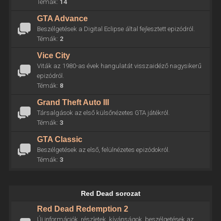
Témák:
14
GTA Advance
Beszélgetések a Digital Eclipse által fejlesztett epizódról.
Témák:
2
Vice City
Viták az 1980-as évek hangulatát visszaidéző nagysikerű
epizódról.
Témák:
8
Grand Theft Auto III
Társalgások az első külsőnézetes GTA játékról.
Témák:
3
GTA Classic
Beszélgetések az első, felülnézetes epizódokról.
Témák:
3
Red Dead sorozat
Red Dead Redemption 2
Új információk, részletek, kívánságok, beszélgetések az