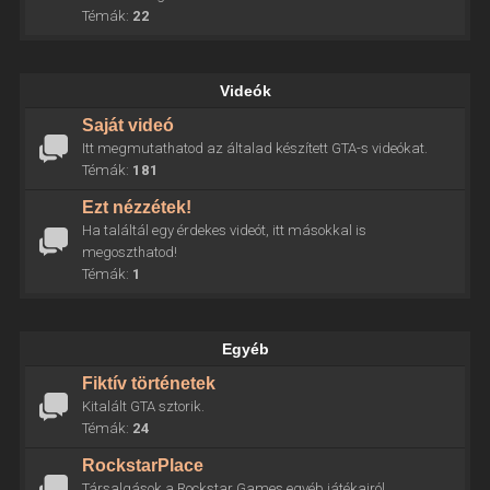
Témák:
22
Videók
Saját videó
Itt megmutathatod az általad készített GTA-s videókat.
Témák:
181
Ezt nézzétek!
Ha találtál egy érdekes videót, itt másokkal is
megoszthatod!
Témák:
1
Egyéb
Fiktív történetek
Kitalált GTA sztorik.
Témák:
24
RockstarPlace
Társalgások a Rockstar Games egyéb játékairól.