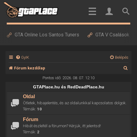
GTA Online Los Santos Tuners
GTA V Csalások
GyIK
Belépés
K
Fórum kezdőlap
e
Pontos idő: 2026. 08. 07. 12:10
r
GTAPlace.hu és RedDeadPlace.hu
e
Oldal
Ötletek, hibajelentés, és az oldalunkkal kapcsolatos dolgok.
s
Témák:
10
é
Fórum
s
Hibát észleltél a fórumon? Kérjük, itt jelentsd!
Témák:
2