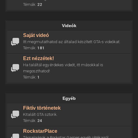
Témák:
22
Videók
Saját videó
Itt megmutathatod az általad készített GTA-s videókat.
Témák:
181
Ezt nézzétek!
Ha találtál egy érdekes videót, itt másokkal is
megoszthatod!
Témák:
1
Egyéb
Fiktív történetek
Kitalált GTA sztorik.
Témák:
24
RockstarPlace
Társalgások a Rockstar Games egyéb játékairól.