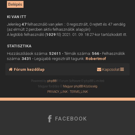
KI VAN ITT
Jelenleg
47
felhasználó van jelen :: 0 regisztrált, 0 rejtett és 47 vendég
(az elmúlt 2 percben aktív felhasználók alapján)
A legtöbb felhasználó (
1029
fő) 2021. 01. 09. 18:27-kor tartózkodott itt.
STATISZTIKA
Hozzászólások száma:
52611
• Témák száma:
566
• Felhasználók
száma:
3431
• Legújabb regisztrált tagunk:
Robertmof
Fórum kezdőlap
Kapcsolat
Powered by
phpBB
® Forum Software © phpBB Limited
Magyar fordítás ©
Magyar phpBB Közösség
PRIVACY_LINK
|
TERMS_LINK
FACEBOOK