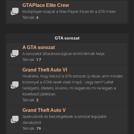
GTAPlace Elite Crew
Multiplayer csapat a Max Payne 3-ban és a GTA V-ben.
Témák:
4
GTA sorozat
A GTA sorozat
A sorozatot általánosságban érintő témák helye.
Témák:
17
Grand Theft Auto VI
Hivatalos, hogy készül a GTA sorozat új része, ami minden
bizonnyal a GTA6 nevet viseli majd... vagy nem? Lehet
találgatni, ötletelni, kívánni, mi legyen és mi ne legyen a
következő játékban.
Témák:
2
Grand Theft Auto V
Spekulációk és beszélgetések a sorozat legújabb
darabjáról.
Témák:
79