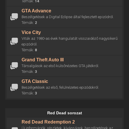
Témák:
14
GTA Advance
Beszélgetések a Digital Eclipse által fejlesztett epizódról.
Témák:
2
Vice City
Viták az 1980-as évek hangulatát visszaidéző nagysikerű
epizódról.
Témák:
8
Grand Theft Auto III
Társalgások az első külsőnézetes GTA játékról.
Témák:
3
GTA Classic
Beszélgetések az első, felülnézetes epizódokról.
Témák:
3
Red Dead sorozat
Red Dead Redemption 2
Új információk, részletek, kívánságok, beszélgetések az