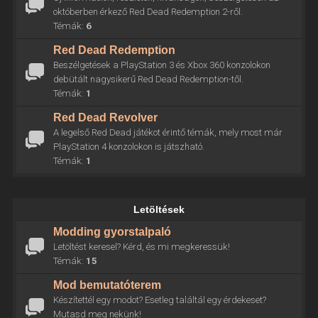
októberben érkező Red Dead Redemption 2-ről.
Témák:
6
Red Dead Redemption
Beszélgetések a PlayStation 3 és Xbox 360 konzolokon
debütált nagysikerű Red Dead Redemption-től.
Témák:
1
Red Dead Revolver
A legelső Red Dead játékot érintő témák, mely most már
PlayStation 4 konzolokon is játszható.
Témák:
1
Letöltések
Modding gyorstalpaló
Letöltést keresel? Kérd, és mi megkeressük!
Témák:
15
Mod bemutatóterem
Készítettél egy modot? Esetleg találtál egy érdekeset?
Mutasd meg nekünk!