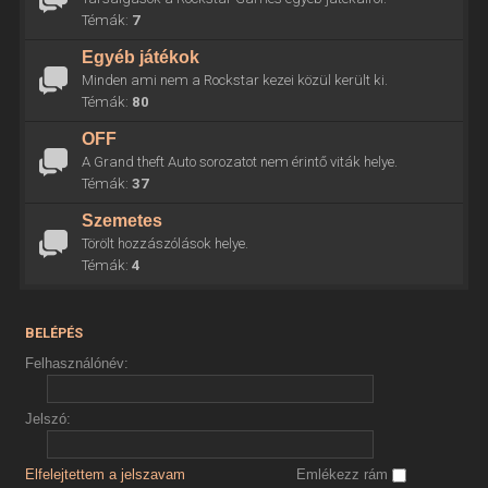
Témák:
7
Egyéb játékok
Minden ami nem a Rockstar kezei közül került ki.
Témák:
80
OFF
A Grand theft Auto sorozatot nem érintő viták helye.
Témák:
37
Szemetes
Törölt hozzászólások helye.
Témák:
4
BELÉPÉS
Felhasználónév:
Jelszó:
Elfelejtettem a jelszavam
Emlékezz rám