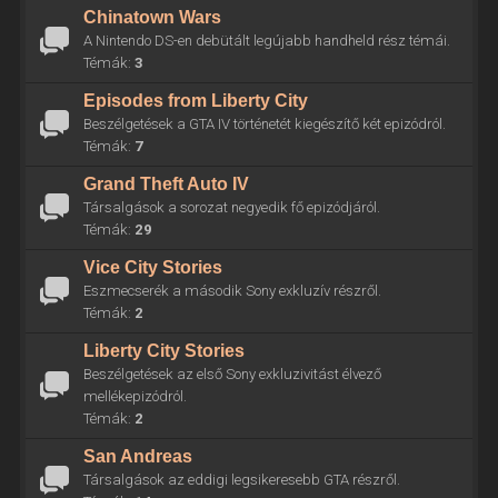
Chinatown Wars
A Nintendo DS-en debütált legújabb handheld rész témái.
Témák:
3
Episodes from Liberty City
Beszélgetések a GTA IV történetét kiegészítő két epizódról.
Témák:
7
Grand Theft Auto IV
Társalgások a sorozat negyedik fő epizódjáról.
Témák:
29
Vice City Stories
Eszmecserék a második Sony exkluzív részről.
Témák:
2
Liberty City Stories
Beszélgetések az első Sony exkluzivitást élvező
mellékepizódról.
Témák:
2
San Andreas
Társalgások az eddigi legsikeresebb GTA részről.