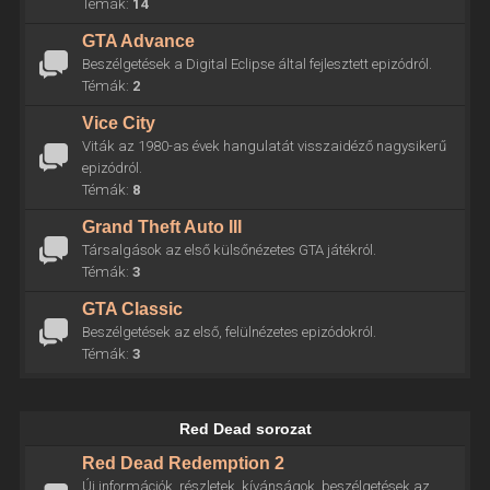
Témák:
14
GTA Advance
Beszélgetések a Digital Eclipse által fejlesztett epizódról.
Témák:
2
Vice City
Viták az 1980-as évek hangulatát visszaidéző nagysikerű
epizódról.
Témák:
8
Grand Theft Auto III
Társalgások az első külsőnézetes GTA játékról.
Témák:
3
GTA Classic
Beszélgetések az első, felülnézetes epizódokról.
Témák:
3
Red Dead sorozat
Red Dead Redemption 2
Új információk, részletek, kívánságok, beszélgetések az