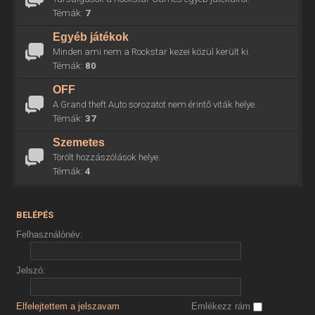
Témák:
7
Egyéb játékok
Minden ami nem a Rockstar kezei közül került ki.
Témák:
80
OFF
A Grand theft Auto sorozatot nem érintő viták helye.
Témák:
37
Szemetes
Törölt hozzászólások helye.
Témák:
4
BELÉPÉS
Felhasználónév:
Jelszó:
Elfelejtettem a jelszavam
Emlékezz rám