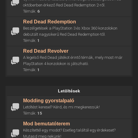
októberben érkező Red Dead Redemption 2-ről.
Témák:
6
Red Dead Redemption
Beszélgetések a PlayStation 3 és Xbox 360 konzolokon
debütált nagysikerű Red Dead Redemption-től.
Témák:
1
Red Dead Revolver
A legelső Red Dead játékot érintő témák, mely most már
PlayStation 4 konzolokon is játszható.
Témák:
1
Letöltések
Modding gyorstalpaló
Letöltést keresel? Kérd, és mi megkeressük!
Témák:
15
Mod bemutatóterem
Készítettél egy modot? Esetleg találtál egy érdekeset?
Mutasd meg nekünk!