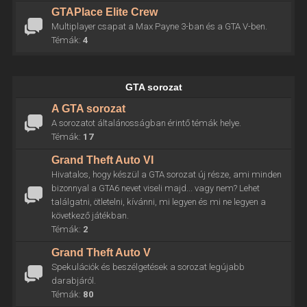
GTAPlace Elite Crew
Multiplayer csapat a Max Payne 3-ban és a GTA V-ben.
Témák:
4
GTA sorozat
A GTA sorozat
A sorozatot általánosságban érintő témák helye.
Témák:
17
Grand Theft Auto VI
Hivatalos, hogy készül a GTA sorozat új része, ami minden
bizonnyal a GTA6 nevet viseli majd... vagy nem? Lehet
találgatni, ötletelni, kívánni, mi legyen és mi ne legyen a
következő játékban.
Témák:
2
Grand Theft Auto V
Spekulációk és beszélgetések a sorozat legújabb
darabjáról.
Témák:
80