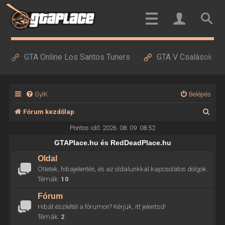
GTA Online Los Santos Tuners
GTA V Csalások
GyIK
Belépés
K
Fórum kezdőlap
e
Pontos idő: 2026. 08. 09. 08:52
r
GTAPlace.hu és RedDeadPlace.hu
e
Oldal
Ötletek, hibajelentés, és az oldalunkkal kapcsolatos dolgok.
s
Témák:
10
é
Fórum
s
Hibát észleltél a fórumon? Kérjük, itt jelentsd!
Témák:
2