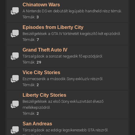
Chinatown Wars
A Nintendo DS-en debütált legújabb handheld rész témái.
Témák:
3
Episodes from Liberty City
Beszélgetések a GTA IV történetét kiegészítő két epizódról.
Témák:
7
Grand Theft Auto IV
Társalgások a sorozat negyedik fő epizódjáról.
Témák:
29
Vice City Stories
Eszmecserék a második Sony exkluzív részről.
Témák:
2
Liberty City Stories
Beszélgetések az első Sony exkluzivitást élvező
mellékepizódról.
Témák:
2
San Andreas
Társalgások az eddigi legsikeresebb GTA részről.