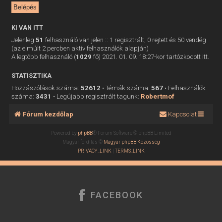
KI VAN ITT
Jelenleg
51
felhasználó van jelen :: 1 regisztrált, 0 rejtett és 50 vendég
(az elmúlt 2 percben aktív felhasználók alapján)
A legtöbb felhasználó (
1029
fő) 2021. 01. 09. 18:27-kor tartózkodott itt.
STATISZTIKA
Hozzászólások száma:
52612
• Témák száma:
567
• Felhasználók
száma:
3431
• Legújabb regisztrált tagunk:
Robertmof
Fórum kezdőlap
Kapcsolat
Powered by
phpBB
® Forum Software © phpBB Limited
Magyar fordítás ©
Magyar phpBB Közösség
PRIVACY_LINK
|
TERMS_LINK
FACEBOOK