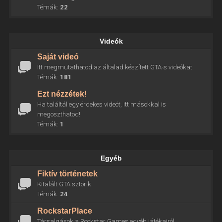
Témák:
22
Videók
Saját videó
Itt megmutathatod az általad készített GTA-s videókat.
Témák:
181
Ezt nézzétek!
Ha találtál egy érdekes videót, itt másokkal is
megoszthatod!
Témák:
1
Egyéb
Fiktív történetek
Kitalált GTA sztorik.
Témák:
24
RockstarPlace
Társalgások a Rockstar Games egyéb játékairól.