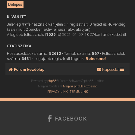
KI VAN ITT
Jelenleg
47
felhasználó van jelen :: 1 regisztrált, 0 rejtett és 46 vendég
(az elmúlt 2 percben aktív felhasználók alapján)
A legtöbb felhasználó (
1029
fő) 2021. 01. 09. 18:27-kor tartózkodott itt.
STATISZTIKA
Hozzászólások száma:
52612
• Témák száma:
567
• Felhasználók
száma:
3431
• Legújabb regisztrált tagunk:
Robertmof
Fórum kezdőlap
Kapcsolat
Powered by
phpBB
® Forum Software © phpBB Limited
Magyar fordítás ©
Magyar phpBB Közösség
PRIVACY_LINK
|
TERMS_LINK
FACEBOOK