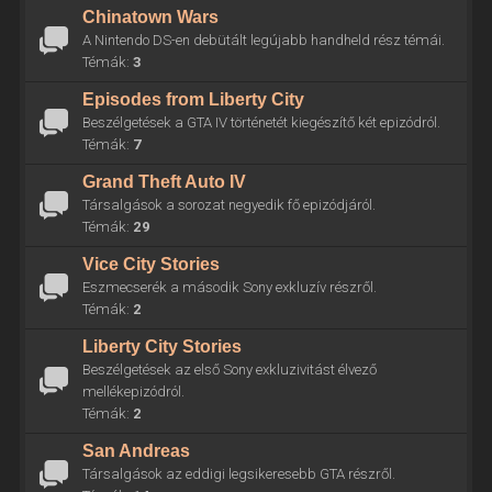
Chinatown Wars
A Nintendo DS-en debütált legújabb handheld rész témái.
Témák:
3
Episodes from Liberty City
Beszélgetések a GTA IV történetét kiegészítő két epizódról.
Témák:
7
Grand Theft Auto IV
Társalgások a sorozat negyedik fő epizódjáról.
Témák:
29
Vice City Stories
Eszmecserék a második Sony exkluzív részről.
Témák:
2
Liberty City Stories
Beszélgetések az első Sony exkluzivitást élvező
mellékepizódról.
Témák:
2
San Andreas
Társalgások az eddigi legsikeresebb GTA részről.