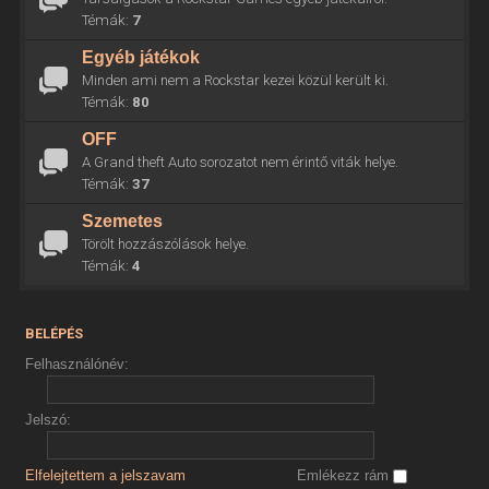
Témák:
7
Egyéb játékok
Minden ami nem a Rockstar kezei közül került ki.
Témák:
80
OFF
A Grand theft Auto sorozatot nem érintő viták helye.
Témák:
37
Szemetes
Törölt hozzászólások helye.
Témák:
4
BELÉPÉS
Felhasználónév:
Jelszó:
Elfelejtettem a jelszavam
Emlékezz rám