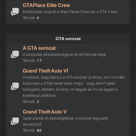
GTAPlace Elite Crew
Multiplayer csapat a Max Payne 3-ban és a GTA V-ben.
Témák:
4
GTA sorozat
A GTA sorozat
A sorozatot általánosságban érintő témák helye.
Témák:
17
Grand Theft Auto VI
Hivatalos, hogy készül a GTA sorozat új része, ami minden
bizonnyal a GTA6 nevet viseli majd... vagy nem? Lehet
találgatni, ötletelni, kívánni, mi legyen és mi ne legyen a
következő játékban.
Témák:
2
Grand Theft Auto V
Spekulációk és beszélgetések a sorozat legújabb
darabjáról.
Témák:
80