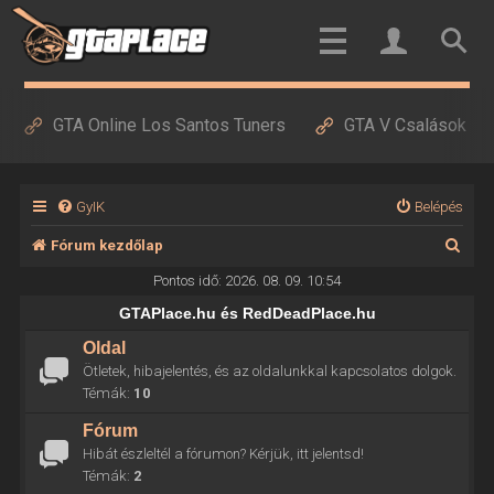
GTA Online Los Santos Tuners
GTA V Csalások
GyIK
Belépés
K
Fórum kezdőlap
e
Pontos idő: 2026. 08. 09. 10:54
r
GTAPlace.hu és RedDeadPlace.hu
e
Oldal
Ötletek, hibajelentés, és az oldalunkkal kapcsolatos dolgok.
s
Témák:
10
é
Fórum
s
Hibát észleltél a fórumon? Kérjük, itt jelentsd!
Témák:
2