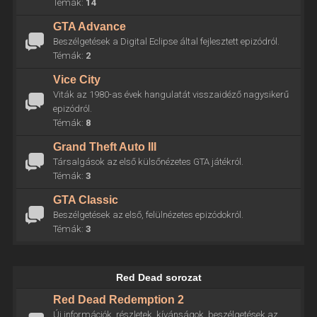
Témák:
14
GTA Advance
Beszélgetések a Digital Eclipse által fejlesztett epizódról.
Témák:
2
Vice City
Viták az 1980-as évek hangulatát visszaidéző nagysikerű
epizódról.
Témák:
8
Grand Theft Auto III
Társalgások az első külsőnézetes GTA játékról.
Témák:
3
GTA Classic
Beszélgetések az első, felülnézetes epizódokról.
Témák:
3
Red Dead sorozat
Red Dead Redemption 2
Új információk, részletek, kívánságok, beszélgetések az