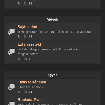
Témák:
22
Videók
Saját videó
Itt megmutathatod az általad készített GTA-s videókat.
Témák:
181
Ezt nézzétek!
Ha találtál egy érdekes videót, itt másokkal is
megoszthatod!
Témák:
1
Egyéb
Fiktív történetek
Kitalált GTA sztorik.
Témák:
24
RockstarPlace
Társalgások a Rockstar Games egyéb játékairól.