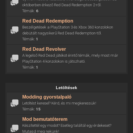
októberben érkező Red Dead Redemption 2-ről.
Témák:
6
Red Dead Redemption
Beszélgetések a PlayStation 3 és Xbox 360 konzolokon
debütált nagysikerű Red Dead Redemption-től.
Témák:
1
Red Dead Revolver
A legelső Red Dead játékot érintő témák, mely most már
PlayStation 4 konzolokon is játszható.
Témák:
1
Letöltések
Modding gyorstalpaló
Letöltést keresel? Kérd, és mi megkeressük!
Témák:
15
Mod bemutatóterem
Készítettél egy modot? Esetleg találtál egy érdekeset?
Mutasd meg nekünk!