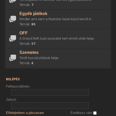
Témák:
7
Egyéb játékok
Minden ami nem a Rockstar kezei közül került ki.
Témák:
80
OFF
A Grand theft Auto sorozatot nem érintő viták helye.
Témák:
37
Szemetes
Törölt hozzászólások helye.
Témák:
4
BELÉPÉS
Felhasználónév:
Jelszó:
Elfelejtettem a jelszavam
Emlékezz rám