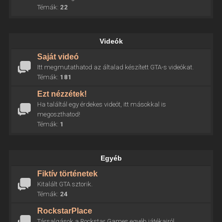
Témák:
22
Videók
Saját videó
Itt megmutathatod az általad készített GTA-s videókat.
Témák:
181
Ezt nézzétek!
Ha találtál egy érdekes videót, itt másokkal is
megoszthatod!
Témák:
1
Egyéb
Fiktív történetek
Kitalált GTA sztorik.
Témák:
24
RockstarPlace
Társalgások a Rockstar Games egyéb játékairól.