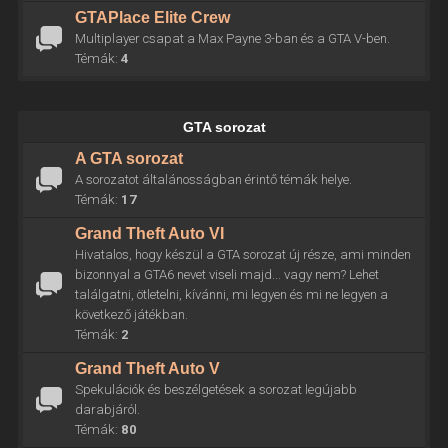
GTAPlace Elite Crew
Multiplayer csapat a Max Payne 3-ban és a GTA V-ben.
Témák:
4
GTA sorozat
A GTA sorozat
A sorozatot általánosságban érintő témák helye.
Témák:
17
Grand Theft Auto VI
Hivatalos, hogy készül a GTA sorozat új része, ami minden
bizonnyal a GTA6 nevet viseli majd... vagy nem? Lehet
találgatni, ötletelni, kívánni, mi legyen és mi ne legyen a
következő játékban.
Témák:
2
Grand Theft Auto V
Spekulációk és beszélgetések a sorozat legújabb
darabjáról.
Témák:
80