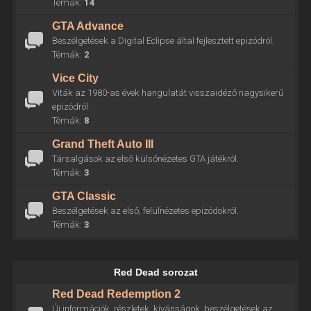
Témák:
14
GTA Advance
Beszélgetések a Digital Eclipse által fejlesztett epizódról.
Témák:
2
Vice City
Viták az 1980-as évek hangulatát visszaidéző nagysikerű
epizódról.
Témák:
8
Grand Theft Auto III
Társalgások az első külsőnézetes GTA játékról.
Témák:
3
GTA Classic
Beszélgetések az első, felülnézetes epizódokról.
Témák:
3
Red Dead sorozat
Red Dead Redemption 2
Új információk, részletek, kívánságok, beszélgetések az