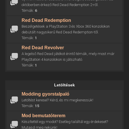
októberben érkező Red Dead Redemption 2-ről.
Témák:
6
Red Dead Redemption
Beszélgetések a PlayStation 3 és Xbox 360 konzolokon
debütált nagysikerű Red Dead Redemption-től.
Témák:
1
Red Dead Revolver
A legelső Red Dead játékot érintő témák, mely most már
PlayStation 4 konzolokon is játszható.
Témák:
1
Letöltések
Modding gyorstalpaló
Letöltést keresel? Kérd, és mi megkeressük!
Témák:
15
Mod bemutatóterem
Készítettél egy modot? Esetleg találtál egy érdekeset?
Mutasd meg nekünk!