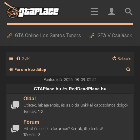
GTA Online Los Santos Tuners
GTA V Csalások
GyIK
Belépés
K
Fórum kezdőlap
e
Pontos idő: 2026. 08. 09. 02:51
r
GTAPlace.hu és RedDeadPlace.hu
e
Oldal
Ötletek, hibajelentés, és az oldalunkkal kapcsolatos dolgok.
s
Témák:
10
é
Fórum
s
Hibát észleltél a fórumon? Kérjük, itt jelentsd!
Témák:
2