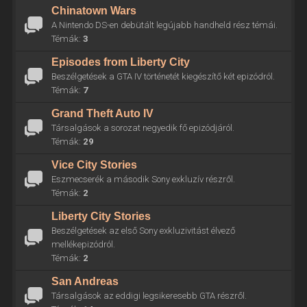
Chinatown Wars
A Nintendo DS-en debütált legújabb handheld rész témái.
Témák:
3
Episodes from Liberty City
Beszélgetések a GTA IV történetét kiegészítő két epizódról.
Témák:
7
Grand Theft Auto IV
Társalgások a sorozat negyedik fő epizódjáról.
Témák:
29
Vice City Stories
Eszmecserék a második Sony exkluzív részről.
Témák:
2
Liberty City Stories
Beszélgetések az első Sony exkluzivitást élvező
mellékepizódról.
Témák:
2
San Andreas
Társalgások az eddigi legsikeresebb GTA részről.