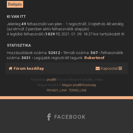
KI VAN ITT
Jelenleg
49
felhasználó van jelen :: 1 regisztrált, 0 rejtett és 48 vendég
(az elmúlt 2 percben aktív felhasználók alapján)
A legtöbb felhasználó (
1029
fő) 2021. 01. 09. 18:27-kor tartózkodott itt.
STATISZTIKA
Hozzászólások száma:
52612
• Témák száma:
567
• Felhasználók
száma:
3431
• Legújabb regisztrált tagunk:
Robertmof
Fórum kezdőlap
Kapcsolat
Powered by
phpBB
® Forum Software © phpBB Limited
Magyar fordítás ©
Magyar phpBB Közösség
PRIVACY_LINK
|
TERMS_LINK
FACEBOOK