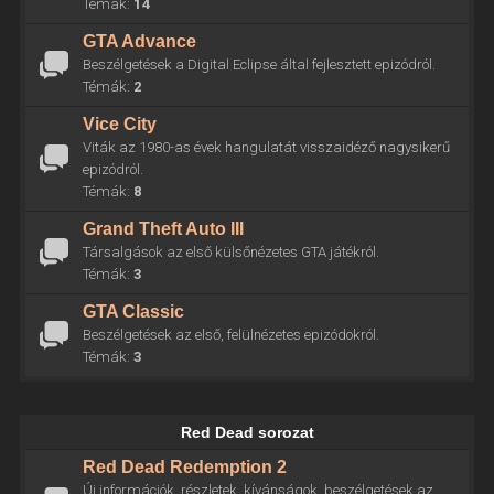
Témák:
14
GTA Advance
Beszélgetések a Digital Eclipse által fejlesztett epizódról.
Témák:
2
Vice City
Viták az 1980-as évek hangulatát visszaidéző nagysikerű
epizódról.
Témák:
8
Grand Theft Auto III
Társalgások az első külsőnézetes GTA játékról.
Témák:
3
GTA Classic
Beszélgetések az első, felülnézetes epizódokról.
Témák:
3
Red Dead sorozat
Red Dead Redemption 2
Új információk, részletek, kívánságok, beszélgetések az