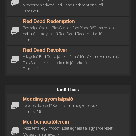
októberben érkező Red Dead Redemption 2-ről.
Témák:
6
Red Dead Redemption
Beszélgetések a PlayStation 3 és Xbox 360 konzolokon
debütált nagysikerű Red Dead Redemption-től.
Témák:
1
Red Dead Revolver
A legelső Red Dead játékot érintő témák, mely most már
PlayStation 4 konzolokon is játszható.
Témák:
1
Letöltések
Modding gyorstalpaló
Letöltést keresel? Kérd, és mi megkeressük!
Témák:
15
Mod bemutatóterem
Készítettél egy modot? Esetleg találtál egy érdekeset?
Mutasd meg nekünk!