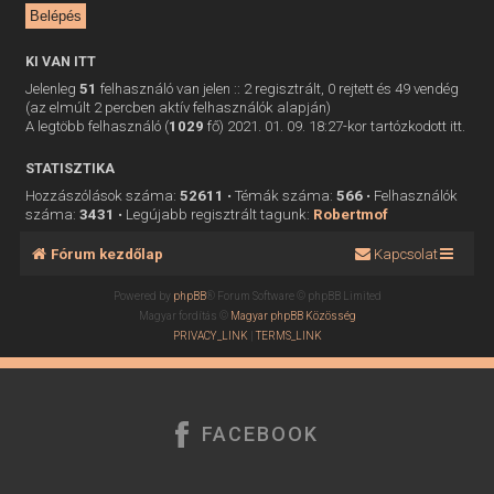
KI VAN ITT
Jelenleg
51
felhasználó van jelen :: 2 regisztrált, 0 rejtett és 49 vendég
(az elmúlt 2 percben aktív felhasználók alapján)
A legtöbb felhasználó (
1029
fő) 2021. 01. 09. 18:27-kor tartózkodott itt.
STATISZTIKA
Hozzászólások száma:
52611
• Témák száma:
566
• Felhasználók
száma:
3431
• Legújabb regisztrált tagunk:
Robertmof
Fórum kezdőlap
Kapcsolat
Powered by
phpBB
® Forum Software © phpBB Limited
Magyar fordítás ©
Magyar phpBB Közösség
PRIVACY_LINK
|
TERMS_LINK
FACEBOOK