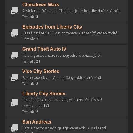
Chinatown Wars
A Nintendo DS-en debütált legújabb handheld rész témái.
Témák:
3
Episodes from Liberty City
Beszélgetések a GTA IV történetét kiegészítő két epizódról.
Témák:
7
Grand Theft Auto IV
Társalgások a sorozat negyedik fő epizódjáról.
Témák:
29
Vice City Stories
Eszmecserék a második Sony exkluzív részről.
Témák:
2
Liberty City Stories
Beszélgetések az első Sony exkluzivitást élvező
mellékepizódról.
Témák:
2
San Andreas
Társalgások az eddigi legsikeresebb GTA részről.