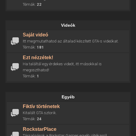
Témák:
22
Videók
Saját videó
Itt megmutathatod az általad készített GTA-s videókat.
Témák:
181
Ezt nézzétek!
Ha találtál egy érdekes videót, itt másokkal is
megoszthatod!
Témák:
1
Egyéb
Fiktív történetek
Kitalált GTA sztorik.
Témák:
24
RockstarPlace
Társalgások a Rockstar Games egyéb játékairól.