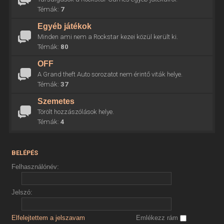
Témák:
7
Egyéb játékok
Minden ami nem a Rockstar kezei közül került ki.
Témák:
80
OFF
A Grand theft Auto sorozatot nem érintő viták helye.
Témák:
37
Szemetes
Törölt hozzászólások helye.
Témák:
4
BELÉPÉS
Felhasználónév:
Jelszó:
Elfelejtettem a jelszavam
Emlékezz rám