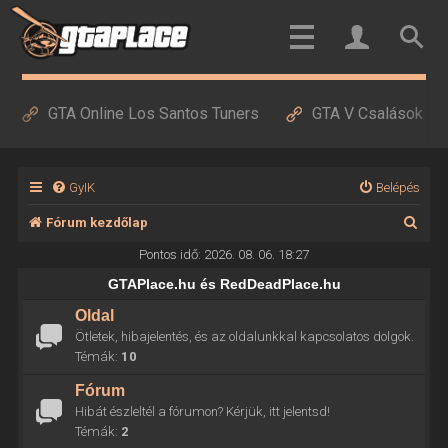
GTA Online Los Santos Tuners
GTA V Csalások
GyIK
Belépés
K
Fórum kezdőlap
e
Pontos idő: 2026. 08. 06. 18:27
r
GTAPlace.hu és RedDeadPlace.hu
e
Oldal
Ötletek, hibajelentés, és az oldalunkkal kapcsolatos dolgok.
s
Témák:
10
é
Fórum
s
Hibát észleltél a fórumon? Kérjük, itt jelentsd!
Témák:
2