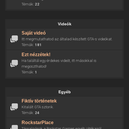
Témák:
22
Videók
Saját videó
Itt megmutathatod az általad készített GTA-s videókat.
Témák:
181
Ezt nézzétek!
Ha találtál egy érdekes videót, itt másokkal is
megoszthatod!
Témák:
1
Egyéb
Fiktív történetek
Kitalált GTA sztorik.
Témák:
24
RockstarPlace
Társalgások a Rockstar Games egyéb játékairól.