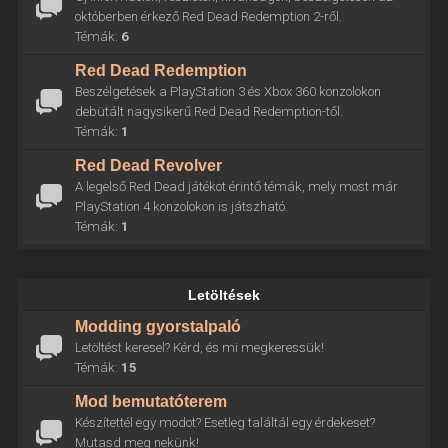
októberben érkező Red Dead Redemption 2-ről.
Témák:
6
Red Dead Redemption
Beszélgetések a PlayStation 3 és Xbox 360 konzolokon
debütált nagysikerű Red Dead Redemption-től.
Témák:
1
Red Dead Revolver
A legelső Red Dead játékot érintő témák, mely most már
PlayStation 4 konzolokon is játszható.
Témák:
1
Letöltések
Modding gyorstalpaló
Letöltést keresel? Kérd, és mi megkeressük!
Témák:
15
Mod bemutatóterem
Készítettél egy modot? Esetleg találtál egy érdekeset?
Mutasd meg nekünk!