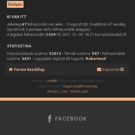
KI VAN ITT
Jelenleg
47
felhasználó van jelen :: 0 regisztrált, 0 rejtett és 47 vendég
(az elmúlt 2 percben aktív felhasználók alapján)
A legtöbb felhasználó (
1029
fő) 2021. 01. 09. 18:27-kor tartózkodott itt.
STATISZTIKA
Hozzászólások száma:
52612
• Témák száma:
567
• Felhasználók
száma:
3431
• Legújabb regisztrált tagunk:
Robertmof
Fórum kezdőlap
Kapcsolat
Powered by
phpBB
® Forum Software © phpBB Limited
Magyar fordítás ©
Magyar phpBB Közösség
PRIVACY_LINK
|
TERMS_LINK
FACEBOOK