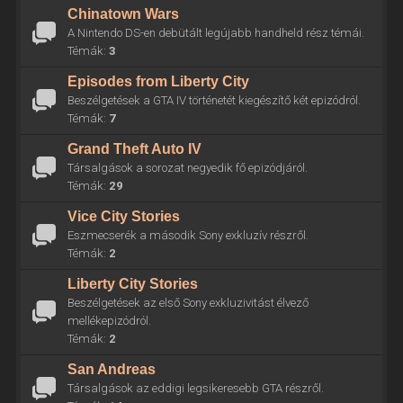
Chinatown Wars
A Nintendo DS-en debütált legújabb handheld rész témái.
Témák:
3
Episodes from Liberty City
Beszélgetések a GTA IV történetét kiegészítő két epizódról.
Témák:
7
Grand Theft Auto IV
Társalgások a sorozat negyedik fő epizódjáról.
Témák:
29
Vice City Stories
Eszmecserék a második Sony exkluzív részről.
Témák:
2
Liberty City Stories
Beszélgetések az első Sony exkluzivitást élvező
mellékepizódról.
Témák:
2
San Andreas
Társalgások az eddigi legsikeresebb GTA részről.