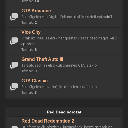
Témák:
14
GTA Advance
Beszélgetések a Digital Eclipse által fejlesztett epizódról.
Témák:
2
Vice City
Viták az 1980-as évek hangulatát visszaidéző nagysikerű
epizódról.
Témák:
8
Grand Theft Auto III
Társalgások az első külsőnézetes GTA játékról.
Témák:
3
GTA Classic
Beszélgetések az első, felülnézetes epizódokról.
Témák:
3
Red Dead sorozat
Red Dead Redemption 2
Új információk, részletek, kívánságok, beszélgetések az