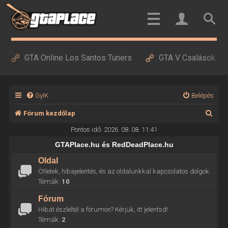
GTA Online Los Santos Tuners
GTA V Csalások
GyIK
Belépés
K
Fórum kezdőlap
e
Pontos idő: 2026. 08. 08. 11:41
r
GTAPlace.hu és RedDeadPlace.hu
e
Oldal
Ötletek, hibajelentés, és az oldalunkkal kapcsolatos dolgok.
s
Témák:
10
é
Fórum
s
Hibát észleltél a fórumon? Kérjük, itt jelentsd!
Témák:
2