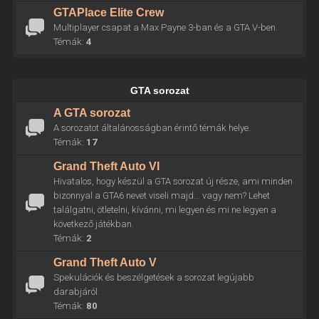
GTAPlace Elite Crew
Multiplayer csapat a Max Payne 3-ban és a GTA V-ben.
Témák:
4
GTA sorozat
A GTA sorozat
A sorozatot általánosságban érintő témák helye.
Témák:
17
Grand Theft Auto VI
Hivatalos, hogy készül a GTA sorozat új része, ami minden
bizonnyal a GTA6 nevet viseli majd... vagy nem? Lehet
találgatni, ötletelni, kívánni, mi legyen és mi ne legyen a
következő játékban.
Témák:
2
Grand Theft Auto V
Spekulációk és beszélgetések a sorozat legújabb
darabjáról.
Témák:
80