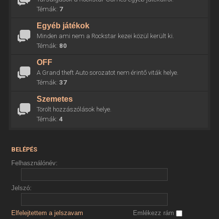
Témák:
7
Egyéb játékok
Minden ami nem a Rockstar kezei közül került ki.
Témák:
80
OFF
A Grand theft Auto sorozatot nem érintő viták helye.
Témák:
37
Szemetes
Törölt hozzászólások helye.
Témák:
4
BELÉPÉS
Felhasználónév:
Jelszó:
Elfelejtettem a jelszavam
Emlékezz rám