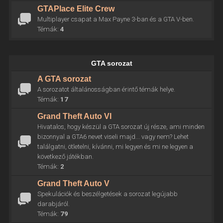
GTAPlace Elite Crew
Multiplayer csapat a Max Payne 3-ban és a GTA V-ben.
Témák:
4
GTA sorozat
A GTA sorozat
A sorozatot általánosságban érintő témák helye.
Témák:
17
Grand Theft Auto VI
Hivatalos, hogy készül a GTA sorozat új része, ami minden
bizonnyal a GTA6 nevet viseli majd... vagy nem? Lehet
találgatni, ötletelni, kívánni, mi legyen és mi ne legyen a
következő játékban.
Témák:
2
Grand Theft Auto V
Spekulációk és beszélgetések a sorozat legújabb
darabjáról.
Témák:
79