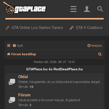
GTA Online Los Santos Tuners
GTA V Csalások
GyIK
Belépés
K
Fórum kezdőlap
e
Pontos idő: 2026. 08. 07. 19:41
r
GTAPlace.hu és RedDeadPlace.hu
e
Oldal
Ötletek, hibajelentés, és az oldalunkkal kapcsolatos dolgok.
s
Témák:
10
é
Fórum
s
Hibát észleltél a fórumon? Kérjük, itt jelentsd!
Témák:
2