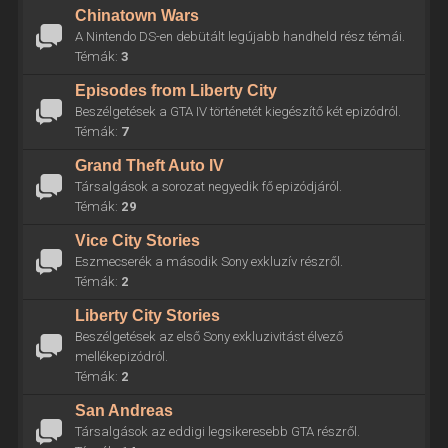
Chinatown Wars
A Nintendo DS-en debütált legújabb handheld rész témái.
Témák:
3
Episodes from Liberty City
Beszélgetések a GTA IV történetét kiegészítő két epizódról.
Témák:
7
Grand Theft Auto IV
Társalgások a sorozat negyedik fő epizódjáról.
Témák:
29
Vice City Stories
Eszmecserék a második Sony exkluzív részről.
Témák:
2
Liberty City Stories
Beszélgetések az első Sony exkluzivitást élvező
mellékepizódról.
Témák:
2
San Andreas
Társalgások az eddigi legsikeresebb GTA részről.