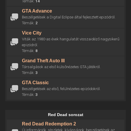
Témák:
14
GTA Advance
Beszélgetések a Digital Eclipse által fejlesztett epizódról.
Témák:
2
Vice City
Viták az 1980-as évek hangulatát visszaidéző nagysikerű
epizódról.
Témák:
8
Grand Theft Auto III
Társalgások az első külsőnézetes GTA játékról.
Témák:
3
GTA Classic
Beszélgetések az első, felülnézetes epizódokról.
Témák:
3
Red Dead sorozat
Red Dead Redemption 2
Új információk, részletek, kívánságok, beszélgetések az