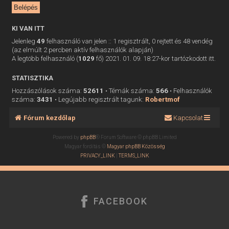
KI VAN ITT
Jelenleg
49
felhasználó van jelen :: 1 regisztrált, 0 rejtett és 48 vendég
(az elmúlt 2 percben aktív felhasználók alapján)
A legtöbb felhasználó (
1029
fő) 2021. 01. 09. 18:27-kor tartózkodott itt.
STATISZTIKA
Hozzászólások száma:
52611
• Témák száma:
566
• Felhasználók
száma:
3431
• Legújabb regisztrált tagunk:
Robertmof
Fórum kezdőlap
Kapcsolat
Powered by
phpBB
® Forum Software © phpBB Limited
Magyar fordítás ©
Magyar phpBB Közösség
PRIVACY_LINK
|
TERMS_LINK
FACEBOOK