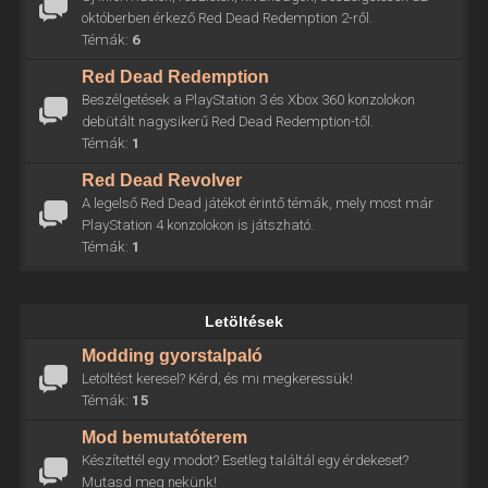
októberben érkező Red Dead Redemption 2-ről.
Témák:
6
Red Dead Redemption
Beszélgetések a PlayStation 3 és Xbox 360 konzolokon
debütált nagysikerű Red Dead Redemption-től.
Témák:
1
Red Dead Revolver
A legelső Red Dead játékot érintő témák, mely most már
PlayStation 4 konzolokon is játszható.
Témák:
1
Letöltések
Modding gyorstalpaló
Letöltést keresel? Kérd, és mi megkeressük!
Témák:
15
Mod bemutatóterem
Készítettél egy modot? Esetleg találtál egy érdekeset?
Mutasd meg nekünk!