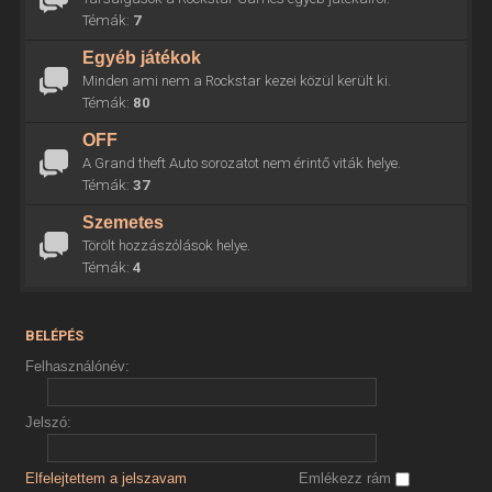
Témák:
7
Egyéb játékok
Minden ami nem a Rockstar kezei közül került ki.
Témák:
80
OFF
A Grand theft Auto sorozatot nem érintő viták helye.
Témák:
37
Szemetes
Törölt hozzászólások helye.
Témák:
4
BELÉPÉS
Felhasználónév:
Jelszó:
Elfelejtettem a jelszavam
Emlékezz rám