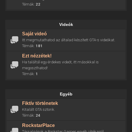
Témák:
22
Videók
Saját videó
Itt megmutathatod az általad készített GTA-s videókat.
Témák:
181
Ezt nézzétek!
Ha találtál egy érdekes videót, itt másokkal is
megoszthatod!
Témák:
1
Egyéb
Fiktív történetek
Kitalált GTA sztorik.
Témák:
24
RockstarPlace
Társalgások a Rockstar Games egyéb játékairól.