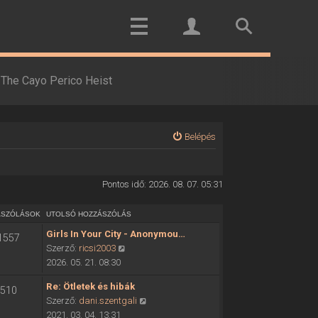
The Cayo Perico Heist
Belépés
Pontos idő: 2026. 08. 07. 05:31
ÁSZÓLÁSOK
UTOLSÓ HOZZÁSZÓLÁS
Girls In Your City - Anonymou…
1557
U
Szerző:
ricsi2003
t
2026. 05. 21. 08:30
o
Re: Ötletek és hibák
510
l
U
Szerző:
dani.szentgali
s
t
2021. 03. 04. 13:31