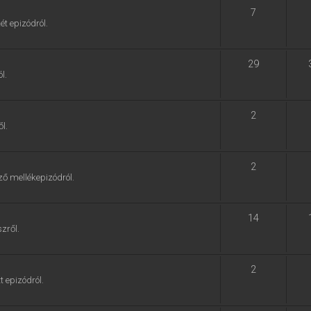
7
ét epizódról.
29
l.
2
l.
2
ző mellékepizódról.
14
zről.
2
t epizódról.