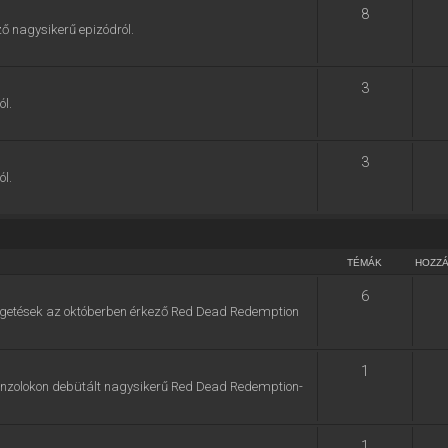
8
ő nagysikerű epizódról.
3
ól.
3
ól.
TÉMÁK
HOZZ
6
zélgetések az októberben érkező Red Dead Redemption
1
konzolokon debütált nagysikerű Red Dead Redemption-
1