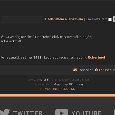
Elfelejtettem a jelszavam
|
Emlékezz rám
tett és 44 vendég (az elmúlt 2 percben aktív felhasználók alapján)
tartózkodott itt.
 Felhasználók száma:
3431
• Legújabb regisztrált tagunk:
Robertmof
Kapcsolat
Fórum süti
Powered by
phpBB
® Forum Software © phpBB Limited
Magyar fordítás ©
Magyar phpBB Közösség
PRIVACY_LINK
|
TERMS_LINK
TWITTER
YOUTUBE