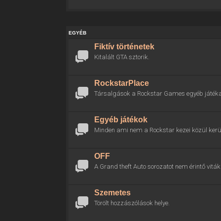
EGYÉB
Fiktív történetek
Kitalált GTA sztorik.
RockstarPlace
Társalgások a Rockstar Games egyéb játékai
Egyéb játékok
Minden ami nem a Rockstar kezei közül kerül
OFF
A Grand theft Auto sorozatot nem érintő viták 
Szemetes
Törölt hozzászólások helye.