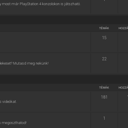
y most már PlayStation 4 konzolokon is játszható.
TÉMÁK
HOZZ
15
22
 érdekeset? Mutasd meg nekünk!
TÉMÁK
HOZZ
181
s videókat.
1
 is megoszthatod!