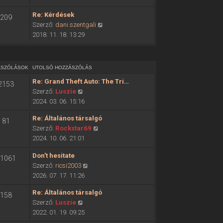
ó
o
h
Re: Kérdések
209
l
o
U
Szerző:
dani.szentgali
s
z
t
2018. 11. 18. 13:29
ó
z
o
h
á
l
o
s
s
z
ÁSZÓLÁSOK
UTOLSÓ HOZZÁSZÓLÁS
z
ó
z
ó
Re: Grand Theft Auto: The Tri…
2153
h
á
l
U
Szerző:
Luszie
o
s
á
t
2024. 03. 06. 15:16
z
z
s
o
z
ó
Re: Általános társalgó
m
81
l
á
l
U
Szerző:
Rockstar69
e
s
s
á
t
2024. 10. 06. 21:01
g
ó
z
s
o
t
h
ó
Don't hesitate
m
l
1061
e
o
l
U
Szerző:
ricsi2003
e
s
k
z
á
t
2026. 07. 17. 11:26
g
ó
i
z
s
o
t
h
n
á
Re: Általános társalgó
m
158
l
e
o
t
s
U
Szerző:
Luszie
e
s
k
z
é
z
t
2022. 01. 19. 09:25
g
ó
i
z
s
ó
o