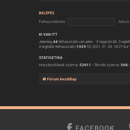
BELÉPÉS
Felhasználónév:
Jelszó:
KI VAN ITT
Jelenleg
44
felhasználó van jelen :: 0 regisztrált, 0 rej
A legtöbb felhasználó (
1029
fő) 2021. 01. 09. 18:27-kor 
STATISZTIKA
Hozzászólások száma:
52611
• Témák száma:
566
•
Fórum kezdőlap
FACEBOOK