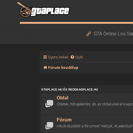
GTA Online Los Sa
Gyors linkek
GyIK
Fórum kezdőlap
GTAPLACE.HU ÉS REDDEADPLACE.HU
Oldal
Ötletek, hibajelentés, és az oldalunkkal kapc
Fórum
Hibát észleltél a fórumon? Kérjük, itt jelentsd!