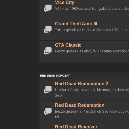
Vice City
Viták az 1980-as évek hangulatát visszaidéz
Grand Theft Auto III
Társalgások az első külsőnézetes GTA játékr
GTA Classic
Beszélgetések az első, felülnézetes epizódokr
RED DEAD SOROZAT
Red Dead Redemption 2
Új információk, részletek, kívánságok, bes
2-ről.
Red Dead Redemption
Beszélgetések a PlayStation 3 és Xbox 360 
től.
Red Dead Revolver