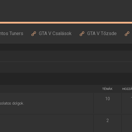
ntos Tuners
GTA V Csalások
GTA V Tőzsde
TÉMÁK
HOZZ
10
solatos dolgok.
2