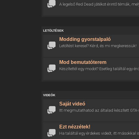
A legelső Red Dead játékot érintő témák, mel
LETÖLTÉSEK
Modding gyorstalpaló
Letöltést keresel? Kérd, és mi megkeressük!
Mod bemutatóterem
Készítettél egy modot? Esetleg találtál egy
VIDEÓK
Saját videó
Itt megmutathatod az általad készített GTA-
Ezt nézzétek!
Ha találtál egy érdekes videót, itt másokkal