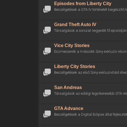
Episodes from Liberty City
Beszélgetések a GTA IV történetét kiegészítő k
Grand Theft Auto IV
Társalgások a sorozat negyedik fő epizódjáró
Vice City Stories
Eszmecserék a második Sony exkluzív részrő
Liberty City Stories
Beszélgetések az első Sony exkluzivitást élve
San Andreas
Társalgások az eddigi legsikeresebb GTA rés
GTA Advance
Beszélgetések a Digital Eclipse által fejlesztet