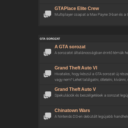
GTAPlace Elite Crew
Multiplayer csapat a Max Payne 3-ban és a 
GTA SOROZAT
A GTA sorozat
A sorozatot általánosságban érintő témák he
Grand Theft Auto VI
Hivatalos, hogy készül a GTA sorozat új rész
vagy nem? Lehet találgatni, ötletelni, kívánni
Grand Theft Auto V
Spekulációk és beszélgetések a sorozat legú
Chinatown Wars
A Nintendo DS-en debütált legújabb handhel