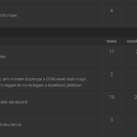
4
GTA V-ben.
TÉMÁK
HOZZ
17
lye.
2
e, ami minden bizonnyal a GTA6 nevet viseli majd...
, mi legyen és mi ne legyen a következő játékban.
79
2
jabb darabjáról.
3
d rész témái.