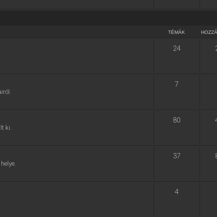
TÉMÁK
HOZZ
24
7
ról.
80
t ki.
37
helye.
4