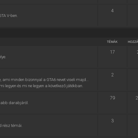
4
GTA V-ben.
TÉMÁK
HOZZ
17
lye.
2
e, ami minden bizonnyal a GTA6 nevet viseli majd...
, mi legyen és mi ne legyen a következő játékban.
79
2
jabb darabjáról.
3
d rész témái.