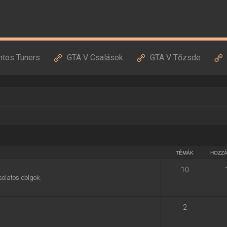
ntos Tuners
GTA V Csalások
GTA V Tőzsde
TÉMÁK
HOZZ
10
solatos dolgok.
2