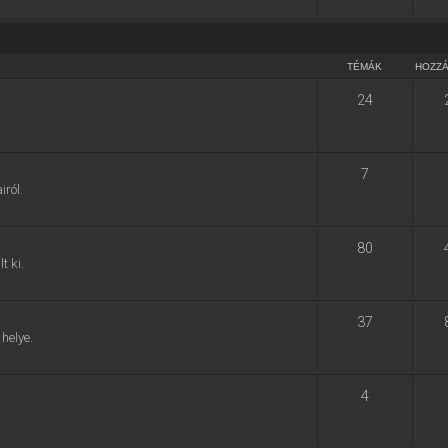
TÉMÁK
HOZZ
24
7
ról.
80
t ki.
37
helye.
4