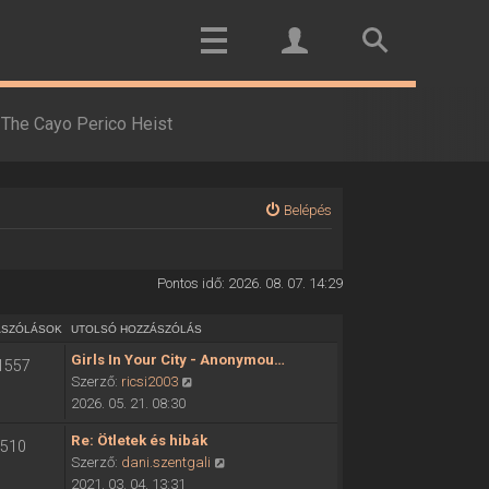
The Cayo Perico Heist
Belépés
Pontos idő: 2026. 08. 07. 14:29
ÁSZÓLÁSOK
UTOLSÓ HOZZÁSZÓLÁS
Girls In Your City - Anonymou…
1557
U
Szerző:
ricsi2003
t
2026. 05. 21. 08:30
o
Re: Ötletek és hibák
510
l
U
Szerző:
dani.szentgali
s
t
2021. 03. 04. 13:31