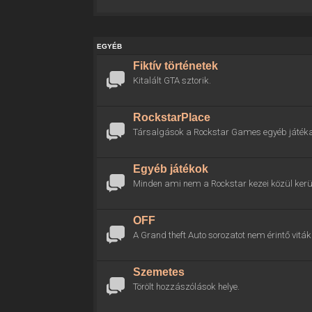
EGYÉB
Fiktív történetek
Kitalált GTA sztorik.
RockstarPlace
Társalgások a Rockstar Games egyéb játékai
Egyéb játékok
Minden ami nem a Rockstar kezei közül kerül
OFF
A Grand theft Auto sorozatot nem érintő viták 
Szemetes
Törölt hozzászólások helye.