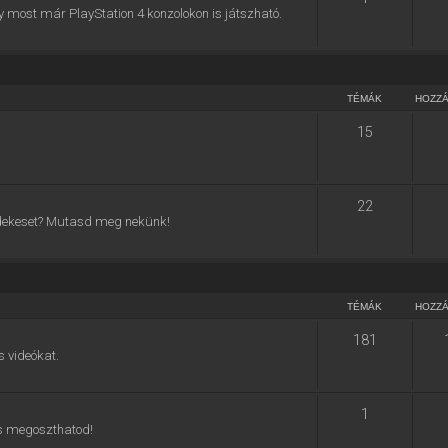
y most már PlayStation 4 konzolokon is játszható.
TÉMÁK
HOZZ
15
22
 érdekeset? Mutasd meg nekünk!
TÉMÁK
HOZZ
181
s videókat.
1
 is megoszthatod!