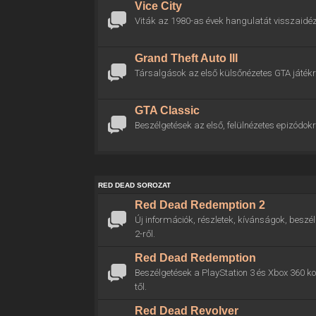
Vice City
Viták az 1980-as évek hangulatát visszaidéz
Grand Theft Auto III
Társalgások az első külsőnézetes GTA játékr
GTA Classic
Beszélgetések az első, felülnézetes epizódokr
RED DEAD SOROZAT
Red Dead Redemption 2
Új információk, részletek, kívánságok, bes
2-ről.
Red Dead Redemption
Beszélgetések a PlayStation 3 és Xbox 360 
től.
Red Dead Revolver