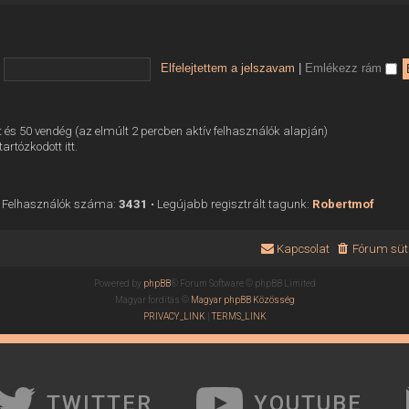
Elfelejtettem a jelszavam
|
Emlékezz rám
tett és 50 vendég (az elmúlt 2 percben aktív felhasználók alapján)
tartózkodott itt.
 Felhasználók száma:
3431
• Legújabb regisztrált tagunk:
Robertmof
Kapcsolat
Fórum süti
Powered by
phpBB
® Forum Software © phpBB Limited
Magyar fordítás ©
Magyar phpBB Közösség
PRIVACY_LINK
|
TERMS_LINK
TWITTER
YOUTUBE