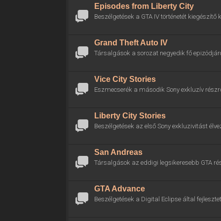
Episodes from Liberty City
Beszélgetések a GTA IV történetét kiegészítő k
Grand Theft Auto IV
Társalgások a sorozat negyedik fő epizódjáró
Vice City Stories
Eszmecserék a második Sony exkluzív részrő
Liberty City Stories
Beszélgetések az első Sony exkluzivitást élve
San Andreas
Társalgások az eddigi legsikeresebb GTA rés
GTA Advance
Beszélgetések a Digital Eclipse által fejlesztet