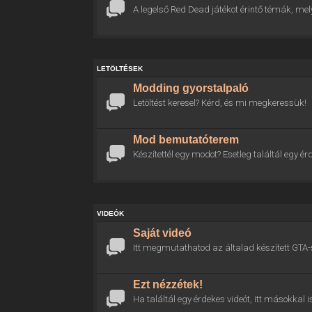
A legelső Red Dead játékot érintő témák, mel
LETÖLTÉSEK
Modding gyorstalpaló
Letöltést keresel? Kérd, és mi megkeressük!
Mod bemutatóterem
Készítettél egy modot? Esetleg találtál egy
VIDEÓK
Saját videó
Itt megmutathatod az általad készített GTA-
Ezt nézzétek!
Ha találtál egy érdekes videót, itt másokkal