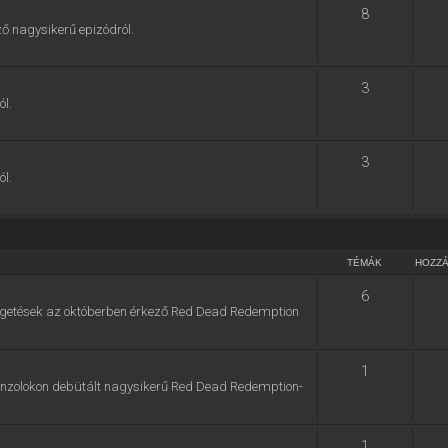
8
ő nagysikerű epizódról.
3
ól.
3
ól.
TÉMÁK
HOZZ
6
zélgetések az októberben érkező Red Dead Redemption
1
konzolokon debütált nagysikerű Red Dead Redemption-
1