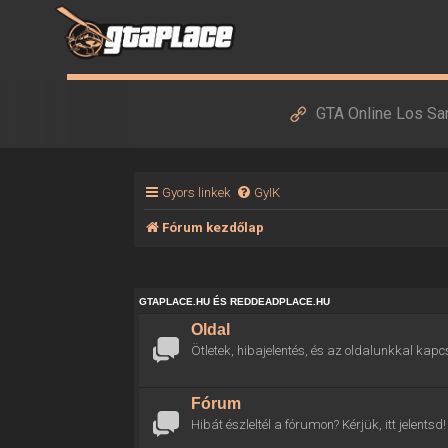
GTA Online Los Sa
Gyors linkek
GyIK
Fórum kezdőlap
GTAPLACE.HU ÉS REDDEADPLACE.HU
Oldal
Ötletek, hibajelentés, és az oldalunkkal kapc
Fórum
Hibát észleltél a fórumon? Kérjük, itt jelentsd!