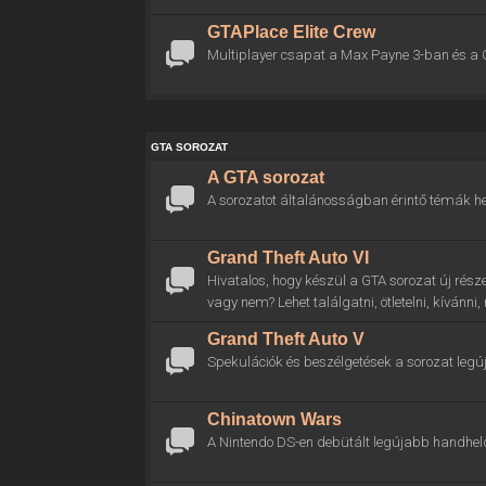
GTAPlace Elite Crew
Multiplayer csapat a Max Payne 3-ban és a 
GTA SOROZAT
A GTA sorozat
A sorozatot általánosságban érintő témák he
Grand Theft Auto VI
Hivatalos, hogy készül a GTA sorozat új rész
vagy nem? Lehet találgatni, ötletelni, kívánni
Grand Theft Auto V
Spekulációk és beszélgetések a sorozat legú
Chinatown Wars
A Nintendo DS-en debütált legújabb handhel