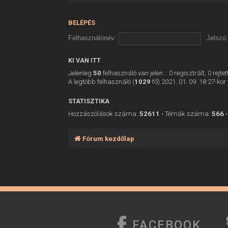
BELÉPÉS
Felhasználónév:
Jelszó:
KI VAN ITT
Jelenleg
50
felhasználó van jelen :: 0 regisztrált, 0 rej
A legtöbb felhasználó (
1029
fő) 2021. 01. 09. 18:27-kor 
STATISZTIKA
Hozzászólások száma:
52611
• Témák száma:
566
•
Fórum kezdőlap
FACEBOOK