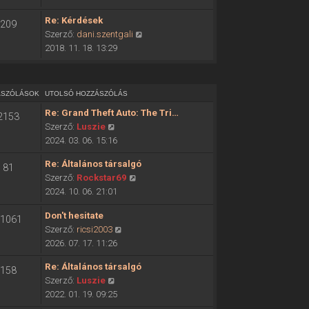
ó
o
h
Re: Kérdések
209
l
o
U
Szerző:
dani.szentgali
s
z
t
2018. 11. 18. 13:29
ó
z
o
h
á
l
o
s
s
z
ÁSZÓLÁSOK
UTOLSÓ HOZZÁSZÓLÁS
z
ó
z
ó
Re: Grand Theft Auto: The Tri…
2153
h
á
l
U
Szerző:
Luszie
o
s
á
t
2024. 03. 06. 15:16
z
z
s
o
z
ó
Re: Általános társalgó
m
81
l
á
l
U
Szerző:
Rockstar69
e
s
s
á
t
2024. 10. 06. 21:01
g
ó
z
s
o
t
h
ó
Don't hesitate
m
l
1061
e
o
l
U
Szerző:
ricsi2003
e
s
k
z
á
t
2026. 07. 17. 11:26
g
ó
i
z
s
o
t
h
n
á
Re: Általános társalgó
m
158
l
e
o
t
s
U
Szerző:
Luszie
e
s
k
z
é
z
t
2022. 01. 19. 09:25
g
ó
i
z
s
ó
o