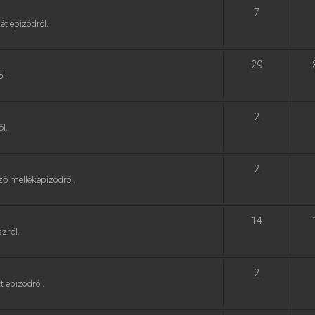
7
ét epizódról.
29
l.
2
l.
2
ző mellékepizódról.
14
zről.
2
t epizódról.