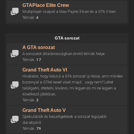
GTAPlace Elite Crew
Multiplayer csapat a Max Payne 3-ban és a GTA V-ben.
Témák:
4
GTA sorozat
A GTA sorozat
A sorozatot általánosságban érintő témák helye.
Témák:
17
Grand Theft Auto VI
Hivatalos, hogy készül a GTA sorozat új része, ami minden
bizonnyal a GTA6 nevet viseli majd... vagy nem? Lehet
találgatni, ötletelni, kívánni, mi legyen és mi ne legyen a
következő játékban.
Témák:
2
Grand Theft Auto V
Spekulációk és beszélgetések a sorozat legújabb
darabjáról.
Témák:
79