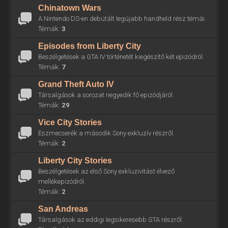
Chinatown Wars
A Nintendo DS-en debütált legújabb handheld rész témái.
Témák:
3
Episodes from Liberty City
Beszélgetések a GTA IV történetét kiegészítő két epizódról.
Témák:
7
Grand Theft Auto IV
Társalgások a sorozat negyedik fő epizódjáról.
Témák:
29
Vice City Stories
Eszmecserék a második Sony exkluzív részről.
Témák:
2
Liberty City Stories
Beszélgetések az első Sony exkluzivitást élvező
mellékepizódról.
Témák:
2
San Andreas
Társalgások az eddigi legsikeresebb GTA részről.