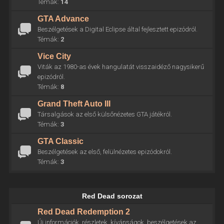
Témák:
14
GTA Advance
Beszélgetések a Digital Eclipse által fejlesztett epizódról.
Témák:
2
Vice City
Viták az 1980-as évek hangulatát visszaidéző nagysikerű
epizódról.
Témák:
8
Grand Theft Auto III
Társalgások az első külsőnézetes GTA játékról.
Témák:
3
GTA Classic
Beszélgetések az első, felülnézetes epizódokról.
Témák:
3
Red Dead sorozat
Red Dead Redemption 2
Új információk, részletek, kívánságok, beszélgetések az