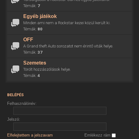
Témák:
7
Egyéb játékok
Minden ami nem a Rockstar kezei közül került ki.
Témák:
80
OFF
A Grand theft Auto sorozatot nem érintő viták helye.
Témák:
37
Szemetes
Törölt hozzászólások helye.
Témák:
4
BELÉPÉS
Felhasználónév:
Jelszó:
Elfelejtettem a jelszavam
Emlékezz rám