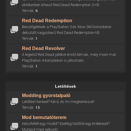
októberben érkező Red Dead Redemption 2-ről.
Témák:
6
Red Dead Redemption
Beszélgetések a PlayStation 3 és Xbox 360 konzolokon
debütált nagysikerű Red Dead Redemption-től.
Témák:
1
Red Dead Revolver
A legelső Red Dead játékot érintő témák, mely most már
PlayStation 4 konzolokon is játszható.
Témák:
1
Letöltések
Modding gyorstalpaló
Letöltést keresel? Kérd, és mi megkeressük!
Témák:
15
Mod bemutatóterem
Készítettél egy modot? Esetleg találtál egy érdekeset?
Mutasd meg nekünk!