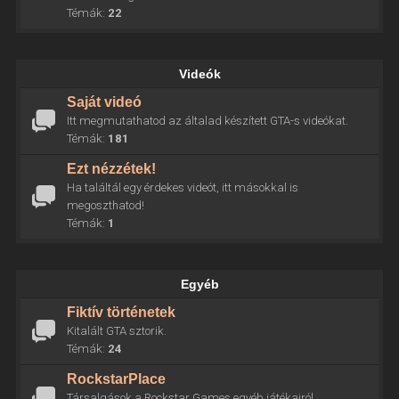
Témák:
22
Videók
Saját videó
Itt megmutathatod az általad készített GTA-s videókat.
Témák:
181
Ezt nézzétek!
Ha találtál egy érdekes videót, itt másokkal is
megoszthatod!
Témák:
1
Egyéb
Fiktív történetek
Kitalált GTA sztorik.
Témák:
24
RockstarPlace
Társalgások a Rockstar Games egyéb játékairól.