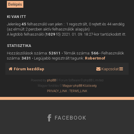
KI VAN ITT
Jelenleg
45
felhasználó van jelen :: 1 regisztrált, 0 rejtett és 44 vendég
(az elmúlt 2 percben aktív felhasználók alapján)
A legtöbb felhasználó (
1029
fő) 2021. 01. 09. 18:27-kor tartózkodott itt.
STATISZTIKA
Hozzászólások száma:
52611
• Témák száma:
566
• Felhasználók
száma:
3431
• Legújabb regisztrált tagunk:
Robertmof
Fórum kezdőlap
Kapcsolat
Powered by
phpBB
® Forum Software © phpBB Limited
Magyar fordítás ©
Magyar phpBB Közösség
PRIVACY_LINK
|
TERMS_LINK
FACEBOOK