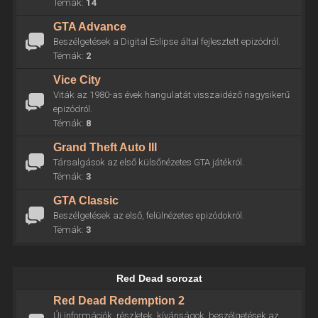
Témák:
14
GTA Advance
Beszélgetések a Digital Eclipse által fejlesztett epizódról.
Témák:
2
Vice City
Viták az 1980-as évek hangulatát visszaidéző nagysikerű
epizódról.
Témák:
8
Grand Theft Auto III
Társalgások az első külsőnézetes GTA játékról.
Témák:
3
GTA Classic
Beszélgetések az első, felülnézetes epizódokról.
Témák:
3
Red Dead sorozat
Red Dead Redemption 2
Új információk, részletek, kívánságok, beszélgetések az