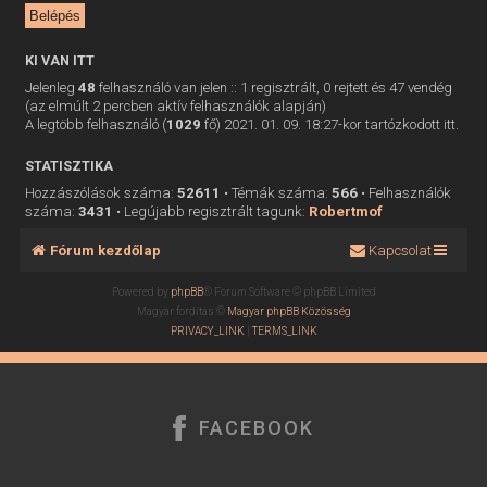
KI VAN ITT
Jelenleg
48
felhasználó van jelen :: 1 regisztrált, 0 rejtett és 47 vendég
(az elmúlt 2 percben aktív felhasználók alapján)
A legtöbb felhasználó (
1029
fő) 2021. 01. 09. 18:27-kor tartózkodott itt.
STATISZTIKA
Hozzászólások száma:
52611
• Témák száma:
566
• Felhasználók
száma:
3431
• Legújabb regisztrált tagunk:
Robertmof
Fórum kezdőlap
Kapcsolat
Powered by
phpBB
® Forum Software © phpBB Limited
Magyar fordítás ©
Magyar phpBB Közösség
PRIVACY_LINK
|
TERMS_LINK
FACEBOOK