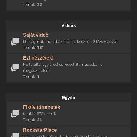
Témák:
22
Videók
Saját videó
Itt megmutathatod az általad készített GTA-s videókat.
Témák:
181
Ezt nézzétek!
Ha találtál egy érdekes videót, itt másokkal is
megoszthatod!
Témák:
1
Egyéb
Fiktív történetek
Kitalált GTA sztorik.
Témák:
24
RockstarPlace
Társalgások a Rockstar Games egyéb játékairól.