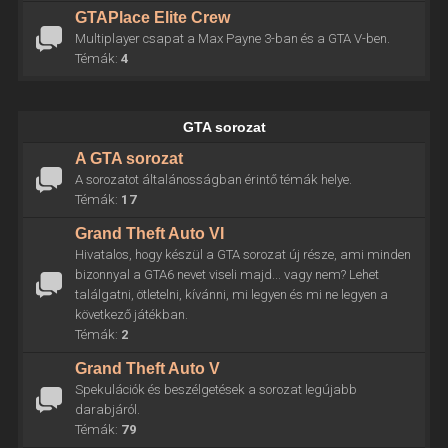
GTAPlace Elite Crew
Multiplayer csapat a Max Payne 3-ban és a GTA V-ben.
Témák:
4
GTA sorozat
A GTA sorozat
A sorozatot általánosságban érintő témák helye.
Témák:
17
Grand Theft Auto VI
Hivatalos, hogy készül a GTA sorozat új része, ami minden
bizonnyal a GTA6 nevet viseli majd... vagy nem? Lehet
találgatni, ötletelni, kívánni, mi legyen és mi ne legyen a
következő játékban.
Témák:
2
Grand Theft Auto V
Spekulációk és beszélgetések a sorozat legújabb
darabjáról.
Témák:
79