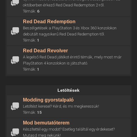
októberben érkező Red Dead Redemption 2-ről.
Témák:
6
Red Dead Redemption
Beszélgetések a PlayStation 3 és Xbox 360 konzolokon
debütált nagysikerű Red Dead Redemption-től.
Témák:
1
Red Dead Revolver
A legelső Red Dead játékot érintő témák, mely most már
PlayStation 4 konzolokon is játszható.
Témák:
1
Letöltések
Modding gyorstalpaló
Letöltést keresel? Kérd, és mi megkeressük!
Témák:
15
Mod bemutatóterem
Készítettél egy modot? Esetleg találtál egy érdekeset?
Mutasd meg nekünk!