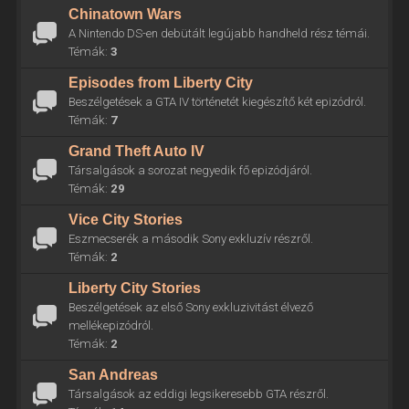
Chinatown Wars
A Nintendo DS-en debütált legújabb handheld rész témái.
Témák:
3
Episodes from Liberty City
Beszélgetések a GTA IV történetét kiegészítő két epizódról.
Témák:
7
Grand Theft Auto IV
Társalgások a sorozat negyedik fő epizódjáról.
Témák:
29
Vice City Stories
Eszmecserék a második Sony exkluzív részről.
Témák:
2
Liberty City Stories
Beszélgetések az első Sony exkluzivitást élvező
mellékepizódról.
Témák:
2
San Andreas
Társalgások az eddigi legsikeresebb GTA részről.