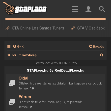
GTA Online Los Santos Tuners
GTA V Csalások
GyIK
Belépés
K
Fórum kezdőlap
e
Pontos idő: 2026. 08. 07. 13:26
r
GTAPlace.hu és RedDeadPlace.hu
e
Oldal
Ötletek, hibajelentés, és az oldalunkkal kapcsolatos dolgok.
s
Témák:
10
é
Fórum
s
Hibát észleltél a fórumon? Kérjük, itt jelentsd!
Témák:
2