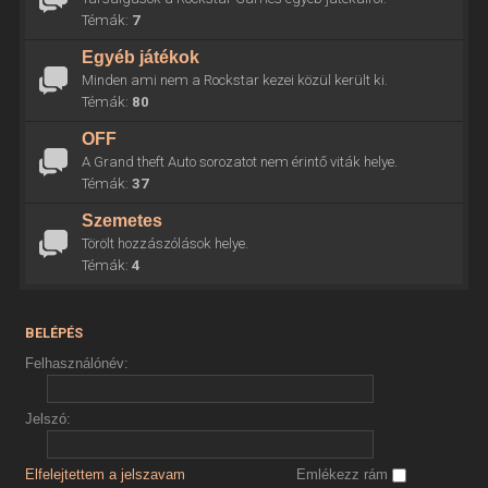
Témák:
7
Egyéb játékok
Minden ami nem a Rockstar kezei közül került ki.
Témák:
80
OFF
A Grand theft Auto sorozatot nem érintő viták helye.
Témák:
37
Szemetes
Törölt hozzászólások helye.
Témák:
4
BELÉPÉS
Felhasználónév:
Jelszó:
Elfelejtettem a jelszavam
Emlékezz rám