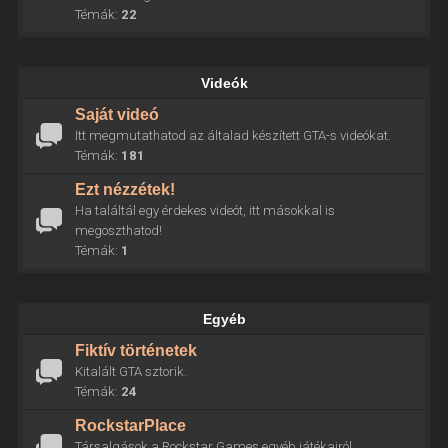
Témák:
22
Videók
Saját videó
Itt megmutathatod az általad készített GTA-s videókat.
Témák:
181
Ezt nézzétek!
Ha találtál egy érdekes videót, itt másokkal is
megoszthatod!
Témák:
1
Egyéb
Fiktív történetek
Kitalált GTA sztorik.
Témák:
24
RockstarPlace
Társalgások a Rockstar Games egyéb játékairól.