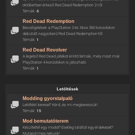
októberben érkező Red Dead Redemption 2-ről.
Témák:
6
Red Dead Redemption
Beszélgetések a PlayStation 3 és Xbox 360 konzolokon
debütált nagysikerű Red Dead Redemption-től.
Témák:
1
Red Dead Revolver
A legelső Red Dead játékot érintő témák, mely most már
PlayStation 4 konzolokon is játszható.
Témák:
1
Letöltések
Modding gyorstalpaló
Letöltést keresel? Kérd, és mi megkeressük!
Témák:
15
Mod bemutatóterem
Készítettél egy modot? Esetleg találtál egy érdekeset?
Mutasd meg nekünk!