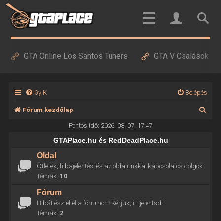
GTA Online Los Santos Tuners
GTA V Csalások
GyIK
Belépés
K
Fórum kezdőlap
e
Pontos idő: 2026. 08. 07. 17:47
r
GTAPlace.hu és RedDeadPlace.hu
e
Oldal
Ötletek, hibajelentés, és az oldalunkkal kapcsolatos dolgok.
s
Témák:
10
é
Fórum
s
Hibát észleltél a fórumon? Kérjük, itt jelentsd!
Témák:
2