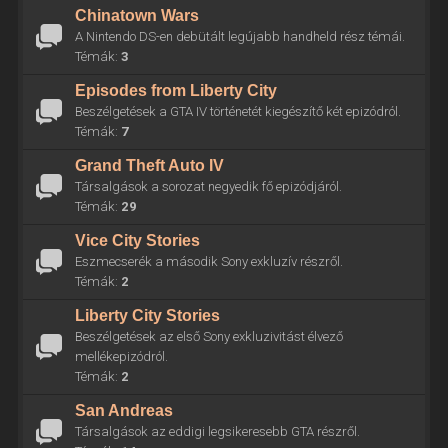
Chinatown Wars
A Nintendo DS-en debütált legújabb handheld rész témái.
Témák:
3
Episodes from Liberty City
Beszélgetések a GTA IV történetét kiegészítő két epizódról.
Témák:
7
Grand Theft Auto IV
Társalgások a sorozat negyedik fő epizódjáról.
Témák:
29
Vice City Stories
Eszmecserék a második Sony exkluzív részről.
Témák:
2
Liberty City Stories
Beszélgetések az első Sony exkluzivitást élvező
mellékepizódról.
Témák:
2
San Andreas
Társalgások az eddigi legsikeresebb GTA részről.