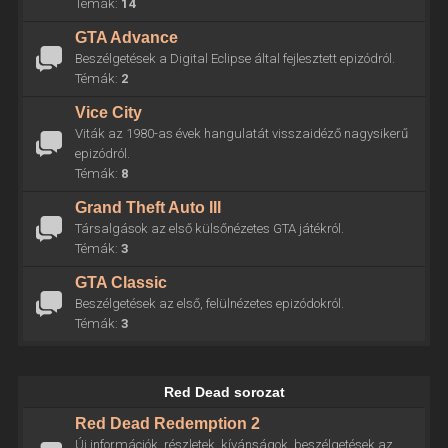
Témák:
14
GTA Advance
Beszélgetések a Digital Eclipse által fejlesztett epizódról.
Témák:
2
Vice City
Viták az 1980-as évek hangulatát visszaidéző nagysikerű
epizódról.
Témák:
8
Grand Theft Auto III
Társalgások az első külsőnézetes GTA játékról.
Témák:
3
GTA Classic
Beszélgetések az első, felülnézetes epizódokról.
Témák:
3
Red Dead sorozat
Red Dead Redemption 2
Új információk, részletek, kívánságok, beszélgetések az