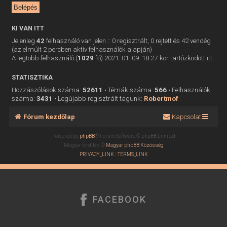
KI VAN ITT
Jelenleg
42
felhasználó van jelen :: 0 regisztrált, 0 rejtett és 42 vendég
(az elmúlt 2 percben aktív felhasználók alapján)
A legtöbb felhasználó (
1029
fő) 2021. 01. 09. 18:27-kor tartózkodott itt.
STATISZTIKA
Hozzászólások száma:
52611
• Témák száma:
566
• Felhasználók
száma:
3431
• Legújabb regisztrált tagunk:
Robertmof
Fórum kezdőlap
Kapcsolat
Powered by
phpBB
® Forum Software © phpBB Limited
Magyar fordítás ©
Magyar phpBB Közösség
PRIVACY_LINK
|
TERMS_LINK
FACEBOOK