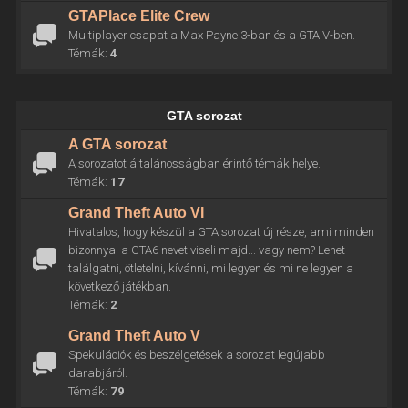
GTAPlace Elite Crew
Multiplayer csapat a Max Payne 3-ban és a GTA V-ben.
Témák:
4
GTA sorozat
A GTA sorozat
A sorozatot általánosságban érintő témák helye.
Témák:
17
Grand Theft Auto VI
Hivatalos, hogy készül a GTA sorozat új része, ami minden
bizonnyal a GTA6 nevet viseli majd... vagy nem? Lehet
találgatni, ötletelni, kívánni, mi legyen és mi ne legyen a
következő játékban.
Témák:
2
Grand Theft Auto V
Spekulációk és beszélgetések a sorozat legújabb
darabjáról.
Témák:
79