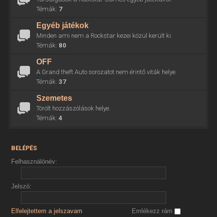
Témák:
7
Egyéb játékok
Minden ami nem a Rockstar kezei közül került ki.
Témák:
80
OFF
A Grand theft Auto sorozatot nem érintő viták helye.
Témák:
37
Szemetes
Törölt hozzászólások helye.
Témák:
4
BELÉPÉS
Felhasználónév:
Jelszó:
Elfelejtettem a jelszavam
Emlékezz rám