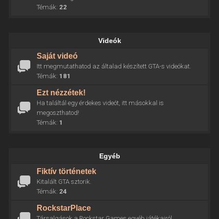
Témák:
22
Videók
Saját videó
Itt megmutathatod az általad készített GTA-s videókat.
Témák:
181
Ezt nézzétek!
Ha találtál egy érdekes videót, itt másokkal is
megoszthatod!
Témák:
1
Egyéb
Fiktív történetek
Kitalált GTA sztorik.
Témák:
24
RockstarPlace
Társalgások a Rockstar Games egyéb játékairól.