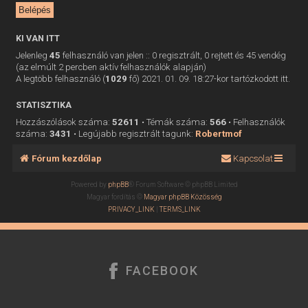
KI VAN ITT
Jelenleg
45
felhasználó van jelen :: 0 regisztrált, 0 rejtett és 45 vendég
(az elmúlt 2 percben aktív felhasználók alapján)
A legtöbb felhasználó (
1029
fő) 2021. 01. 09. 18:27-kor tartózkodott itt.
STATISZTIKA
Hozzászólások száma:
52611
• Témák száma:
566
• Felhasználók
száma:
3431
• Legújabb regisztrált tagunk:
Robertmof
Fórum kezdőlap
Kapcsolat
Powered by
phpBB
® Forum Software © phpBB Limited
Magyar fordítás ©
Magyar phpBB Közösség
PRIVACY_LINK
|
TERMS_LINK
FACEBOOK