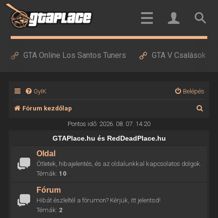
GTA Online Los Santos Tuners
GTA V Csalások
GyIK
Belépés
K
Fórum kezdőlap
e
Pontos idő: 2026. 08. 07. 14:20
r
GTAPlace.hu és RedDeadPlace.hu
e
Oldal
Ötletek, hibajelentés, és az oldalunkkal kapcsolatos dolgok.
s
Témák:
10
é
Fórum
s
Hibát észleltél a fórumon? Kérjük, itt jelentsd!
Témák:
2