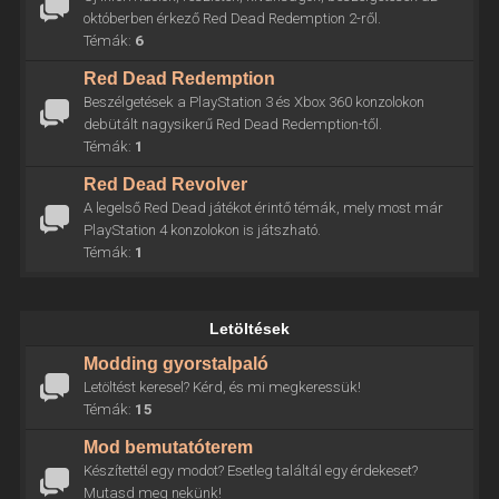
októberben érkező Red Dead Redemption 2-ről.
Témák:
6
Red Dead Redemption
Beszélgetések a PlayStation 3 és Xbox 360 konzolokon
debütált nagysikerű Red Dead Redemption-től.
Témák:
1
Red Dead Revolver
A legelső Red Dead játékot érintő témák, mely most már
PlayStation 4 konzolokon is játszható.
Témák:
1
Letöltések
Modding gyorstalpaló
Letöltést keresel? Kérd, és mi megkeressük!
Témák:
15
Mod bemutatóterem
Készítettél egy modot? Esetleg találtál egy érdekeset?
Mutasd meg nekünk!