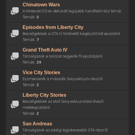
Chinatown Wars
A Nintendo DS-en debütált legújabb handheld rész témái.
Témák:
3
Episodes from Liberty City
Beszélgetések a GTA IV történetét kiegészítő két epizódról.
Témák:
7
Grand Theft Auto IV
Társalgások a sorozat negyedik fő epizódjáról.
Témák:
29
Vice City Stories
Eszmecserék a második Sony exkluzív részről.
Témák:
2
Liberty City Stories
Beszélgetések az első Sony exkluzivitást élvező
mellékepizódról.
Témák:
2
San Andreas
Társalgások az eddigi legsikeresebb GTA részről.