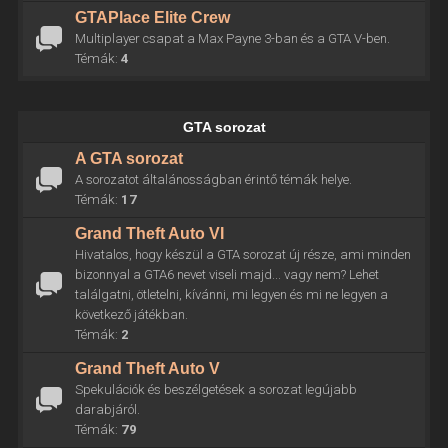
GTAPlace Elite Crew
Multiplayer csapat a Max Payne 3-ban és a GTA V-ben.
Témák:
4
GTA sorozat
A GTA sorozat
A sorozatot általánosságban érintő témák helye.
Témák:
17
Grand Theft Auto VI
Hivatalos, hogy készül a GTA sorozat új része, ami minden
bizonnyal a GTA6 nevet viseli majd... vagy nem? Lehet
találgatni, ötletelni, kívánni, mi legyen és mi ne legyen a
következő játékban.
Témák:
2
Grand Theft Auto V
Spekulációk és beszélgetések a sorozat legújabb
darabjáról.
Témák:
79