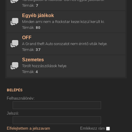
Témák:
7
Egyéb játékok
Minden ami nem a Rockstar kezei közül került ki.
Témák:
80
OFF
A Grand theft Auto sorozatot nem érintő viták helye.
Témák:
37
Szemetes
Törölt hozzászólások helye.
Témák:
4
BELÉPÉS
Felhasználónév:
Jelszó:
Elfelejtettem a jelszavam
Emlékezz rám