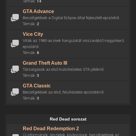
Témák:
14
GTA Advance
Beszélgetések a Digital Eclipse által fejlesztett epizódról.
Témák:
2
Vice City
Viták az 1980-as évek hangulatát visszaidéző nagysikerű
epizódról.
Témák:
8
Grand Theft Auto III
Társalgások az első külsőnézetes GTA játékról.
Témák:
3
GTA Classic
Beszélgetések az első, felülnézetes epizódokról.
Témák:
3
Red Dead sorozat
Red Dead Redemption 2
Új információk, részletek, kívánságok, beszélgetések az