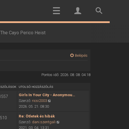
The Cayo Perico Heist
Belépés
Pontos idő: 2026. 08. 08. 04:18
ÁSZÓLÁSOK
UTOLSÓ HOZZÁSZÓLÁS
Girls In Your City - Anonymou…
1557
U
Szerző:
ricsi2003
t
2026. 05. 21. 08:30
o
Re: Ötletek és hibák
510
l
U
Szerző:
dani.szentgali
s
t
2021. 03. 04. 13:31