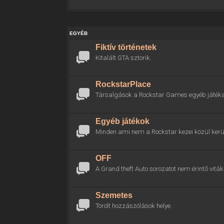
EGYÉB
Fiktív történetek
Kitalált GTA sztorik.
RockstarPlace
Társalgások a Rockstar Games egyéb játékai
Egyéb játékok
Minden ami nem a Rockstar kezei közül kerül
OFF
A Grand theft Auto sorozatot nem érintő viták 
Szemetes
Törölt hozzászólások helye.