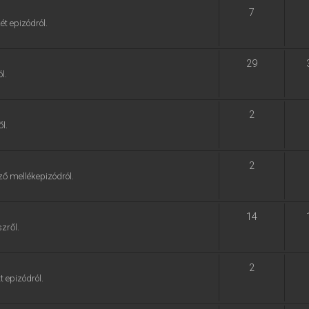
7
ét epizódról.
29
l.
2
l.
2
ző mellékepizódról.
14
zről.
2
t epizódról.