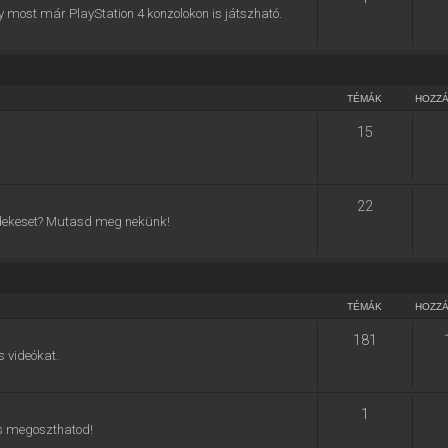
y most már PlayStation 4 konzolokon is játszható.
TÉMÁK
HOZZ
15
22
 érdekeset? Mutasd meg nekünk!
TÉMÁK
HOZZ
181
s videókat.
1
 is megoszthatod!