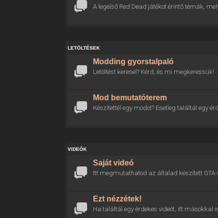
A legelső Red Dead játékot érintő témák, mel
LETÖLTÉSEK
Modding gyorstalpaló
Letöltést keresel? Kérd, és mi megkeressük!
Mod bemutatóterem
Készítettél egy modot? Esetleg találtál egy
VIDEÓK
Saját videó
Itt megmutathatod az általad készített GTA-
Ezt nézzétek!
Ha találtál egy érdekes videót, itt másokkal