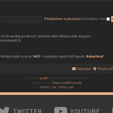
Elfelejtettem a jelszavam
|
Emlékezz rám
tett és 49 vendég (az elmúlt 2 percben aktív felhasználók alapján)
tartózkodott itt.
 Felhasználók száma:
3431
• Legújabb regisztrált tagunk:
Robertmof
Kapcsolat
Fórum süti
Powered by
phpBB
® Forum Software © phpBB Limited
Magyar fordítás ©
Magyar phpBB Közösség
PRIVACY_LINK
|
TERMS_LINK
TWITTER
YOUTUBE