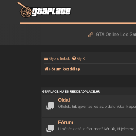
GTA Online Los Sa
Gyors linkek
GyIK
Fórum kezdőlap
GTAPLACE.HU ÉS REDDEADPLACE.HU
Oldal
Ötletek, hibajelentés, és az oldalunkkal kapc
Fórum
Hibát észleltél a fórumon? Kérjük, itt jelentsd!