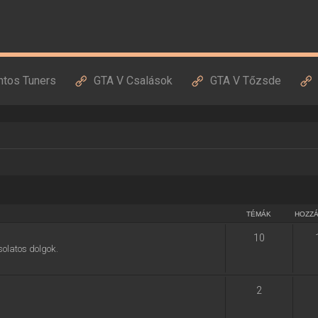
ntos Tuners
GTA V Csalások
GTA V Tőzsde
TÉMÁK
HOZZ
10
solatos dolgok.
2