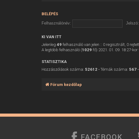
BELÉPÉS
Felhasználónév:
Jelszó:
KI VAN ITT
Jelenleg
49
felhasználó van jelen :: 0 regisztrált, 0 rej
A legtöbb felhasználó (
1029
fő) 2021. 01. 09. 18:27-kor 
STATISZTIKA
Hozzászólások száma:
52612
• Témák száma:
567
•
Fórum kezdőlap
FACEBOOK