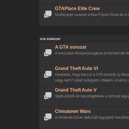
GTAPlace Elite Crew
Multiplayer csapat a Max Payne 3-ban és a 
GTA SOROZAT
A GTA sorozat
A sorozatot általánosságban érintő témák he
Grand Theft Auto VI
Hivatalos, hogy készül a GTA sorozat új rész
vagy nem? Lehet találgatni, ötletelni, kívánni
Grand Theft Auto V
Spekulációk és beszélgetések a sorozat legú
Chinatown Wars
A Nintendo DS-en debütált legújabb handhel