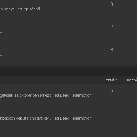
8
ő nagysikerű epizódról.
3
ól.
3
ól.
TÉMÁK
HOZZ
6
zélgetések az októberben érkező Red Dead Redemption
1
konzolokon debütált nagysikerű Red Dead Redemption-
1