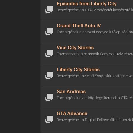
Episodes from Liberty City
Beszélgetések a GTA IV történetét kiegészítő k
Grand Theft Auto IV
Társalgások a sorozat negyedik fő epizódjáró
Vice City Stories
Eszmecserék a második Sony exkluzív részrő
Liberty City Stories
Beszélgetések az első Sony exkluzivitást élve
San Andreas
Társalgások az eddigi legsikeresebb GTA rés
GTA Advance
Beszélgetések a Digital Eclipse által fejlesztet