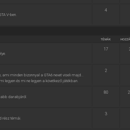
4
GTA V-ben.
TÉMÁK
HOZZ
17
lye.
2
e, ami minden bizonnyal a GTA6 nevet viseli majd...
, mi legyen és mi ne legyen a következő játékban.
80
2
jabb darabjáról.
3
d rész témái.