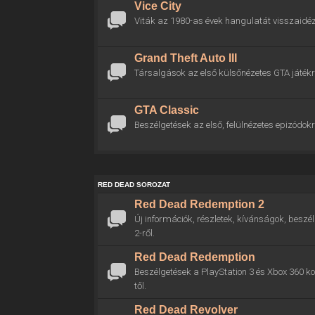
Vice City
Viták az 1980-as évek hangulatát visszaidéz
Grand Theft Auto III
Társalgások az első külsőnézetes GTA játékr
GTA Classic
Beszélgetések az első, felülnézetes epizódokr
RED DEAD SOROZAT
Red Dead Redemption 2
Új információk, részletek, kívánságok, bes
2-ről.
Red Dead Redemption
Beszélgetések a PlayStation 3 és Xbox 360 
től.
Red Dead Revolver