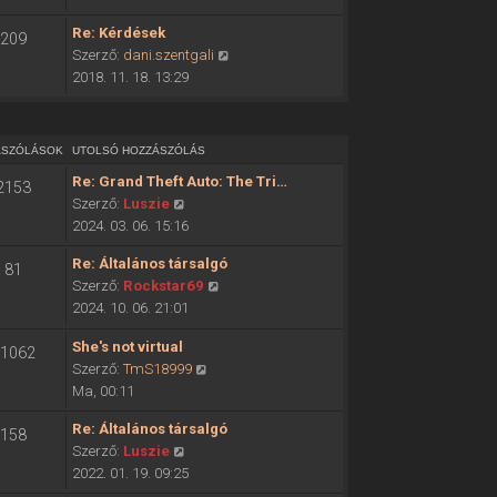
ó
o
h
Re: Kérdések
209
l
o
U
Szerző:
dani.szentgali
s
z
t
2018. 11. 18. 13:29
ó
z
o
h
á
l
o
s
s
z
ÁSZÓLÁSOK
UTOLSÓ HOZZÁSZÓLÁS
z
ó
z
ó
Re: Grand Theft Auto: The Tri…
2153
h
á
l
U
Szerző:
Luszie
o
s
á
t
2024. 03. 06. 15:16
z
z
s
o
z
ó
Re: Általános társalgó
m
81
l
á
l
U
Szerző:
Rockstar69
e
s
s
á
t
2024. 10. 06. 21:01
g
ó
z
s
o
t
h
ó
She's not virtual
m
l
1062
e
o
l
U
Szerző:
TmS18999
e
s
k
z
á
t
Ma, 00:11
g
ó
i
z
s
o
t
h
n
á
Re: Általános társalgó
m
158
l
e
o
t
s
U
Szerző:
Luszie
e
s
k
z
é
z
t
2022. 01. 19. 09:25
g
ó
i
z
s
ó
o