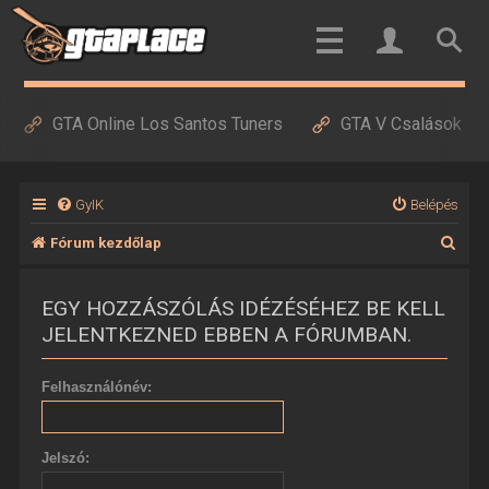
GTA Online Los Santos Tuners
GTA V Csalások
GyIK
Belépés
K
Fórum kezdőlap
e
EGY HOZZÁSZÓLÁS IDÉZÉSÉHEZ BE KELL
r
JELENTKEZNED EBBEN A FÓRUMBAN.
e
s
Felhasználónév:
é
s
Jelszó: