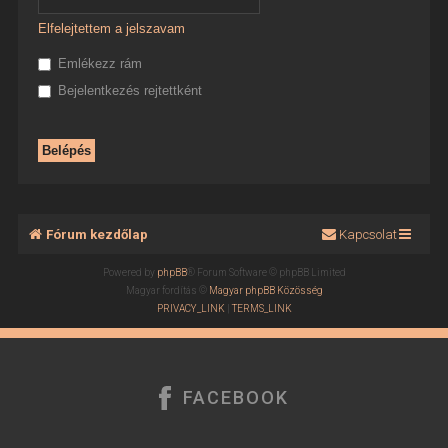
Elfelejtettem a jelszavam
Emlékezz rám
Bejelentkezés rejtettként
Fórum kezdőlap
Kapcsolat
Powered by
phpBB
® Forum Software © phpBB Limited
Magyar fordítás ©
Magyar phpBB Közösség
PRIVACY_LINK
|
TERMS_LINK
FACEBOOK