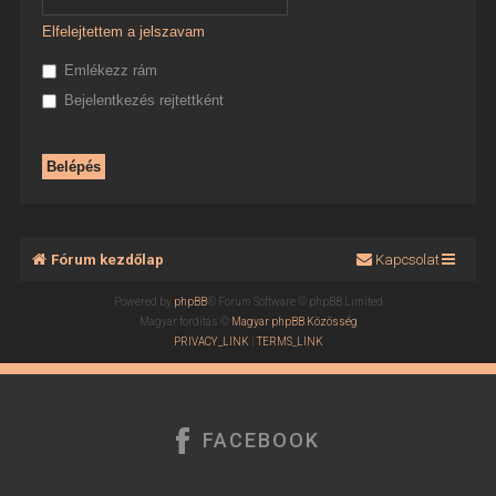
Elfelejtettem a jelszavam
Emlékezz rám
Bejelentkezés rejtettként
Fórum kezdőlap
Kapcsolat
Powered by
phpBB
® Forum Software © phpBB Limited
Magyar fordítás ©
Magyar phpBB Közösség
PRIVACY_LINK
|
TERMS_LINK
FACEBOOK