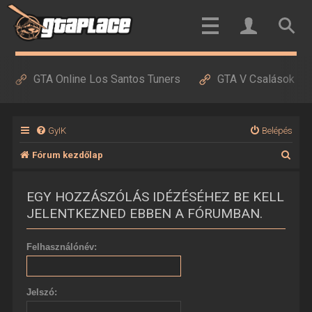
GTA Online Los Santos Tuners
GTA V Csalások
GyIK
Belépés
K
Fórum kezdőlap
e
EGY HOZZÁSZÓLÁS IDÉZÉSÉHEZ BE KELL
r
JELENTKEZNED EBBEN A FÓRUMBAN.
e
s
Felhasználónév:
é
s
Jelszó: