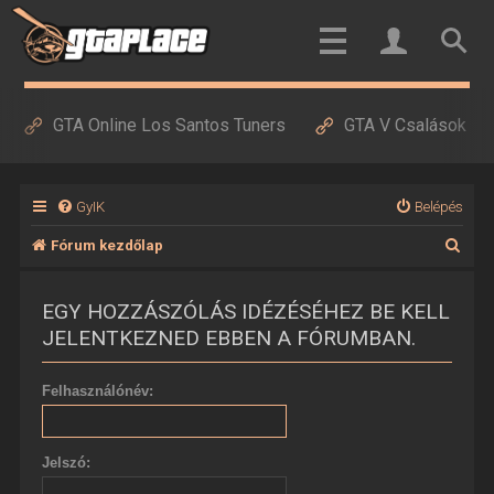
GTA Online Los Santos Tuners
GTA V Csalások
GyIK
Belépés
K
Fórum kezdőlap
e
EGY HOZZÁSZÓLÁS IDÉZÉSÉHEZ BE KELL
r
JELENTKEZNED EBBEN A FÓRUMBAN.
e
s
Felhasználónév:
é
s
Jelszó: