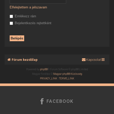
Elfelejtettem a jelszavam
Emlékezz rám
Bejelentkezés rejtettként
Fórum kezdőlap
Kapcsolat
Powered by
phpBB
® Forum Software © phpBB Limited
Magyar fordítás ©
Magyar phpBB Közösség
PRIVACY_LINK
|
TERMS_LINK
FACEBOOK