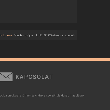
k törlése
Minden időpont
UTC+01:00
időzóna szerinti
KAPCSOLAT
z oldalon olvasható hírek és cikkek a szerző tulajdonai, másolásuk