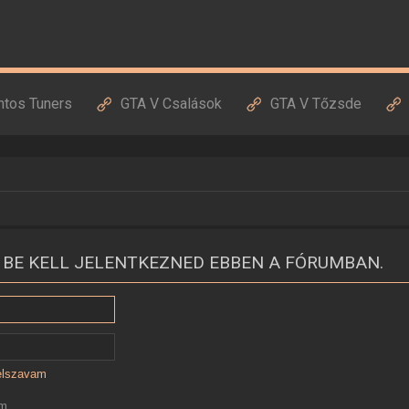
ntos Tuners
GTA V Csalások
GTA V Tőzsde
 BE KELL JELENTKEZNED EBBEN A FÓRUMBAN.
jelszavam
ám