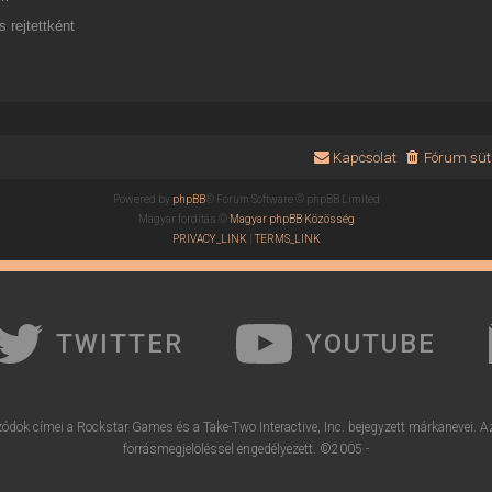
 rejtettként
Kapcsolat
Fórum süti
Powered by
phpBB
® Forum Software © phpBB Limited
Magyar fordítás ©
Magyar phpBB Közösség
PRIVACY_LINK
|
TERMS_LINK
TWITTER
YOUTUBE
ódok címei a Rockstar Games és a Take-Two Interactive, Inc. bejegyzett márkanevei. A
forrásmegjelöléssel engedélyezett. ©2005 -