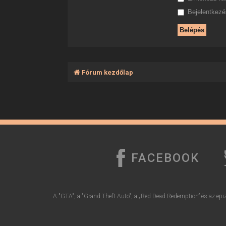
Bejelentkezés
Fórum kezdőlap
FACEBOOK
A "GTA", a "Grand Theft Auto", a „Red Dead Redemption” és az epiz