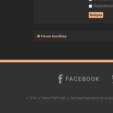
Bejelentkezés
Fórum kezdőlap
FACEBOOK
A "GTA", a "Grand Theft Auto", a „Red Dead Redemption” és az epiz