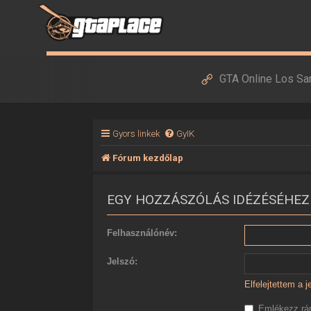
GTA Online Los Sa
Gyors linkek
GyIK
Fórum kezdőlap
EGY HOZZÁSZÓLÁS IDÉZÉSÉHEZ
Felhasználónév:
Jelszó:
Elfelejtettem a 
Emlékezz r