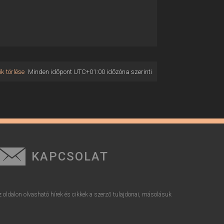
k törlése
Minden időpont
UTC+01:00
időzóna szerinti
KAPCSOLAT
z oldalon olvasható hírek és cikkek a szerző tulajdonai, másolásuk