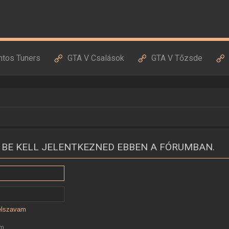
ntos Tuners
GTA V Csalások
GTA V Tőzsde
 BE KELL JELENTKEZNED EBBEN A FÓRUMBAN.
jelszavam
ám