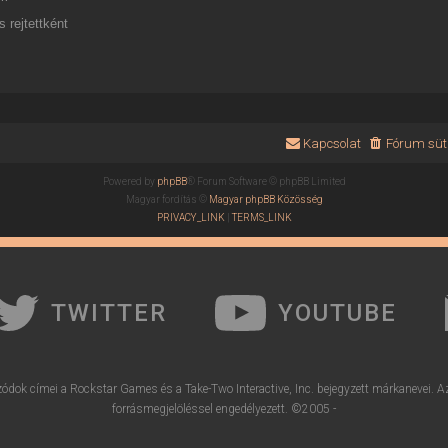
 rejtettként
Kapcsolat
Fórum süti
Powered by
phpBB
® Forum Software © phpBB Limited
Magyar fordítás ©
Magyar phpBB Közösség
PRIVACY_LINK
|
TERMS_LINK
TWITTER
YOUTUBE
ódok címei a Rockstar Games és a Take-Two Interactive, Inc. bejegyzett márkanevei. A
forrásmegjelöléssel engedélyezett. ©2005 -