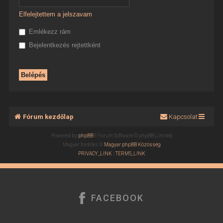
Elfelejtettem a jelszavam
Emlékezz rám
Bejelentkezés rejtettként
Fórum kezdőlap
Kapcsolat
Powered by
phpBB
® Forum Software © phpBB Limited
Magyar fordítás ©
Magyar phpBB Közösség
PRIVACY_LINK
|
TERMS_LINK
FACEBOOK