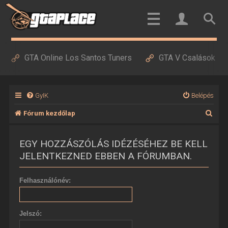
GTA Online Los Santos Tuners
GTA V Csalások
GyIK
Belépés
K
Fórum kezdőlap
e
EGY HOZZÁSZÓLÁS IDÉZÉSÉHEZ BE KELL
r
JELENTKEZNED EBBEN A FÓRUMBAN.
e
s
Felhasználónév:
é
s
Jelszó: