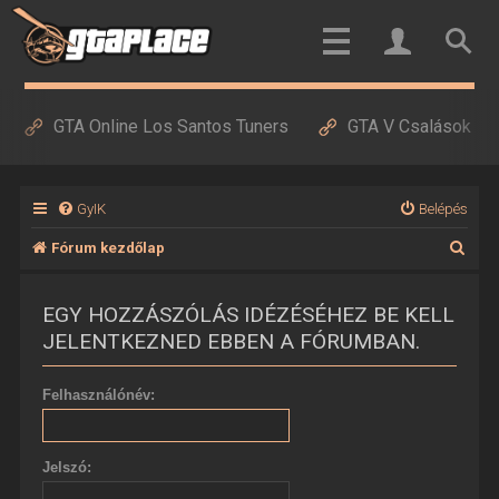
GTA Online Los Santos Tuners
GTA V Csalások
GyIK
Belépés
K
Fórum kezdőlap
e
EGY HOZZÁSZÓLÁS IDÉZÉSÉHEZ BE KELL
r
JELENTKEZNED EBBEN A FÓRUMBAN.
e
s
Felhasználónév:
é
s
Jelszó: