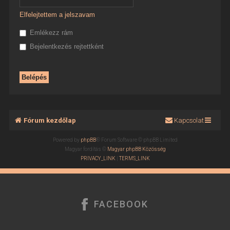
Elfelejtettem a jelszavam
Emlékezz rám
Bejelentkezés rejtettként
Fórum kezdőlap
Kapcsolat
Powered by
phpBB
® Forum Software © phpBB Limited
Magyar fordítás ©
Magyar phpBB Közösség
PRIVACY_LINK
|
TERMS_LINK
FACEBOOK