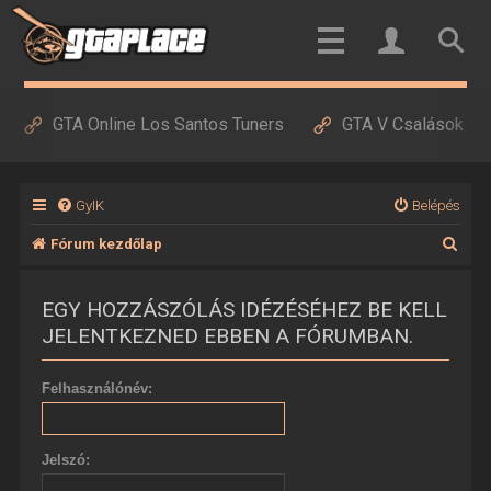
GTA Online Los Santos Tuners
GTA V Csalások
GyIK
Belépés
K
Fórum kezdőlap
e
EGY HOZZÁSZÓLÁS IDÉZÉSÉHEZ BE KELL
r
JELENTKEZNED EBBEN A FÓRUMBAN.
e
s
Felhasználónév:
é
s
Jelszó: