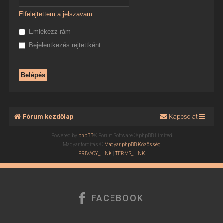
Elfelejtettem a jelszavam
Emlékezz rám
Bejelentkezés rejtettként
Fórum kezdőlap
Kapcsolat
Powered by
phpBB
® Forum Software © phpBB Limited
Magyar fordítás ©
Magyar phpBB Közösség
PRIVACY_LINK
|
TERMS_LINK
FACEBOOK