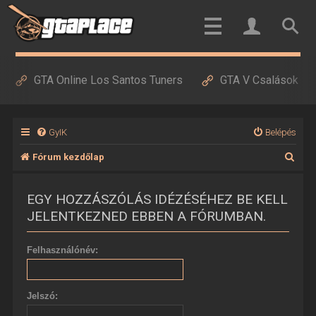
GTA Online Los Santos Tuners
GTA V Csalások
GyIK
Belépés
K
Fórum kezdőlap
e
EGY HOZZÁSZÓLÁS IDÉZÉSÉHEZ BE KELL
r
JELENTKEZNED EBBEN A FÓRUMBAN.
e
s
Felhasználónév:
é
s
Jelszó: