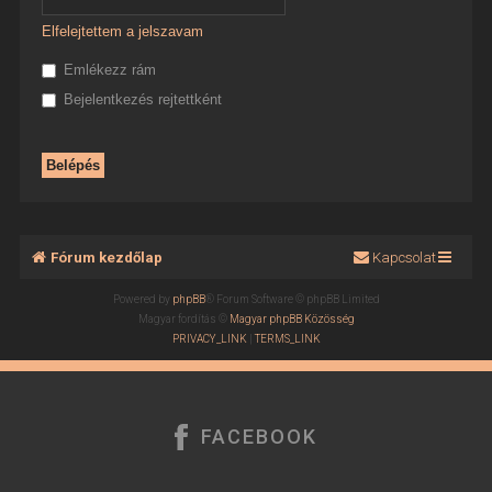
Elfelejtettem a jelszavam
Emlékezz rám
Bejelentkezés rejtettként
Fórum kezdőlap
Kapcsolat
Powered by
phpBB
® Forum Software © phpBB Limited
Magyar fordítás ©
Magyar phpBB Közösség
PRIVACY_LINK
|
TERMS_LINK
FACEBOOK