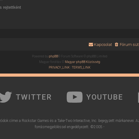
 rejtettként
Kapcsolat
Fórum süti
Powered by
phpBB
® Forum Software © phpBB Limited
Magyar fordítás ©
Magyar phpBB Közösség
PRIVACY_LINK
|
TERMS_LINK
TWITTER
YOUTUBE
ódok címei a Rockstar Games és a Take-Two Interactive, Inc. bejegyzett márkanevei. A
forrásmegjelöléssel engedélyezett. ©2005 -