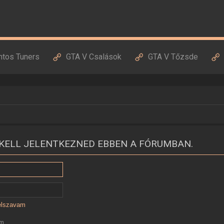
ntos Tuners
GTA V Csalások
GTA V Tőzsde
KELL JELENTKEZNED EBBEN A FÓRUMBAN.
jelszavam
ám