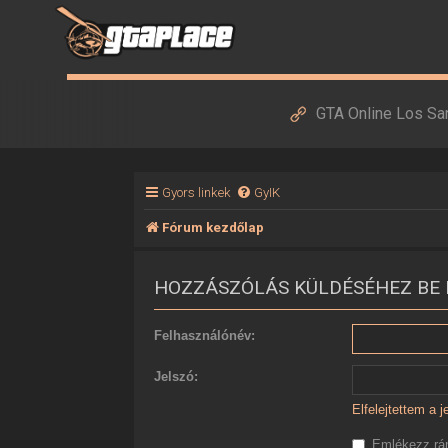
GTA Online Los Sa
Gyors linkek
GyIK
Fórum kezdőlap
HOZZÁSZÓLÁS KÜLDÉSÉHEZ BE 
Felhasználónév:
Jelszó:
Elfelejtettem a 
Emlékezz r