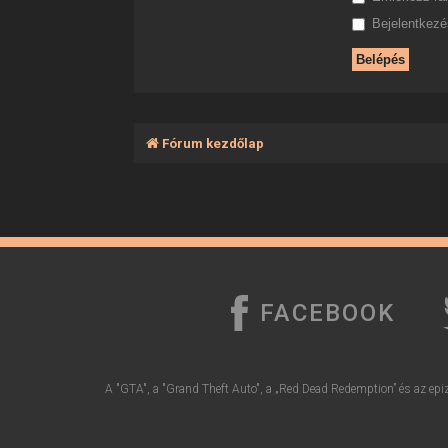
Bejelentkezés
Fórum kezdőlap
FACEBOOK
A "GTA", a "Grand Theft Auto", a „Red Dead Redemption” és az epiz