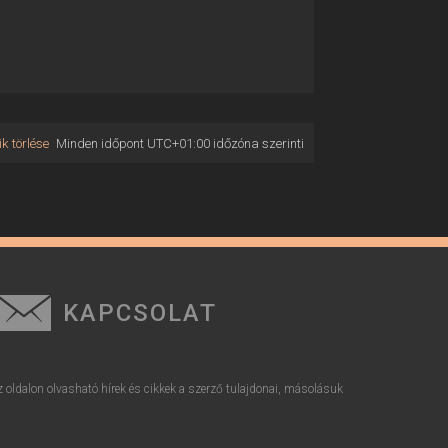
k törlése
Minden időpont
UTC+01:00
időzóna szerinti
KAPCSOLAT
z oldalon olvasható hírek és cikkek a szerző tulajdonai, másolásuk