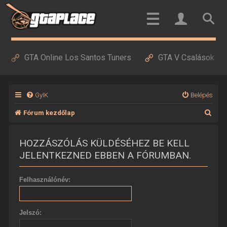
GTA Online Los Santos Tuners
GTA V Csalások
GyIK
Belépés
K
Fórum kezdőlap
e
HOZZÁSZÓLÁS KÜLDÉSÉHEZ BE KELL
r
JELENTKEZNED EBBEN A FÓRUMBAN.
e
s
Felhasználónév:
é
s
Jelszó: