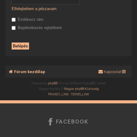
Elfelejtettem a jelszavam
Emlékezz rám
Bejelentkezés rejtettként
Fórum kezdőlap
Kapcsolat
Powered by
phpBB
® Forum Software © phpBB Limited
Magyar fordítás ©
Magyar phpBB Közösség
PRIVACY_LINK
|
TERMS_LINK
FACEBOOK