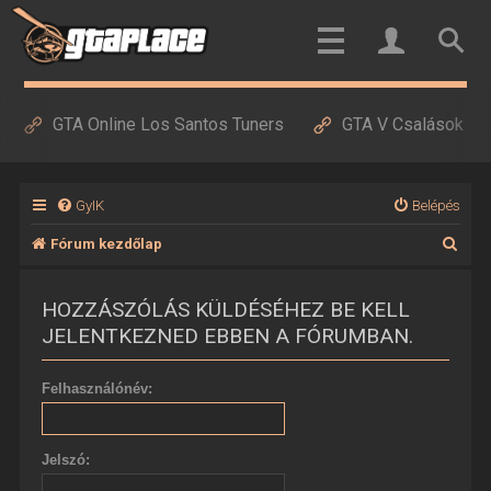
GTA Online Los Santos Tuners
GTA V Csalások
GyIK
Belépés
K
Fórum kezdőlap
e
HOZZÁSZÓLÁS KÜLDÉSÉHEZ BE KELL
r
JELENTKEZNED EBBEN A FÓRUMBAN.
e
s
Felhasználónév:
é
s
Jelszó: