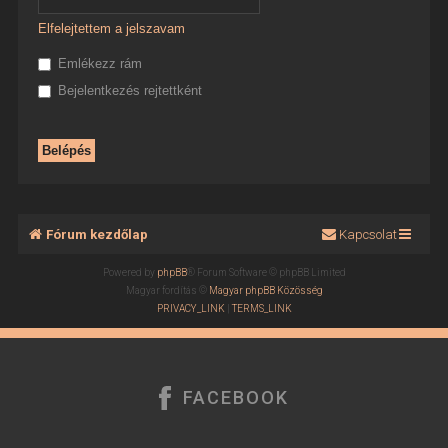
Elfelejtettem a jelszavam
Emlékezz rám
Bejelentkezés rejtettként
Fórum kezdőlap
Kapcsolat
Powered by
phpBB
® Forum Software © phpBB Limited
Magyar fordítás ©
Magyar phpBB Közösség
PRIVACY_LINK
|
TERMS_LINK
FACEBOOK