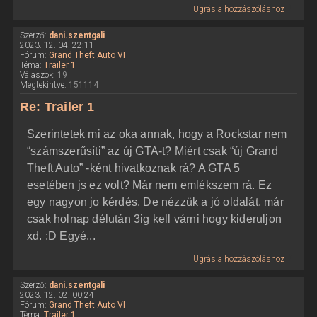
Ugrás a hozzászóláshoz
Szerző:
dani.szentgali
2023. 12. 04. 22:11
Fórum:
Grand Theft Auto VI
Téma:
Trailer 1
Válaszok:
19
Megtekintve:
151114
Re: Trailer 1
Szerintetek mi az oka annak, hogy a Rockstar nem
“számszerűsíti” az új GTA-t? Miért csak “új Grand
Theft Auto” -ként hivatkoznak rá? A GTA 5
esetében js ez volt? Már nem emlékszem rá. Ez
egy nagyon jo kérdés. De nézzük a jó oldalát, már
csak holnap délután 3ig kell várni hogy kideruljon
xd. :D Egyé...
Ugrás a hozzászóláshoz
Szerző:
dani.szentgali
2023. 12. 02. 00:24
Fórum:
Grand Theft Auto VI
Téma:
Trailer 1