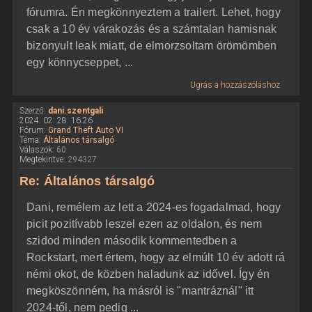
fórumra. Én megkönnyeztem a trailert. Lehet, hogy
csak a 10 év várakozás és a számtalan hamisnak
bizonyult leak miatt, de elmorzsoltam örömömben
egy könnycseppet, ...
Ugrás a hozzászóláshoz
Szerző:
dani.szentgali
2024. 02. 28. 16:26
Fórum:
Grand Theft Auto VI
Téma:
Általános társalgó
Válaszok:
60
Megtekintve:
294327
Re: Általános társalgó
Dani, remélem az lett a 2024-es fogadalmad, hogy
picit pozitívabb leszel ezen az oldalon, és nem
szidod minden második kommentedben a
Rockstart, mert értem, hogy az elmúlt 10 év adott rá
némi okot, de közben haladunk az idővel. Így én
megköszönném, ha másról is "mantráznál" itt
2024-től, nem pedig ...