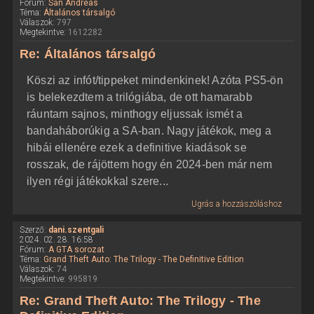
Fórum:
San Andreas
Téma:
Általános társalgó
Válaszok:
797
Megtekintve:
1612282
Re: Általános társalgó
Köszi az infót/tippeket mindenkinek! Azóta PS5-ön
is belekezdtem a trilógiába, de ott hamarabb
ráuntam sajnos, minthogy eljussak ismét a
bandaháborúkig a SA-ban. Nagy játékok, meg a
hibái ellenére ezek a definitive kiadások se
rosszak, de rájöttem hogy én 2024-ben már nem
ilyen régi játékokkal szere...
Ugrás a hozzászóláshoz
Szerző:
dani.szentgali
2024. 02. 28. 16:58
Fórum:
A GTA sorozat
Téma:
Grand Theft Auto: The Trilogy - The Definitive Edition
Válaszok:
74
Megtekintve:
995819
Re: Grand Theft Auto: The Trilogy - The