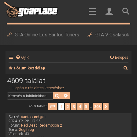
GTA Online Los Santos Tuners
GTA V Csalások
GyIK
Belépés
K
Fórum kezdőlap
e
4609 találat
r
Ugrás a részletes kereséshez
e
Keresés
Részletes keresés
s
Oldal:
1
/
308
1
2
3
4
5
308
Következő
4609 találat
…
é
Szerző:
dani.szentgali
s
2024. 02. 28. 17:25
Fórum:
Red Dead Redemption 2
Téma:
Segítség
Válaszok:
43