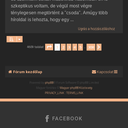
szkeptikus voltam, de végül most végre
ténylegesen megtörtént a "csoda". Amúgy több
híroldal is lehozta, hogy egy ...
Ugrás a hozzászóláshoz
Oldal:
1
/
308
1
2
3
4
5
308
Következő
4609 találat
…
Fórum kezdőlap
Kapcsolat
Powered by
phpBB
® Forum Software © phpBB Limited
Magyar fordítás ©
Magyar phpBB Közösség
PRIVACY_LINK
|
TERMS_LINK
FACEBOOK