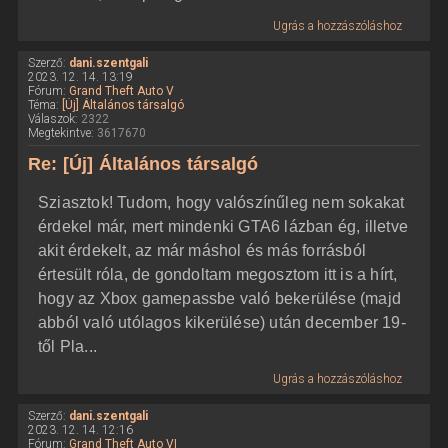
Ugrás a hozzászóláshoz
Szerző:
dani.szentgali
2023. 12. 14. 13:19
Fórum:
Grand Theft Auto V
Téma:
[Új] Általános társalgó
Válaszok:
2322
Megtekintve:
3617670
Re: [Új] Általános társalgó
Sziasztok! Tudom, hogy valószínűleg nem sokakat
érdekel már, mert mindenki GTA6 lázban ég, illetve
akit érdekelt, az már máshol és más forrásból
értesült róla, de gondoltam megosztom itt is a hírt,
hogy az Xbox gamepassbe való bekerülése (majd
abból való utólagos kikerülése) után december 19-
től Pla...
Ugrás a hozzászóláshoz
Szerző:
dani.szentgali
2023. 12. 14. 12:16
Fórum:
Grand Theft Auto VI