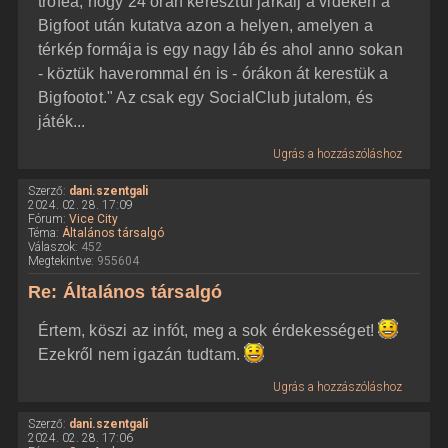
trófea, hogy 24 órán keresztül járkálj a vidéken a
Bigfoot után kutatva azon a helyen, amelyen a
térkép formája is egy nagy láb és ahol anno sokan
- köztük haverommal én is - órákon át kerestük a
Bigfootot." Az csak egy SocialClub jutalom, és
játék...
Ugrás a hozzászóláshoz
Szerző:
dani.szentgali
2024. 02. 28. 17:09
Fórum:
Vice City
Téma:
Általános társalgó
Válaszok:
452
Megtekintve:
955604
Re: Általános társalgó
Értem, köszi az infót, meg a sok érdekességet!
Ezekről nem igazán tudtam.
Ugrás a hozzászóláshoz
Szerző:
dani.szentgali
2024. 02. 28. 17:06