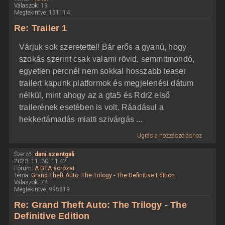
Válaszok:
19
Megtekintve:
151114
Re: Trailer 1
Várjuk sok szeretettel! Bár erős a gyanú, hogy
szokás szerint csak valami rövid, semmitmondó,
egyetlen percnél nem sokkal hosszabb teaser
trailert kapunk platformok és megjelenési dátum
nélkül, mint ahogy az a gta5 és Rdr2 első
trailerének esetében is volt. Ráadásul a
hekkertámadás miatti szivárgás ...
Ugrás a hozzászóláshoz
Szerző:
dani.szentgali
2023. 11. 30. 11:42
Fórum:
A GTA sorozat
Téma:
Grand Theft Auto: The Trilogy - The Definitive Edition
Válaszok:
74
Megtekintve:
995819
Re: Grand Theft Auto: The Trilogy - The
Definitive Edition