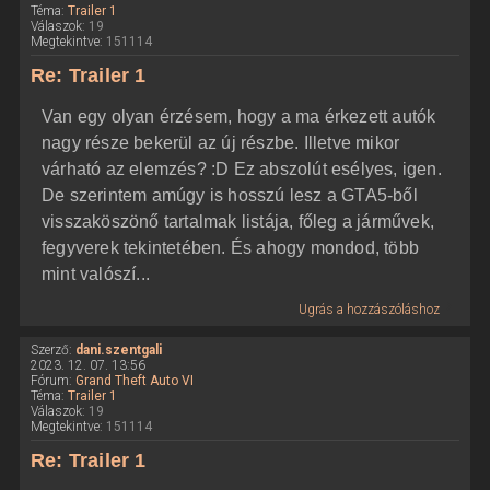
Téma:
Trailer 1
Válaszok:
19
Megtekintve:
151114
Re: Trailer 1
Van egy olyan érzésem, hogy a ma érkezett autók
nagy része bekerül az új részbe. Illetve mikor
várható az elemzés? :D Ez abszolút esélyes, igen.
De szerintem amúgy is hosszú lesz a GTA5-ből
visszaköszönő tartalmak listája, főleg a járművek,
fegyverek tekintetében. És ahogy mondod, több
mint valószí...
Ugrás a hozzászóláshoz
Szerző:
dani.szentgali
2023. 12. 07. 13:56
Fórum:
Grand Theft Auto VI
Téma:
Trailer 1
Válaszok:
19
Megtekintve:
151114
Re: Trailer 1