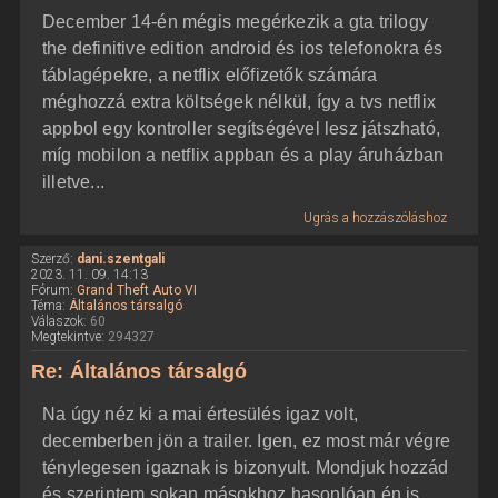
December 14-én mégis megérkezik a gta trilogy
the definitive edition android és ios telefonokra és
táblagépekre, a netflix előfizetők számára
méghozzá extra költségek nélkül, így a tvs netflix
appbol egy kontroller segítségével lesz játszható,
míg mobilon a netflix appban és a play áruházban
illetve...
Ugrás a hozzászóláshoz
Szerző:
dani.szentgali
2023. 11. 09. 14:13
Fórum:
Grand Theft Auto VI
Téma:
Általános társalgó
Válaszok:
60
Megtekintve:
294327
Re: Általános társalgó
Na úgy néz ki a mai értesülés igaz volt,
decemberben jön a trailer. Igen, ez most már végre
ténylegesen igaznak is bizonyult. Mondjuk hozzád
és szerintem sokan másokhoz hasonlóan én is