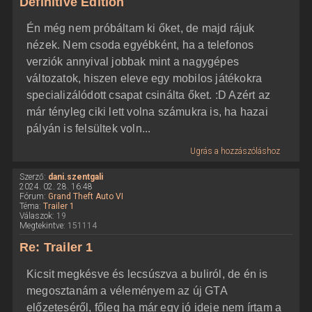
Definitive Edition
Én még nem próbáltam ki őket, de majd rájuk
nézek. Nem csoda egyébként, ha a telefonos
verziók annyival jobbak mint a nagygépes
változatok, hiszen eleve egy mobilos játékokra
specializálódott csapat csinálta őket. :D Azért az
már tényleg ciki lett volna számukra is, ha hazai
pályán is felsültek voln...
Ugrás a hozzászóláshoz
Szerző:
dani.szentgali
2024. 02. 28. 16:48
Fórum:
Grand Theft Auto VI
Téma:
Trailer 1
Válaszok:
19
Megtekintve:
151114
Re: Trailer 1
Kicsit megkésve és lecsúszva a buliról, de én is
megosztanám a véleményem az új GTA
előzeteséről, főleg ha már egy jó ideje nem írtam a