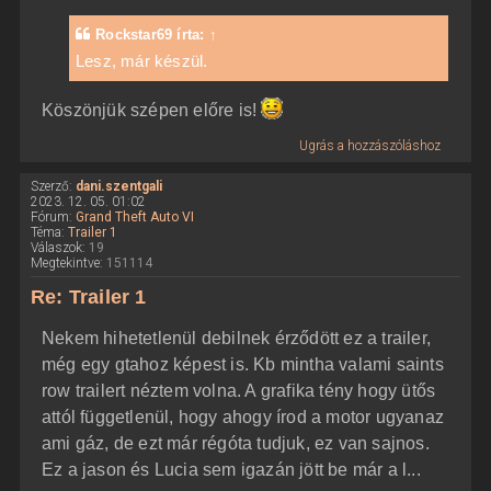
Rockstar69
írta:
↑
Lesz, már készül.
Köszönjük szépen előre is!
Ugrás a hozzászóláshoz
Szerző:
dani.szentgali
2023. 12. 05. 01:02
Fórum:
Grand Theft Auto VI
Téma:
Trailer 1
Válaszok:
19
Megtekintve:
151114
Re: Trailer 1
Nekem hihetetlenül debilnek érződött ez a trailer,
még egy gtahoz képest is. Kb mintha valami saints
row trailert néztem volna. A grafika tény hogy ütős
attól függetlenül, hogy ahogy írod a motor ugyanaz
ami gáz, de ezt már régóta tudjuk, ez van sajnos.
Ez a jason és Lucia sem igazán jött be már a l...