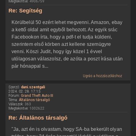
Megtekintve:
4906759
Re: Segítség
Körülbelül 50 ezért lehet megvenni. Amazon, ebay
a kettő oldal amit egyből behozott. Az egyik srác
Facebookon írta, hogy a pdf-t el tudja küldeni,
szerintem első körben azt kellene szemügyre
venni. Köszi Judit, hogy így közel 1 évvel
utólagosan válaszolsz, de azóta a poszt írása után
pár hónappal s...
Ugrás a hozzászóláshoz
Szerző:
dani.szentgali
2024. 02. 28. 17:13
Fórum:
Grand Theft Auto III
Téma:
Általános társalgó
Válaszok:
363
Megtekintve:
1002622
Re: Általános társalgó
"Ja, azt én is olvastam, hogy SA-ba bekerült olyan