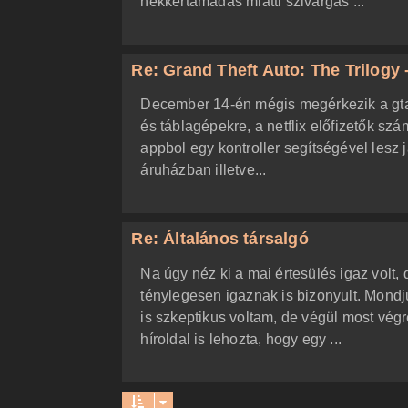
hekkertámadás miatti szivárgás ...
Re: Grand Theft Auto: The Trilogy -
December 14-én mégis megérkezik a gta tr
és táblagépekre, a netflix előfizetők szá
appbol egy kontroller segítségével lesz 
áruházban illetve...
Re: Általános társalgó
Na úgy néz ki a mai értesülés igaz volt,
ténylegesen igaznak is bizonyult. Mon
is szkeptikus voltam, de végül most vég
híroldal is lehozta, hogy egy ...