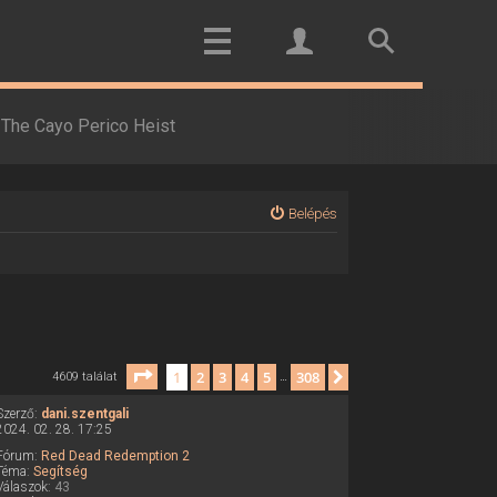
The Cayo Perico Heist
Belépés
Oldal:
1
/
308
1
2
3
4
5
308
Következő
4609 találat
…
Szerző:
dani.szentgali
2024. 02. 28. 17:25
Fórum:
Red Dead Redemption 2
Téma:
Segítség
Válaszok:
43