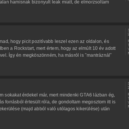
alan hamisnak bizonyult leak miatt, de elmorzsoltam
ad, hogy picit pozitívabb leszel ezen az oldalon, és
 a Rockstart, mert értem, hogy az elmúlt 10 év adott
ővel. Így én megköszönném, ha másról is "mantráznál"
m sokakat érdekel már, mert mindenki GTA6 lázban ég,
ás forrásból értesült róla, de gondoltam megosztom itt is
kerülése (majd abból való utólagos kikerülése) után