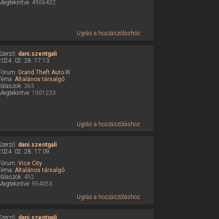
Megtekintve:
4906422
Ugrás a hozzászóláshoz
Szerző:
dani.szentgali
2024. 02. 28. 17:13
Fórum:
Grand Theft Auto III
Téma:
Általános társalgó
Válaszok:
363
Megtekintve:
1001233
Ugrás a hozzászóláshoz
Szerző:
dani.szentgali
2024. 02. 28. 17:09
Fórum:
Vice City
Téma:
Általános társalgó
Válaszok:
452
Megtekintve:
954053
Ugrás a hozzászóláshoz
Szerző:
dani.szentgali