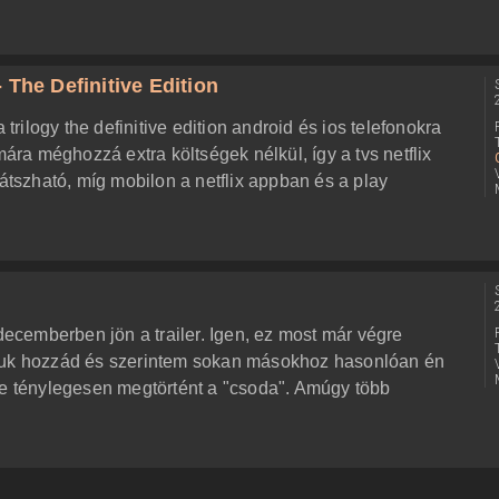
 The Definitive Edition
ilogy the definitive edition android és ios telefonokra
mára méghozzá extra költségek nélkül, így a tvs netflix
játszható, míg mobilon a netflix appban és a play
 decemberben jön a trailer. Igen, ez most már végre
djuk hozzád és szerintem sokan másokhoz hasonlóan én
re ténylegesen megtörtént a "csoda". Amúgy több