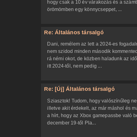
hogy csak a 10 év várakozás és a számt
örömömben egy könnycseppet, ...
Re: Általános társalgó
Dani, remélem az lett a 2024-es fogadalm
nem szidod minden második kommentedben
rá némi okot, de közben haladunk az id
itt 2024-től, nem pedig ...
Re: [Új] Általános társalgó
Sziasztok! Tudom, hogy valószínűleg ne
illetve akit érdekelt, az már máshol és m
a hírt, hogy az Xbox gamepassbe való be
december 19-től Pla...