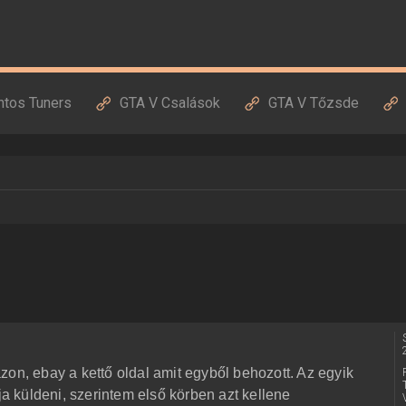
ntos Tuners
GTA V Csalások
GTA V Tőzsde
zon, ebay a kettő oldal amit egyből behozott. Az egyik
ja küldeni, szerintem első körben azt kellene