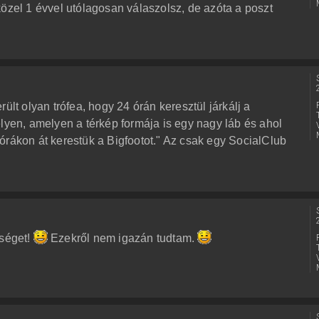
közel 1 évvel utólagosan válaszolsz, de azóta a poszt
ült olyan trófea, hogy 24 órán keresztül járkálj a
lyen, amelyen a térkép formája is egy nagy láb és ahol
órákon át kerestük a Bigfootot." Az csak egy SocialClub
sséget!
Ezekről nem igazán tudtam.