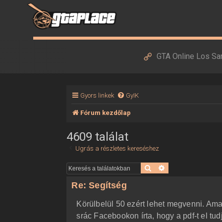
GTA Online Los Sa
Gyors linkek
GyIK
Fórum kezdőlap
4609 találat
Ugrás a részletes kereséshez
Keresés
Részletes keresés
Re: Segítség
Körülbelül 50 ezért lehet megvenni. Ama
srác Facebookon írta, hogy a pdf-t el tud