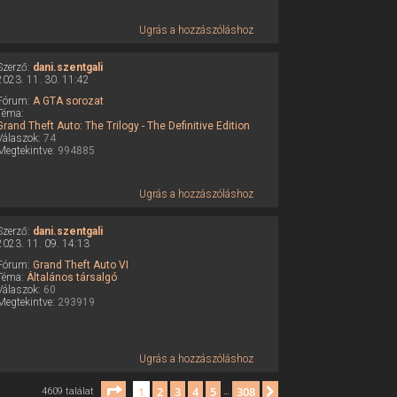
Ugrás a hozzászóláshoz
Szerző:
dani.szentgali
2023. 11. 30. 11:42
Fórum:
A GTA sorozat
Téma:
Grand Theft Auto: The Trilogy - The Definitive Edition
Válaszok:
74
Megtekintve:
994885
Ugrás a hozzászóláshoz
Szerző:
dani.szentgali
2023. 11. 09. 14:13
Fórum:
Grand Theft Auto VI
Téma:
Általános társalgó
Válaszok:
60
Megtekintve:
293919
Ugrás a hozzászóláshoz
Oldal:
1
/
308
1
2
3
4
5
308
Következő
4609 találat
…