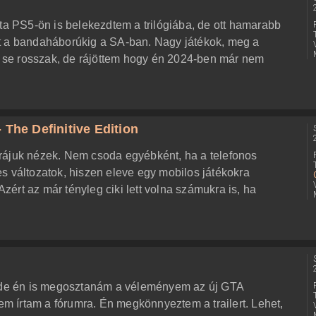
óta PS5-ön is belekezdtem a trilógiába, de ott hamarabb
t a bandaháborúkig a SA-ban. Nagy játékok, meg a
ok se rosszak, de rájöttem hogy én 2024-ben már nem
 The Definitive Edition
rájuk nézek. Nem csoda egyébként, ha a telefonos
s változatok, hiszen eleve egy mobilos játékokra
Azért az már tényleg ciki lett volna számukra is, ha
, de én is megosztanám a véleményem az új GTA
nem írtam a fórumra. Én megkönnyeztem a trailert. Lehet,