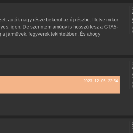
tt autók nagy része bekerül az új részbe. Illetve mikor
lyes, igen. De szerintem amúgy is hosszú lesz a GTA5-
eg a járművek, fegyverek tekintetében. És ahogy
2023. 12. 05. 22:54