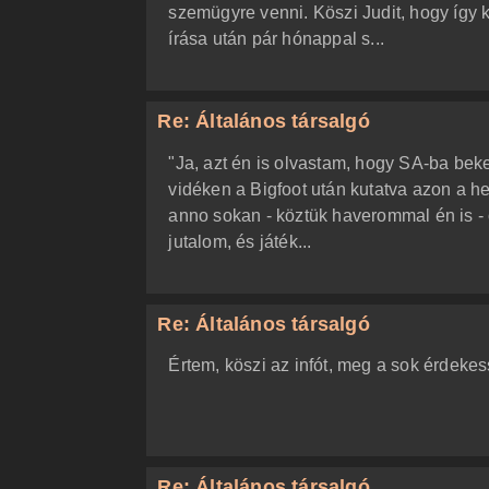
szemügyre venni. Köszi Judit, hogy így 
írása után pár hónappal s...
Re: Általános társalgó
"Ja, azt én is olvastam, hogy SA-ba beker
vidéken a Bigfoot után kutatva azon a he
anno sokan - köztük haverommal én is - 
jutalom, és játék...
Re: Általános társalgó
Értem, köszi az infót, meg a sok érdeke
Re: Általános társalgó