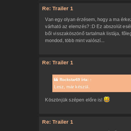
Re: Trailer 1
Van egy olyan érzésem, hogy a ma érkeze
várható az elemzés? :D Ez abszolút esé
ből visszaköszönő tartalmak listája, fől
mondod, több mint valószí...
Re: Trailer 1
Rockstar69
írta:
↑
Lesz, már készül.
Köszönjük szépen előre is!
Re: Trailer 1