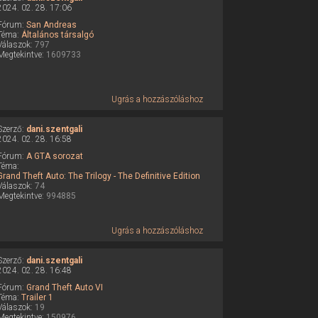
2024. 02. 28. 17:06
Fórum:
San Andreas
Téma:
Általános társalgó
Válaszok:
797
Megtekintve:
1609733
Ugrás a hozzászóláshoz
Szerző:
dani.szentgali
2024. 02. 28. 16:58
Fórum:
A GTA sorozat
Téma:
Grand Theft Auto: The Trilogy - The Definitive Edition
Válaszok:
74
Megtekintve:
994885
Ugrás a hozzászóláshoz
Szerző:
dani.szentgali
2024. 02. 28. 16:48
Fórum:
Grand Theft Auto VI
Téma:
Trailer 1
Válaszok:
19
Megtekintve:
150976