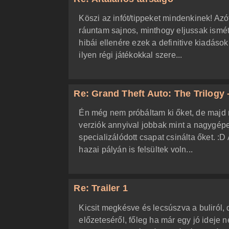
Köszi az infót/tippeket mindenkinek! Az
ráuntam sajnos, minthogy eljussak ismé
hibái ellenére ezek a definitive kiadás
ilyen régi játékokkal szere...
Re: Grand Theft Auto: The Trilogy -
Én még nem próbáltam ki őket, de majd 
verziók annyival jobbak mint a nagygépe
specializálódott csapat csinálta őket. :D 
hazai pályán is felsültek voln...
Re: Trailer 1
Kicsit megkésve és lecsúszva a buliról
előzeteséről, főleg ha már egy jó ideje 