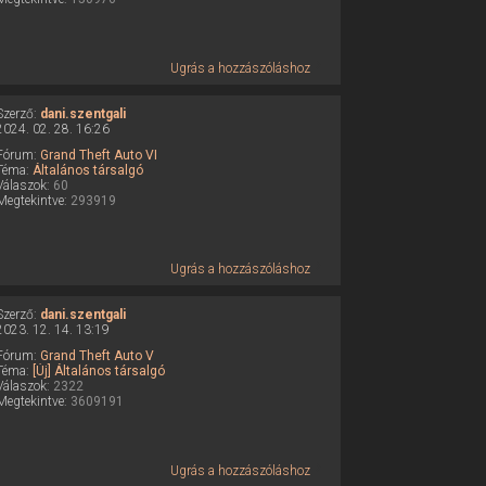
Ugrás a hozzászóláshoz
Szerző:
dani.szentgali
2024. 02. 28. 16:26
Fórum:
Grand Theft Auto VI
Téma:
Általános társalgó
Válaszok:
60
Megtekintve:
293919
Ugrás a hozzászóláshoz
Szerző:
dani.szentgali
2023. 12. 14. 13:19
Fórum:
Grand Theft Auto V
Téma:
[Új] Általános társalgó
Válaszok:
2322
Megtekintve:
3609191
Ugrás a hozzászóláshoz