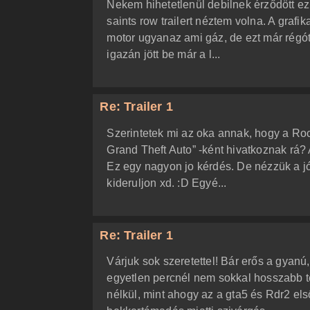
Nekem hihetetlenül debilnek érződött ez 
saints row trailert néztem volna. A grafi
motor ugyanaz ami gáz, de ezt már régót
igazán jött be már a l...
Re: Trailer 1
Szerintetek mi az oka annak, hogy a Roc
Grand Theft Auto” -ként hivatkoznak rá?
Ez egy nagyon jo kérdés. De nézzük a jó 
kideruljon xd. :D Egyé...
Re: Trailer 1
Várjuk sok szeretettel! Bár erős a gyan
egyetlen percnél nem sokkal hosszabb te
nélkül, mint ahogy az a gta5 és Rdr2 els