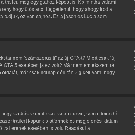
a trailer, még egy gtahoz képest is. Kb mintha valami
ka tény hogy ütős attól függetlenül, hogy ahogy írod a
a tudjuk, ez van sajnos. Ez a jason és Lucia sem
kstar nem “számszerűsíti” az új GTA-t? Miért csak “új
 A GTA 5 esetében js ez volt? Már nem emlékszem rá.
oldalát, már csak holnap délután 3ig kell várni hogy
ú, hogy szokás szerint csak valami rövid, semmitmondó,
aser trailert kapunk platformok és megjelenési dátum
ő trailerének esetében is volt. Ráadásul a