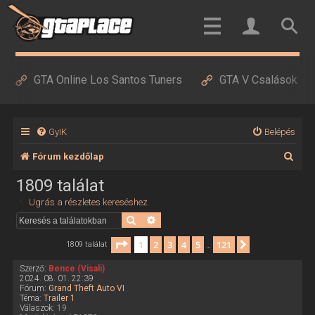
GTA Online Los Santos Tuners
GTA V Csalások
GyIK
Belépés
K
Fórum kezdőlap
e
1809 találat
r
Ugrás a részletes kereséshez
e
Keresés
Részletes keresés
s
Oldal:
1
/
121
1
2
3
4
5
121
Következő
1809 találat
…
é
Szerző:
Bence (Visali)
s
2024. 08. 01. 22:39
Fórum:
Grand Theft Auto VI
Téma:
Trailer 1
Válaszok:
19