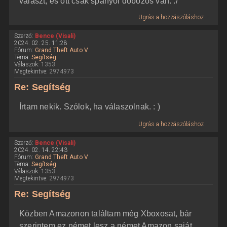
választ, és ott csak spanyol dobozos van. :/
Ugrás a hozzászóláshoz
Szerző:
Bence (Visali)
2024. 02. 25. 11:28
Fórum:
Grand Theft Auto V
Téma:
Segítség
Válaszok:
1353
Megtekintve:
2974973
Re: Segítség
Írtam nekik. Szólok, ha válaszolnak. : )
Ugrás a hozzászóláshoz
Szerző:
Bence (Visali)
2024. 02. 14. 22:43
Fórum:
Grand Theft Auto V
Téma:
Segítség
Válaszok:
1353
Megtekintve:
2974973
Re: Segítség
Közben Amazonon találtam még Xboxosat, bár
szerintem ez német lesz a német Amazon saját