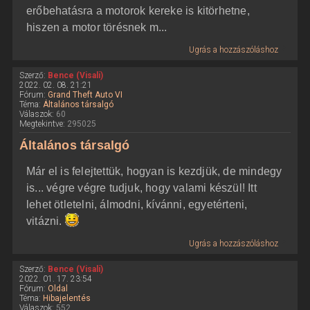
erőbehatásra a motorok kereke is kitörhetne,
hiszen a motor törésnek m...
Ugrás a hozzászóláshoz
Szerző:
Bence (Visali)
2022. 02. 08. 21:21
Fórum:
Grand Theft Auto VI
Téma:
Általános társalgó
Válaszok:
60
Megtekintve:
295025
Általános társalgó
Már el is felejtettük, hogyan is kezdjük, de mindegy
is... végre végre tudjuk, hogy valami készül! Itt
lehet ötletelni, álmodni, kívánni, egyetérteni,
vitázni.
Ugrás a hozzászóláshoz
Szerző:
Bence (Visali)
2022. 01. 17. 23:54
Fórum:
Oldal
Téma:
Hibajelentés
Válaszok:
552