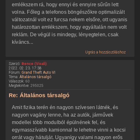
emlékszem rá, hogy ennyi és ennyire sűrűn lett
volna. Főleg a telefonos böngészőkre optimalizált
változatnál volt ez furcsa nekem elsőre, ott ugyanis
határozottan emlékszem, hogy egyáltalán nem volt
reklám. De végül is mindegy, lényegtelen, csak
kíváncs...
Ugrás a hozzászóláshoz
Szerző:
Bence (Visali)
2022. 02. 23. 17:38
Fórum:
Grand Theft Auto VI
Téma:
Általános társalgó
Válaszok:
60
Megtekintve:
295025
Re: Általános társalgó
Amit fizika terén én nagyon szívesen látnék, és
nagyon vagány lenne, ha az autók, járművek
modellei több modulból épülnének fel, és
egymasszívabb kamionnal le lehetne vinni a kocsi
orrát vagy hátulját. Ugyanígy valami nagyon erős