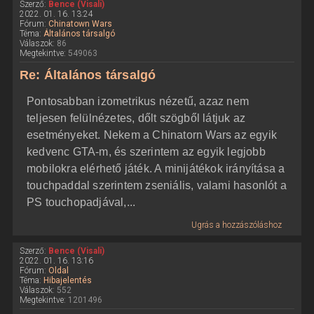
Szerző:
Bence (Visali)
2022. 01. 16. 13:24
Fórum:
Chinatown Wars
Téma:
Általános társalgó
Válaszok:
86
Megtekintve:
549063
Re: Általános társalgó
Pontosabban izometrikus nézetű, azaz nem
teljesen felülnézetes, dőlt szögből látjuk az
esetményeket. Nekem a Chinatorn Wars az egyik
kedvenc GTA-m, és szerintem az egyik legjobb
mobilokra elérhető játék. A minijátékok irányítása a
touchpaddal szerintem zseniális, valami hasonlót a
PS touchopadjával,...
Ugrás a hozzászóláshoz
Szerző:
Bence (Visali)
2022. 01. 16. 13:16
Fórum:
Oldal
Téma:
Hibajelentés
Válaszok:
552
Megtekintve:
1201496