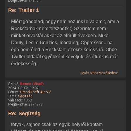
Megtekintve:
151373
Re: Trailer 1
Miért gondolod, hogy nem hozunk le valamit, ami a
Rockstarnak nem tetszhet? :) Szerintem nem
minket olvastál akkor az elmúlt években. Mike
Dailly, Leslie Benzies, modding, Oppressor... ha
épp nem éled a Rockstart, ezekre keress rá. Obbe
Twitter oldalát egyébként követjük, és írtunk is már
érdekesség...
Ugrás a hozzászóláshoz
Szerző:
Bence (Visali)
2024. 03. 02. 13:32
Fórum:
Grand Theft Auto V
Téma:
Segítség
Válaszok:
1353
Megtekintve:
2974973
Re: Segítség
totyak, sajnos csak az egyik helyről kaptam