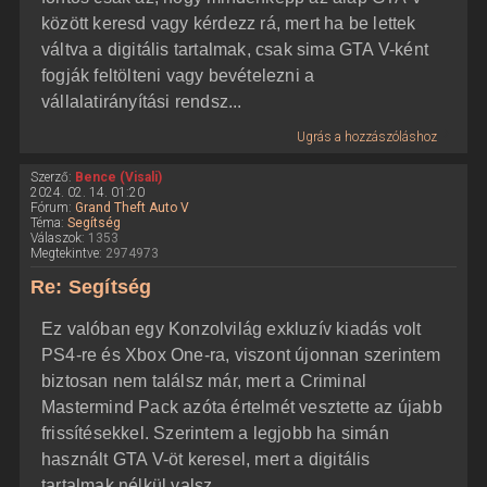
között keresd vagy kérdezz rá, mert ha be lettek
váltva a digitális tartalmak, csak sima GTA V-ként
fogják feltölteni vagy bevételezni a
vállalatirányítási rendsz...
Ugrás a hozzászóláshoz
Szerző:
Bence (Visali)
2024. 02. 14. 01:20
Fórum:
Grand Theft Auto V
Téma:
Segítség
Válaszok:
1353
Megtekintve:
2974973
Re: Segítség
Ez valóban egy Konzolvilág exkluzív kiadás volt
PS4-re és Xbox One-ra, viszont újonnan szerintem
biztosan nem találsz már, mert a Criminal
Mastermind Pack azóta értelmét vesztette az újabb
frissítésekkel. Szerintem a legjobb ha simán
használt GTA V-öt keresel, mert a digitális
tartalmak nélkül valsz...