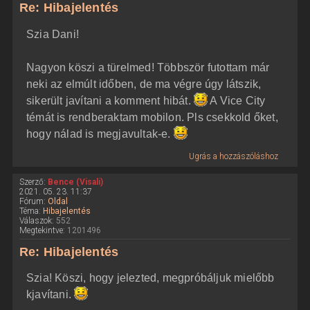
Re: Hibajelentés
Szia Dani!
Nagyon köszi a türelmed! Többször futottam már
neki az elmúlt időben, de ma végre úgy látszik,
sikerült javítani a komment hibát.
A Vice City
témát is rendberaktam mobilon. Pls csekkold őket,
hogy nálad is megjavultak-e.
Ugrás a hozzászóláshoz
Szerző:
Bence (Visali)
2021. 05. 23. 11:37
Fórum:
Oldal
Téma:
Hibajelentés
Válaszok:
552
Megtekintve:
1201496
Re: Hibajelentés
Szia! Köszi, hogy jelezted, megpróbáljuk mielőbb
kjavítani.