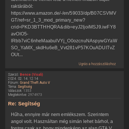
raktárából:
https://www.amazon.de/-/en/59033/dp/B07CSVMV
GT/ref=sr_1_3_mod_primary_new?
crid=PKD3BTTHHQRA&dib=eyJ2IjoiMSJ9.iwFY8
avOlO5-
lRbb7viC6nheMaabuIVYj_O0ozcnuNAspywGYaW
SO_YaMX_skdHu6eB_Vvt281vP57KOuADUITvZ
OUt...
Ugrás a hozzászóláshoz
Szerző:
Bence (Visali)
2024. 02. 14. 12:14
Fórum:
Grand Theft Auto V
Téma:
Segítség
Válaszok:
1353
Megtekintve:
2974973
Re: Segítség
Hűha, ennyire már nem emlékszem. Szerintem
angol volt. Használtan még simán lehet bárhol, a
fontos csak az, hogy mindenképp az alap GTA V