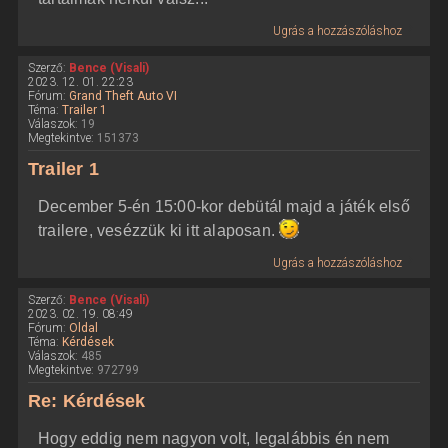
Ugrás a hozzászóláshoz
Szerző:
Bence (Visali)
2023. 12. 01. 22:23
Fórum:
Grand Theft Auto VI
Téma:
Trailer 1
Válaszok:
19
Megtekintve:
151373
Trailer 1
December 5-én 15:00-kor debütál majd a játék első
trailere, vesézzük ki itt alaposan.
Ugrás a hozzászóláshoz
Szerző:
Bence (Visali)
2023. 02. 19. 08:49
Fórum:
Oldal
Téma:
Kérdések
Válaszok:
485
Megtekintve:
972799
Re: Kérdések
Hogy eddig nem nagyon volt, legalábbis én nem