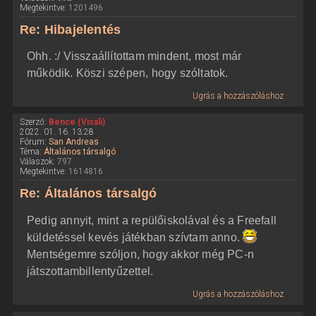
Megtekintve:
1201496
Re: Hibajelentés
Ohh. :/ Visszaállítottam mindent, most már
működik. Köszi szépen, hogy szóltatok.
Ugrás a hozzászóláshoz
Szerző:
Bence (Visali)
2022. 01. 16. 13:28
Fórum:
San Andreas
Téma:
Általános társalgó
Válaszok:
797
Megtekintve:
1614816
Re: Általános társalgó
Pedig annyit, mint a repülőiskolával és a Freefall
küldetéssel kevés játékban szívtam anno.
Mentségemre szóljon, hogy akkor még PC-n
játszottambillentyűzettel.
Ugrás a hozzászóláshoz