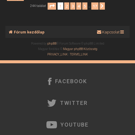
Oldal:
1
/
17
1
2
3
4
5
17
Következő
244 találat
…
Fórum kezdőlap
Kapcsolat
Powered by
phpBB
® Forum Software © phpBB Limited
Magyar fordítás ©
Magyar phpBB Közösség
PRIVACY_LINK
|
TERMS_LINK
FACEBOOK
TWITTER
YOUTUBE