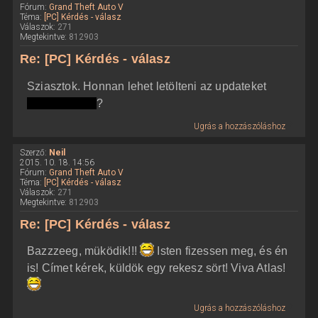
Fórum:
Grand Theft Auto V
Téma:
[PC] Kérdés - válasz
Válaszok:
271
Megtekintve:
812903
Re: [PC] Kérdés - válasz
Sziasztok. Honnan lehet letölteni az updateket
kalózverzióra
?
Ugrás a hozzászóláshoz
Szerző:
Neil
2015. 10. 18. 14:56
Fórum:
Grand Theft Auto V
Téma:
[PC] Kérdés - válasz
Válaszok:
271
Megtekintve:
812903
Re: [PC] Kérdés - válasz
Bazzzeeg, müködik!!!
Isten fizessen meg, és én
is! Címet kérek, küldök egy rekesz sört! Viva Atlas!
Ugrás a hozzászóláshoz