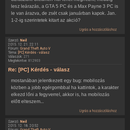
lesz leárazás, a GTA 5 PC és a Max Payne 3 PC is
le van árazva, de zsét csak januárban kapok. Jan.
1-2-ig szerintetek kitart az akció?
Ugrás a hozzászóláshoz
Szerző:
Neil
2015. 12. 21. 22:11
Fórum:
Grand Theft Auto V
Téma:
[PC] Kérdés - válasz
Válaszok:
271
Megtekintve:
812903
Re: [PC] Kérdés - válasz
mostanában jelentkezett egy bug: mobilozás
közben a jobb egérgombbal ha kattintok, a karakter
elkezd lőni a fegyverrel, akkor is, ha mobilozás
előtt elteszem...
Ugrás a hozzászóláshoz
Szerző:
Neil
2015. 12. 18. 20:52
Fórum:
Grand Theft Auto V