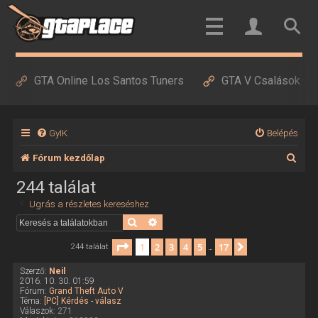
GTA Online Los Santos Tuners
GTA V Csalások
GyIK
Belépés
K
Fórum kezdőlap
e
244 találat
r
Ugrás a részletes kereséshez
e
Keresés
Részletes keresés
s
Oldal:
1
/
17
1
2
3
4
5
17
Következő
244 találat
…
é
Szerző:
Neil
s
2016. 10. 30. 01:59
Fórum:
Grand Theft Auto V
Téma:
[PC] Kérdés - válasz
Válaszok:
271