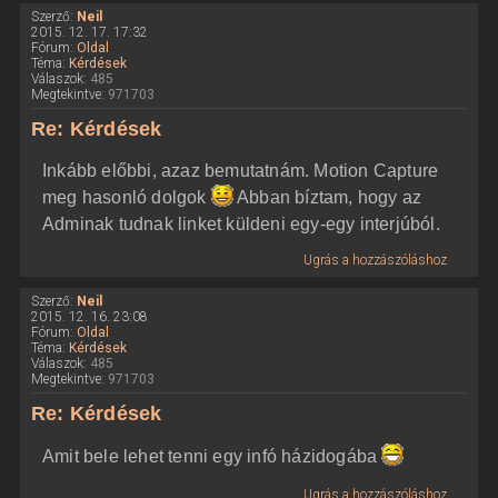
Szerző:
Neil
2015. 12. 17. 17:32
Fórum:
Oldal
Téma:
Kérdések
Válaszok:
485
Megtekintve:
971703
Re: Kérdések
Inkább előbbi, azaz bemutatnám. Motion Capture
meg hasonló dolgok
Abban bíztam, hogy az
Adminak tudnak linket küldeni egy-egy interjúból.
Ugrás a hozzászóláshoz
Szerző:
Neil
2015. 12. 16. 23:08
Fórum:
Oldal
Téma:
Kérdések
Válaszok:
485
Megtekintve:
971703
Re: Kérdések
Amit bele lehet tenni egy infó házidogába
Ugrás a hozzászóláshoz