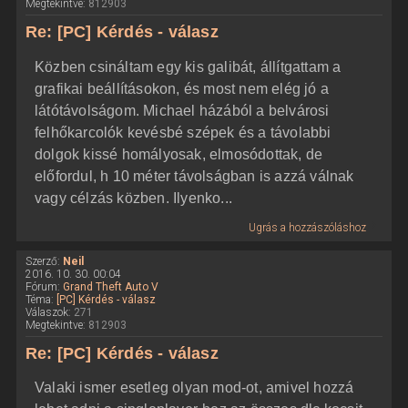
Megtekintve:
812903
Re: [PC] Kérdés - válasz
Közben csináltam egy kis galibát, állítgattam a
grafikai beállításokon, és most nem elég jó a
látótávolságom. Michael házából a belvárosi
felhőkarcolók kevésbé szépek és a távolabbi
dolgok kissé homályosak, elmosódottak, de
előfordul, h 10 méter távolságban is azzá válnak
vagy célzás közben. Ilyenko...
Ugrás a hozzászóláshoz
Szerző:
Neil
2016. 10. 30. 00:04
Fórum:
Grand Theft Auto V
Téma:
[PC] Kérdés - válasz
Válaszok:
271
Megtekintve:
812903
Re: [PC] Kérdés - válasz
Valaki ismer esetleg olyan mod-ot, amivel hozzá