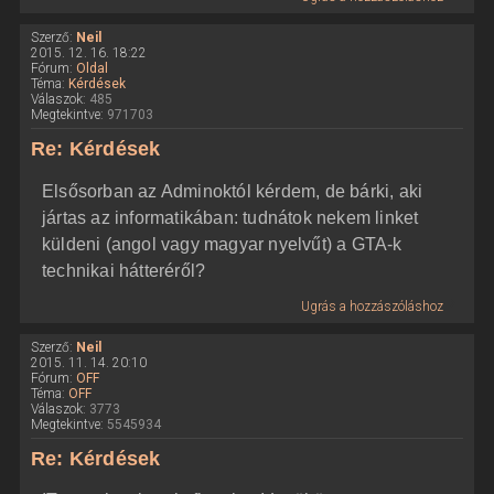
Szerző:
Neil
2015. 12. 16. 18:22
Fórum:
Oldal
Téma:
Kérdések
Válaszok:
485
Megtekintve:
971703
Re: Kérdések
Elsősorban az Adminoktól kérdem, de bárki, aki
jártas az informatikában: tudnátok nekem linket
küldeni (angol vagy magyar nyelvűt) a GTA-k
technikai hátteréről?
Ugrás a hozzászóláshoz
Szerző:
Neil
2015. 11. 14. 20:10
Fórum:
OFF
Téma:
OFF
Válaszok:
3773
Megtekintve:
5545934
Re: Kérdések