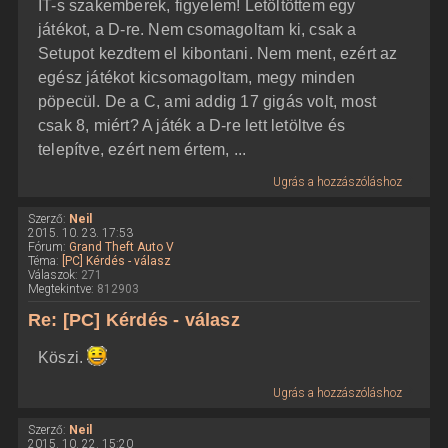
IT-s szakemberek, figyelem! Letöltöttem egy
játékot, a D-re. Nem csomagoltam ki, csak a
Setupot kezdtem el kibontani. Nem ment, ezért az
egész játékot kicsomagoltam, megy minden
pöpecül. De a C, ami addig 17 gigás volt, most
csak 8, miért? A játék a D-re lett letöltve és
telepítve, ezért nem értem, ...
Ugrás a hozzászóláshoz
Szerző:
Neil
2015. 10. 23. 17:53
Fórum:
Grand Theft Auto V
Téma:
[PC] Kérdés - válasz
Válaszok:
271
Megtekintve:
812903
Re: [PC] Kérdés - válasz
Köszi.
Ugrás a hozzászóláshoz
Szerző:
Neil
2015. 10. 22. 15:20