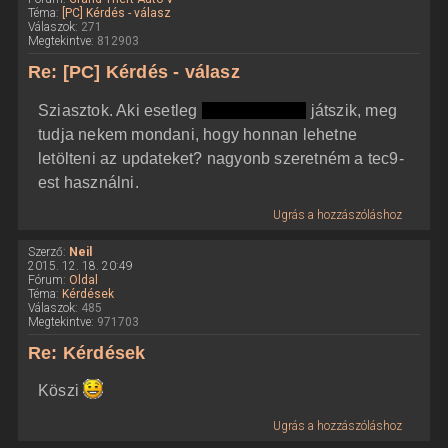
Téma:
[PC] Kérdés - válasz
Válaszok:
271
Megtekintve:
812903
Re: [PC] Kérdés - válasz
Sziasztok. Aki esetleg
kalózverzióval
játszik, meg
tudja nekem mondani, hogy honnan lehetne
letölteni az updateket? nagyonb szeretném a tec9-
est használni.
Ugrás a hozzászóláshoz
Szerző:
Neil
2015. 12. 18. 20:49
Fórum:
Oldal
Téma:
Kérdések
Válaszok:
485
Megtekintve:
971703
Re: Kérdések
Köszi
Ugrás a hozzászóláshoz