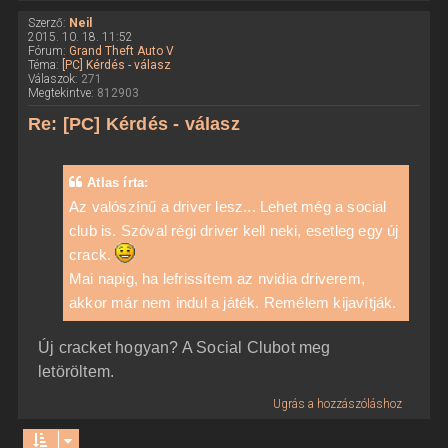
Szerző:
Neil
2015. 10. 18. 11:52
Fórum:
Grand Theft Auto V
Téma:
[PC] Kérdés - válasz
Válaszok:
271
Megtekintve:
812903
Re: [PC] Kérdés - válasz
Atlas írta:
Az valószínű a driver lesz... Lehet még a social
club is. Szóval régi driver kell neki, esetleg egy új
crack.
Mai napig, ha lefrissítem az nvidia driverem,
akkor már nem indul a játék. Remélem kijavítják.
Új cracket hogyan? A Social Clubot meg
letöröltem.
Ugrás a hozzászóláshoz