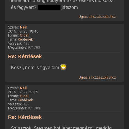
lehet adni a singleplayer-hez az összes dlc kocsit
és fegyvert?
törtjátékkal
játszom
Ugrás a hozzászóláshoz
Szerző:
Neil
2015. 12. 28. 18:46
Fórum:
Oldal
Téma:
Kérdések
Válaszok:
485
Megtekintve:
971703
Re: Kérdések
Köszi, nem is figyeltem
Ugrás a hozzászóláshoz
Szerző:
Neil
2015. 12. 27. 23:59
Fórum:
Oldal
Téma:
Kérdések
Válaszok:
485
Megtekintve:
971703
Re: Kérdések
Sziasztok. Steamen hol lehet megnézni, meddig