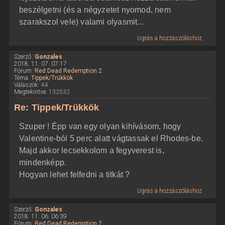
beszélgetni (és a négyzetet nyomod, nem
szarakszol vele) valami olyasmit...
Ugrás a hozzászóláshoz
Szerző:
Gonzales
2018. 11. 07. 07:17
Fórum:
Red Dead Redemption 2
Téma:
Tippek/Trükkök
Válaszok:
44
Megtekintve:
132032
Re: Tippek/Trükkök
Szuper ! Épp van egy olyan kihívásom, hogy
Valentine-ból 5 perc alatt vágtassak el Rhodes-be.
Majd akkor lecsekkolom a fegyverest is,
mindenképp.
Hogyan lehet felfedni a titkát ?
Ugrás a hozzászóláshoz
Szerző:
Gonzales
2018. 11. 06. 06:39
Fórum:
Red Dead Redemption 2