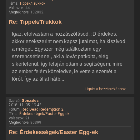
Téma:
Tippek/Trükkök
Válaszok:
44
Megtekintve:
132032
Re: Tippek/Trükkök
Igaz, elolvastam a hozzászólásod. :D érdekes,
akkor ezekszerint nem kapsz jutalmat, ha kiszívod
a mérget. Egyszer még találkoztam egy
szerencsétlennel, aki a lovát patkolta, elég
sikertelenül, így felajánlottam a segítségem, mire
az ember felém közeledve, le vette a szemét a
lóról, így az állat hátb...
Ugrás a hozzászóláshoz
Szerző:
Gonzales
2018. 11. 05. 19:42
Fórum:
Red Dead Redemption 2
Téma:
Érdekességek/Easter Egg-ek
Válaszok:
21
Megtekintve:
80399
Re: Érdekességek/Easter Egg-ek