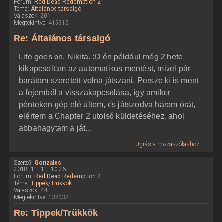
Fórum:
Red Dead Redemption 2
Téma:
Általános társalgó
Válaszok:
201
Megtekintve:
415915
Re: Általános társalgó
Life goes on, Nikita. :D én például még 2 hete
kikapcsoltam az automatikus mentést, mivel pár
barátom szeretett volna játszani. Persze ki is ment
a fejemből a visszakapcsolása, így amikor
pénteken gép elé ültem, és játszodva három órát,
elértem a Chapter 2 utolsó küldetéséhez, ahol
abbahagytam a ját...
Ugrás a hozzászóláshoz
Szerző:
Gonzales
2018. 11. 11. 10:26
Fórum:
Red Dead Redemption 2
Téma:
Tippek/Trükkök
Válaszok:
44
Megtekintve:
132032
Re: Tippek/Trükkök