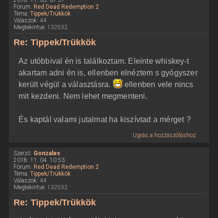
2018. 11. 05. 07:57
Fórum:
Red Dead Redemption 2
Téma:
Tippek/Trükkök
Válaszok:
44
Megtekintve:
132032
Re: Tippek/Trükkök
Az utóbbival én is találkoztam. Eleinte whiskey-t
akartam adni én is, ellenben elnéztem s gyógyszer
került végül a választásra.
ellenben vele nincs
mit kezdeni. Nem lehet megmenteni.
És kaptál valami jutalmat ha kiszívtad a mérget ?
Ugrás a hozzászóláshoz
Szerző:
Gonzales
2018. 11. 04. 10:53
Fórum:
Red Dead Redemption 2
Téma:
Tippek/Trükkök
Válaszok:
44
Megtekintve:
132032
Re: Tippek/Trükkök