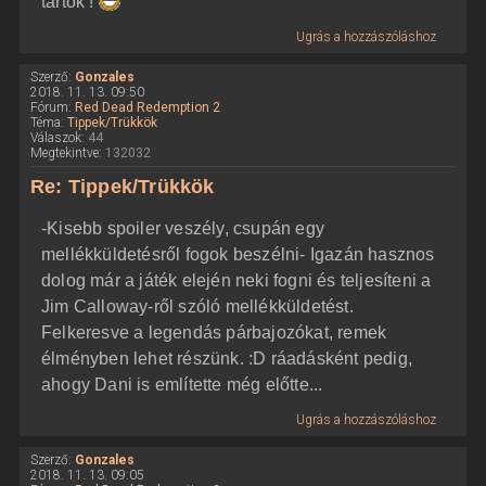
tartok !
Ugrás a hozzászóláshoz
Szerző:
Gonzales
2018. 11. 13. 09:50
Fórum:
Red Dead Redemption 2
Téma:
Tippek/Trükkök
Válaszok:
44
Megtekintve:
132032
Re: Tippek/Trükkök
-Kisebb spoiler veszély, csupán egy
mellékküldetésről fogok beszélni- Igazán hasznos
dolog már a játék elején neki fogni és teljesíteni a
Jim Calloway-ről szóló mellékküldetést.
Felkeresve a legendás párbajozókat, remek
élményben lehet részünk. :D ráadásként pedig,
ahogy Dani is említette még előtte...
Ugrás a hozzászóláshoz
Szerző:
Gonzales
2018. 11. 13. 09:05