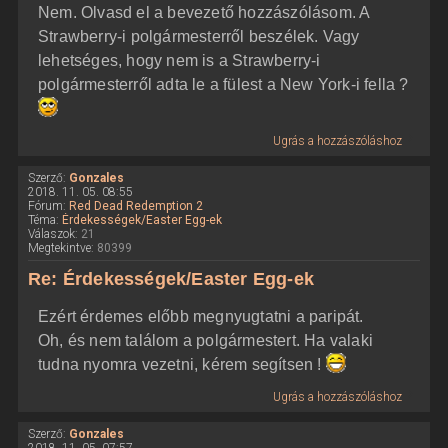
Nem. Olvasd el a bevezető hozzászólásom. A
Strawberry-i polgármesterről beszélek. Vagy
lehetséges, hogy nem is a Strawberry-i
polgármesterről adta le a fülest a New York-i fella ?
Ugrás a hozzászóláshoz
Szerző:
Gonzales
2018. 11. 05. 08:55
Fórum:
Red Dead Redemption 2
Téma:
Érdekességek/Easter Egg-ek
Válaszok:
21
Megtekintve:
80399
Re: Érdekességek/Easter Egg-ek
Ezért érdemes előbb megnyugtatni a paripát.
Oh, és nem találom a polgármestert. Ha valaki
tudna nyomra vezetni, kérem segítsen !
Ugrás a hozzászóláshoz
Szerző:
Gonzales