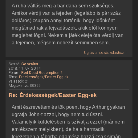
A ruha váltás meg a bandana sem szükséges.
Amikor vérdíj van a fejeden (legalább is pár száz
dolláros) csupán annyi történik, hogy időnként
megtámadnak a fejvadászok, akik elől könnyen
meglehet lógni. Nekem a játék eleje óta vérdíj van
a fejemen, mégsem nehezít semmiben sem.
Ugrás a hozzászóláshoz
Szerző:
Gonzales
2018. 11. 07. 20:14
Fórum:
Red Dead Redemption 2
Téma:
Érdekességek/Easter Egg-ek
Válaszok:
21
Megtekintve:
80399
Re: Érdekességek/Easter Egg-ek
Amit észrevettem és tök poén, hogy Arthur gyakran
ugratja John-t azzal, hogy nem tud úszni.
Valamelyik küldetésben is szívatja ezzel (már nem
emlékszem melyikben), de ha a harmadik
fejezetben a táborba odamész hozzá csak simán