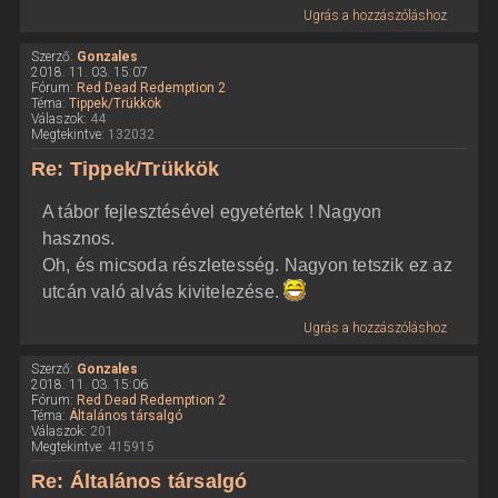
Ugrás a hozzászóláshoz
Szerző:
Gonzales
2018. 11. 03. 15:07
Fórum:
Red Dead Redemption 2
Téma:
Tippek/Trükkök
Válaszok:
44
Megtekintve:
132032
Re: Tippek/Trükkök
A tábor fejlesztésével egyetértek ! Nagyon
hasznos.
Oh, és micsoda részletesség. Nagyon tetszik ez az
utcán való alvás kivitelezése.
Ugrás a hozzászóláshoz
Szerző:
Gonzales
2018. 11. 03. 15:06
Fórum:
Red Dead Redemption 2
Téma:
Általános társalgó
Válaszok:
201
Megtekintve:
415915
Re: Általános társalgó