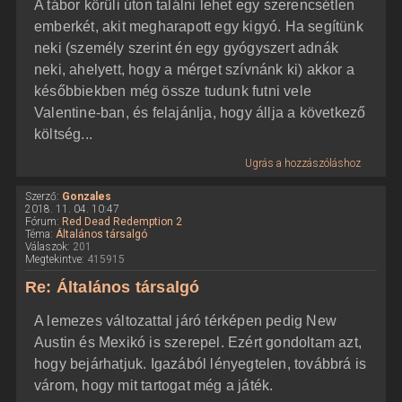
A tábor körüli úton találni lehet egy szerencsétlen
emberkét, akit megharapott egy kigyó. Ha segítünk
neki (személy szerint én egy gyógyszert adnák
neki, ahelyett, hogy a mérget szívnánk ki) akkor a
későbbiekben még össze tudunk futni vele
Valentine-ban, és felajánlja, hogy állja a következő
költség...
Ugrás a hozzászóláshoz
Szerző:
Gonzales
2018. 11. 04. 10:47
Fórum:
Red Dead Redemption 2
Téma:
Általános társalgó
Válaszok:
201
Megtekintve:
415915
Re: Általános társalgó
A lemezes változattal járó térképen pedig New
Austin és Mexikó is szerepel. Ezért gondoltam azt,
hogy bejárhatjuk. Igazából lényegtelen, továbbrá is
várom, hogy mit tartogat még a játék.