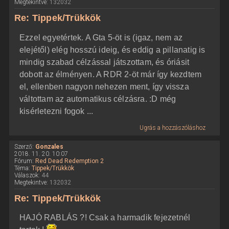
Megtekintve:
132032
Re: Tippek/Trükkök
Ezzel egyetértek. A Gta 5-öt is (igaz, nem az
elejétől) elég hosszú ideig, és eddig a pillanatig is
mindig szabad célzással játszottam, és óriásit
dobott az élményen. A RDR 2-öt már így kezdtem
el, ellenben nagyon nehezen ment, így vissza
váltottam az automatikus célzásra. :D még
kisérletezni fogok ...
Ugrás a hozzászóláshoz
Szerző:
Gonzales
2018. 11. 20. 10:07
Fórum:
Red Dead Redemption 2
Téma:
Tippek/Trükkök
Válaszok:
44
Megtekintve:
132032
Re: Tippek/Trükkök
HAJÓ RABLÁS ?! Csak a harmadik fejezetnél