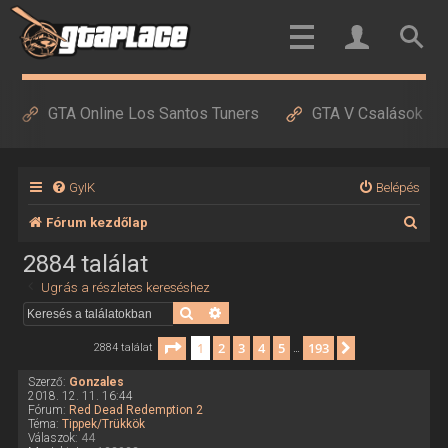
GTA Online Los Santos Tuners
GTA V Csalások
GyIK
Belépés
K
Fórum kezdőlap
e
2884 találat
r
Ugrás a részletes kereséshez
e
Keresés
Részletes keresés
s
Oldal:
1
/
193
1
2
3
4
5
193
Következő
2884 találat
…
é
Szerző:
Gonzales
s
2018. 12. 11. 16:44
Fórum:
Red Dead Redemption 2
Téma:
Tippek/Trükkök
Válaszok:
44