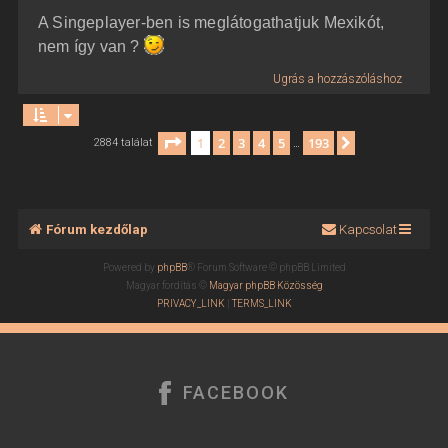
A Singeplayer-ben is meglátogathatjuk Mexikót,
nem így van ?
Ugrás a hozzászóláshoz
Oldal:
1
/
193
1
2
3
4
5
193
Következő
2884 találat
…
Fórum kezdőlap
Kapcsolat
Powered by
phpBB
® Forum Software © phpBB Limited
Magyar fordítás ©
Magyar phpBB Közösség
PRIVACY_LINK
|
TERMS_LINK
FACEBOOK