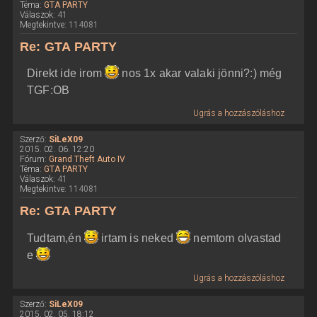
Téma:
GTA PARTY
Válaszok:
41
Megtekintve:
114081
Re: GTA PARTY
Direkt ide irom
nos 1x akar valaki jönni?:) még
TGF:OB
Ugrás a hozzászóláshoz
Szerző:
SiLeX09
2015. 02. 06. 12:20
Fórum:
Grand Theft Auto IV
Téma:
GTA PARTY
Válaszok:
41
Megtekintve:
114081
Re: GTA PARTY
Tudtam,én
irtam is neked
nemtom olvastad
e
Ugrás a hozzászóláshoz
Szerző:
SiLeX09
2015. 02. 05. 18:12