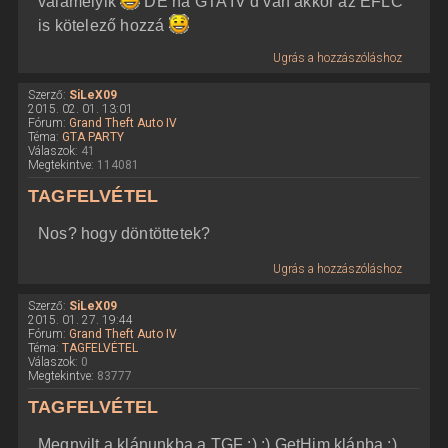
valamelyik
DE ha GTA IV d van akkor az EFLC
is kötelező hozzá
Ugrás a hozzászóláshoz
Szerző:
SiLeX09
2015. 02. 01. 13:01
Fórum:
Grand Theft Auto IV
Téma:
GTA PARTY
Válaszok:
41
Megtekintve:
114081
TAGFELVÉTEL
Nos? hogy döntöttetek?
Ugrás a hozzászóláshoz
Szerző:
SiLeX09
2015. 01. 27. 19:44
Fórum:
Grand Theft Auto IV
Téma:
TAGFELVÉTEL
Válaszok:
0
Megtekintve:
83777
TAGFELVÉTEL
Megnyilt a klánunkba a TGF :) :) GetHim klánba :)