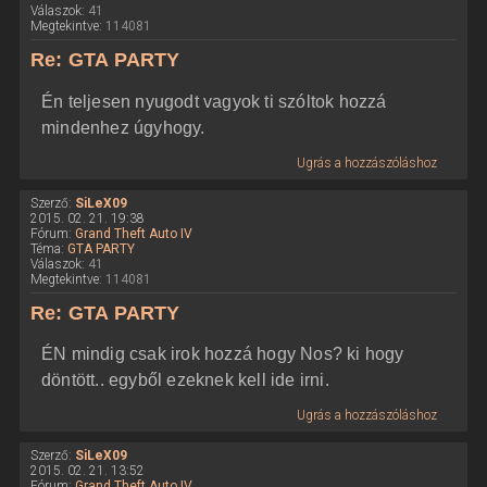
Válaszok:
41
Megtekintve:
114081
Re: GTA PARTY
Én teljesen nyugodt vagyok ti szóltok hozzá
mindenhez úgyhogy.
Ugrás a hozzászóláshoz
Szerző:
SiLeX09
2015. 02. 21. 19:38
Fórum:
Grand Theft Auto IV
Téma:
GTA PARTY
Válaszok:
41
Megtekintve:
114081
Re: GTA PARTY
ÉN mindig csak irok hozzá hogy Nos? ki hogy
döntött.. egyből ezeknek kell ide irni.
Ugrás a hozzászóláshoz
Szerző:
SiLeX09
2015. 02. 21. 13:52
Fórum:
Grand Theft Auto IV