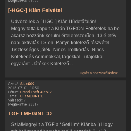
Megtekintve:
21977
[-HGC-] Klán Felvétel
Üdvözöllek a [-HGC-] Klán Hírdetőfalán!
Megnyitotta kapuit a Klán TGF:ON Feltételek ha be
akarsz hozzánk kerülni értelemszerűen -13 életév -
napi aktivitás TS en -Partyn kötelező részvétel -
Tisztességes játék -Nincs Trollkodás -Nincs
Kötekedés Adminokkal,Tagokkal,Tulajokkal
egyaránt -Játékok Kötelező...
Ugrás a hozzászóláshoz
Szerző:
SiLeX09
2015. 07. 01. 10:50
Fórum:
Grand Theft Auto IV
Téma:
TGF ! MEGINT :D
Válaszok:
7
Megtekintve:
28817
TGF ! MEGINT :D
Szia!Megnyilt a TGF a *GetHim* Klánba :) Hogy