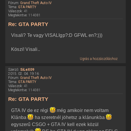
Fórum:
Grand Theft Auto IV
Téma:
GTA PARTY
Válaszok:
41
Megtekintve:
114081
Re: GTA PARTY
Visali? Te vagy VISALIgp?:D GFWL en?:)))
Köszi! Visali..
Ugrás a hozzászóláshoz
Szerző:
SiLeX09
2015. 02. 04. 19:16
Fórum:
Grand Theft Auto IV
Téma:
GTA PARTY
Válaszok:
41
Megtekintve:
114081
Re: GTA PARTY
GTA IV de ez régi
még amikoir nem voltam
Klánba
ha szeretnél jöhetsz a klánunkba
egyszerű CSGO + GTA IV kell ezek közül