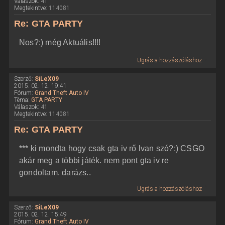
Válaszok:
41
Megtekintve:
114081
Re: GTA PARTY
Nos?:) még Aktuális!!!!
Ugrás a hozzászóláshoz
Szerző:
SiLeX09
2015. 02. 12. 19:41
Fórum:
Grand Theft Auto IV
Téma:
GTA PARTY
Válaszok:
41
Megtekintve:
114081
Re: GTA PARTY
*** ki mondta hogy csak gta iv rő lvan szó?:) CSGO
akár meg a többi játék. nem pont gta iv re
gondoltam. darázs..
Ugrás a hozzászóláshoz
Szerző:
SiLeX09
2015. 02. 12. 15:49
Fórum:
Grand Theft Auto IV