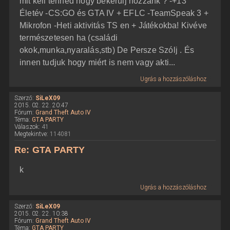
mit kell tenned hogy bekerülj hozzánk ? -+13
Életév -CS:GO és GTA IV + EFLC -TeamSpeak 3 +
Mikrofon -Heti aktivitás TS en + Játékokba! Kivéve
természetesen ha (családi
okok,munka,nyaralás,stb) De Persze Szólj . És
innen tudjuk hogy miért is nem vagy akti...
Ugrás a hozzászóláshoz
Szerző:
SiLeX09
2015. 02. 22. 20:47
Fórum:
Grand Theft Auto IV
Téma:
GTA PARTY
Válaszok:
41
Megtekintve:
114081
Re: GTA PARTY
k
Ugrás a hozzászóláshoz
Szerző:
SiLeX09
2015. 02. 22. 10:38
Fórum:
Grand Theft Auto IV
Téma:
GTA PARTY