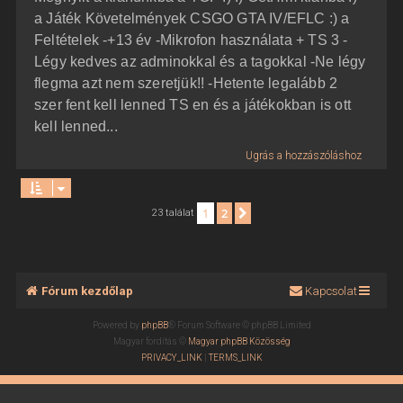
a Játék Követelmények CSGO GTA IV/EFLC :) a
Feltételek -+13 év -Mikrofon használata + TS 3 -
Légy kedves az adminokkal és a tagokkal -Ne légy
flegma azt nem szeretjük!! -Hetente legalább 2
szer fent kell lenned TS en és a játékokban is ott
kell lenned...
Ugrás a hozzászóláshoz
1
2
Következő
23 találat
Fórum kezdőlap
Kapcsolat
Powered by
phpBB
® Forum Software © phpBB Limited
Magyar fordítás ©
Magyar phpBB Közösség
PRIVACY_LINK
|
TERMS_LINK