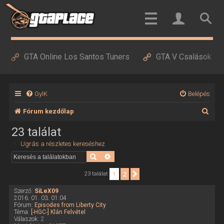
GTA Online Los Santos Tuners
GTA V Csalások
GyIK
Belépés
K
Fórum kezdőlap
e
23 találat
r
Ugrás a részletes kereséshez
e
Keresés
Részletes keresés
s
1
2
Következő
23 találat
é
Szerző:
SiLeX09
s
2016. 01. 03. 01:04
Fórum:
Episodes from Liberty City
Téma:
[-HGC-] Klán Felvétel
Válaszok:
2