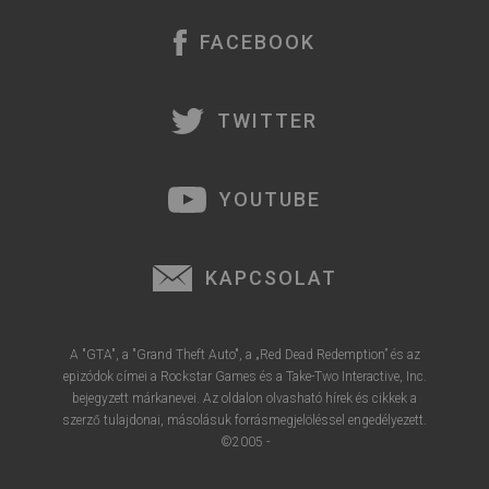
FACEBOOK
TWITTER
YOUTUBE
KAPCSOLAT
A "GTA", a "Grand Theft Auto", a „Red Dead Redemption” és az
epizódok címei a Rockstar Games és a Take-Two Interactive, Inc.
bejegyzett márkanevei. Az oldalon olvasható hírek és cikkek a
szerző tulajdonai, másolásuk forrásmegjelöléssel engedélyezett.
©2005 -