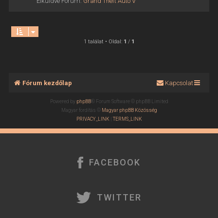
Elküldve Fórum:
Grand Theft Auto V
1 találat • Oldal:
1
/
1
Fórum kezdőlap
Kapcsolat
Powered by
phpBB
® Forum Software © phpBB Limited
Magyar fordítás ©
Magyar phpBB Közösség
PRIVACY_LINK
|
TERMS_LINK
FACEBOOK
TWITTER