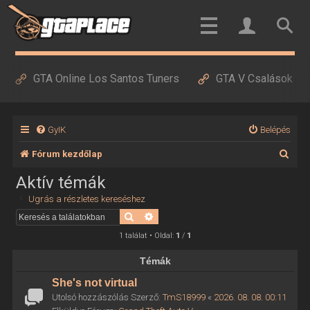
GTA Online Los Santos Tuners
GTA V Csalások
GyIK
Belépés
K
Fórum kezdőlap
e
Aktív témák
r
Ugrás a részletes kereséshez
e
Keresés
Részletes keresés
s
1 találat • Oldal:
1
/
1
é
Témák
s
She's not virtual
Utolsó hozzászólás Szerző:
TmS18999
«
2026. 08. 08. 00:11