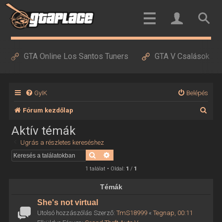
GTA Online Los Santos Tuners
GTA V Csalások
GyIK
Belépés
K
Fórum kezdőlap
e
Aktív témák
r
Ugrás a részletes kereséshez
e
Keresés
Részletes keresés
s
1 találat • Oldal:
1
/
1
é
Témák
s
She's not virtual
Utolsó hozzászólás Szerző:
TmS18999
«
Tegnap, 00:11