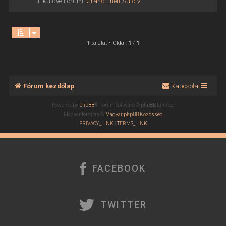
Elküldve Fórum:
Grand Theft Auto V
1 találat • Oldal:
1
/
1
Fórum kezdőlap
Kapcsolat
Powered by
phpBB
® Forum Software © phpBB Limited
Magyar fordítás ©
Magyar phpBB Közösség
PRIVACY_LINK
|
TERMS_LINK
FACEBOOK
TWITTER