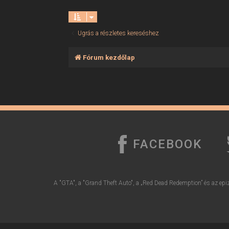
Ugrás a részletes kereséshez
Fórum kezdőlap
FACEBOOK
A "GTA", a "Grand Theft Auto", a „Red Dead Redemption” és az epiz