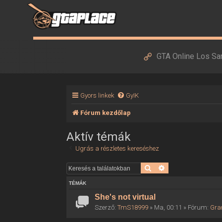
GTA Online Los Sa
Gyors linkek
GyIK
Fórum kezdőlap
Aktív témák
Ugrás a részletes kereséshez
Keresés
Részletes keresés
TÉMÁK
She's not virtual
Szerző:
TmS18999
» Ma, 00:11 » Fórum:
Gra