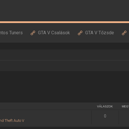
ntos Tuners
GTA V Csalások
GTA V Tőzsde
VÁLASZOK
MEG
0
nd Theft Auto V