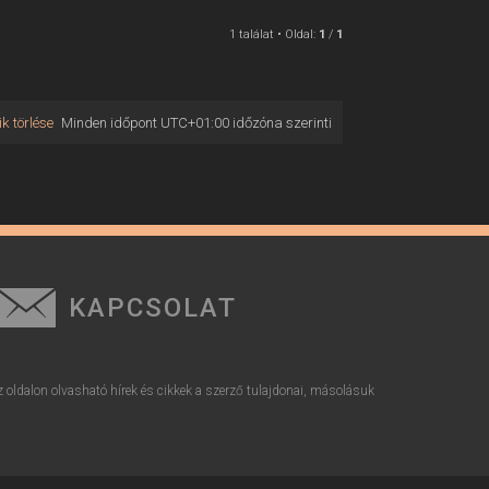
1 találat • Oldal:
1
/
1
k törlése
Minden időpont
UTC+01:00
időzóna szerinti
KAPCSOLAT
z oldalon olvasható hírek és cikkek a szerző tulajdonai, másolásuk