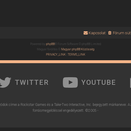
Kapcsolat
Fórum süti
Powered by
phpBB
® Forum Software © phpBB Limited
Magyar fordítás ©
Magyar phpBB Közösség
PRIVACY_LINK
|
TERMS_LINK
TWITTER
YOUTUBE
ódok címei a Rockstar Games és a Take-Two Interactive, Inc. bejegyzett márkanevei. A
forrásmegjelöléssel engedélyezett. ©2005 -