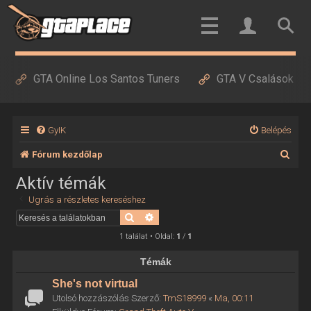
GTA Online Los Santos Tuners
GTA V Csalások
GyIK
Belépés
K
Fórum kezdőlap
e
Aktív témák
r
Ugrás a részletes kereséshez
e
Keresés
Részletes keresés
s
1 találat • Oldal:
1
/
1
é
Témák
s
She's not virtual
Utolsó hozzászólás Szerző:
TmS18999
«
Ma, 00:11