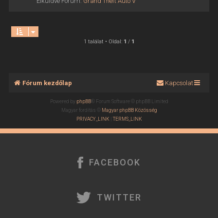
Elküldve Fórum:
Grand Theft Auto V
1 találat • Oldal:
1
/
1
Fórum kezdőlap
Kapcsolat
Powered by
phpBB
® Forum Software © phpBB Limited
Magyar fordítás ©
Magyar phpBB Közösség
PRIVACY_LINK
|
TERMS_LINK
FACEBOOK
TWITTER