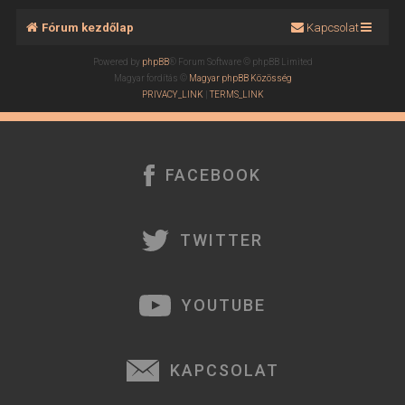
Fórum kezdőlap
Kapcsolat
Powered by
phpBB
® Forum Software © phpBB Limited
Magyar fordítás ©
Magyar phpBB Közösség
PRIVACY_LINK
|
TERMS_LINK
FACEBOOK
TWITTER
YOUTUBE
KAPCSOLAT