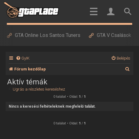
GTA Online Los Santos Tuners
GTA V Csalások
GyIK
Belépés
K
Fórum kezdőlap
e
Aktív témák
r
Ugrás a részletes kereséshez
e
0 találat • Oldal:
1
/
1
s
Nincs a keresési feltételeknek megfelelő találat.
é
s
0 találat • Oldal:
1
/
1